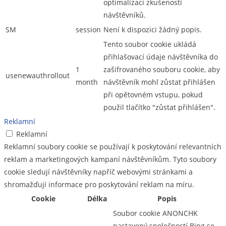
optimalizaci zkušeností
návštěvníků.
SM
session
Není k dispozici žádný popis.
Tento soubor cookie ukládá
přihlašovací údaje návštěvníka do
1
zašifrovaného souboru cookie, aby
usenewauthrollout
month
návštěvník mohl zůstat přihlášen
při opětovném vstupu, pokud
použil tlačítko "zůstat přihlášen".
Reklamní
Reklamní
Reklamní soubory cookie se používají k poskytování relevantních
reklam a marketingových kampaní návštěvníkům. Tyto soubory
cookie sledují návštěvníky napříč webovými stránkami a
shromažďují informace pro poskytování reklam na míru.
Cookie
Délka
Popis
Soubor cookie ANONCHK
nastavený společností Bing se