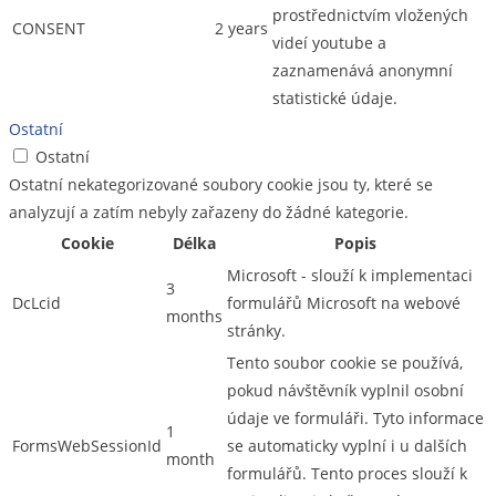
prostřednictvím vložených
CONSENT
2 years
videí youtube a
zaznamenává anonymní
statistické údaje.
Ostatní
Ostatní
Ostatní nekategorizované soubory cookie jsou ty, které se
analyzují a zatím nebyly zařazeny do žádné kategorie.
Cookie
Délka
Popis
Microsoft - slouží k implementaci
3
DcLcid
formulářů Microsoft na webové
months
stránky.
Tento soubor cookie se používá,
pokud návštěvník vyplnil osobní
údaje ve formuláři. Tyto informace
1
FormsWebSessionId
se automaticky vyplní i u dalších
month
formulářů. Tento proces slouží k