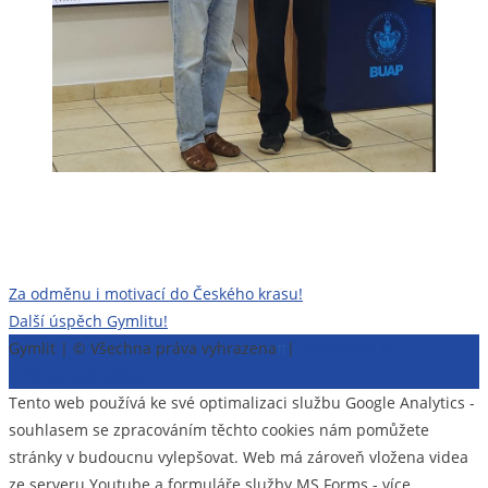
Navigace
Za odměnu i motivací do Českého krasu!
Další úspěch Gymlitu!
pro
Gymlit | © Všechna práva vyhrazena
π
|
Prohlášení o
příspěvek
přístupnosti webu
Tento web používá ke své optimalizaci službu Google Analytics -
souhlasem se zpracováním těchto cookies nám pomůžete
stránky v budoucnu vylepšovat. Web má zároveň vložena videa
ze serveru Youtube a formuláře služby MS Forms - více