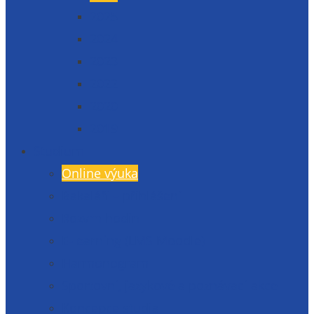
2025
2024
2023
2022
2020
2019
Studium
Online výuka
Bakaláři – přihlášení
Rozvrh hodin
E-learning (LMS Moodle)
Harmonogram
Sportovní, jazykové a poznávací akce
Koncepce studia