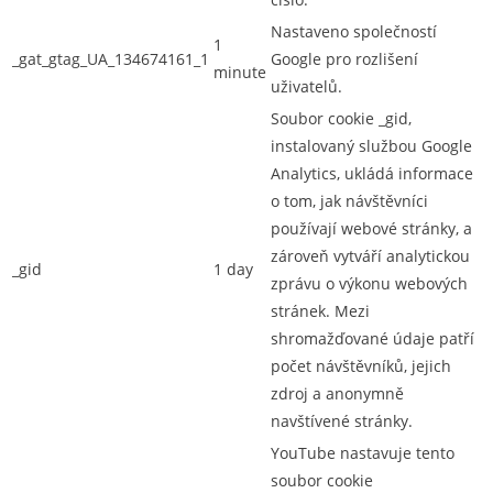
Nastaveno společností
1
_gat_gtag_UA_134674161_1
Google pro rozlišení
minute
uživatelů.
Soubor cookie _gid,
instalovaný službou Google
Analytics, ukládá informace
o tom, jak návštěvníci
používají webové stránky, a
zároveň vytváří analytickou
_gid
1 day
zprávu o výkonu webových
stránek. Mezi
shromažďované údaje patří
počet návštěvníků, jejich
zdroj a anonymně
navštívené stránky.
YouTube nastavuje tento
soubor cookie