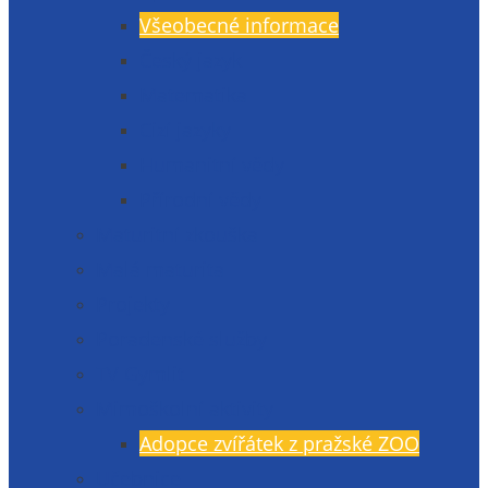
Všeobecné informace
Český jazyk
Matematika
Cizí jazyky
Humanitní vědy
Přírodní vědy
Maturitní zkouška
Malá maturita
Projekty
Poradenské služby
TV Gymlit
Mimoškolní aktivity
Adopce zvířátek z pražské ZOO
Učebnice