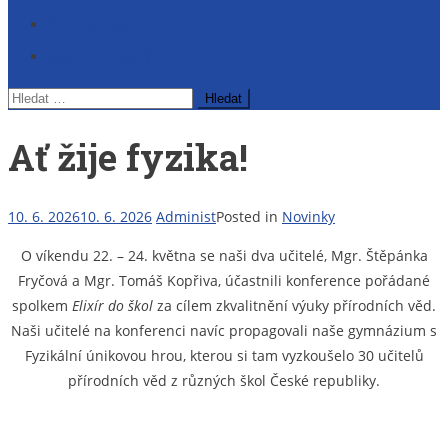
Knihovna
Gymlit Ekotým
Vyhledávání
Ať žije fyzika!
10. 6. 2026
10. 6. 2026
Administ
Posted in
Novinky
O víkendu 22. – 24. května se naši dva učitelé, Mgr. Štěpánka
Fryčová a Mgr. Tomáš Kopřiva, účastnili konference pořádané
spolkem
Elixír do škol
za cílem zkvalitnění výuky přírodních věd.
Naši učitelé na konferenci navíc propagovali naše gymnázium s
Fyzikální únikovou hrou, kterou si tam vyzkoušelo 30 učitelů
přírodních věd z různých škol České republiky.