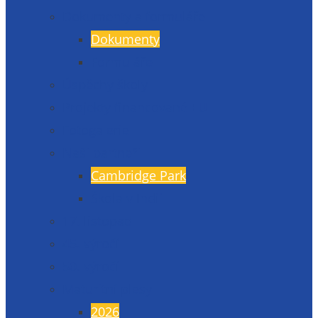
Dokumenty a formuláře
Dokumenty
Formuláře
Úspěchy školy
Projekty financované EU
Fotogalerie
Naši partneři
Cambridge Park
Škola v Indii
17. listopad
45. výročí
50. výročí
Maturitní plesy
2026