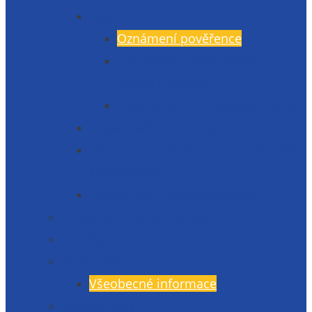
GDPR
Oznámení pověřence
Informace o zpracování
osobních údajů
Prohlášení o přístupnosti 2025
Organizační struktura
Informace zveřejňované dle § 5 zák.
106/1999 Sb.
Etická linka – whistleblowing
Prezentace školy – fotogalerie
Zaměstnanci
Rada rodičů
Všeobecné informace
Školská rada