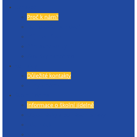
Uchazeči
Proč k nám?
Den otevřených dveří
Přijímací řízení
Přípravné kurzy
Zkoušky nanečisto
Kontakty
Důležité kontakty
Kudy k nám?
Školní jídelna
Informace o školní jídelně
Objednávky a odhlášení stravy
Jídelníček
Momentky ze ŠJ