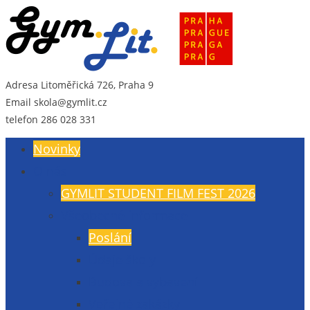
Adresa
Litoměřická 726, Praha 9
Gymnázium Litoměřická
Gymnázium, Praha 9, Litoměřická 726
Email
skola@gymlit.cz
telefon
286 028 331
Novinky
O nás
GYMLIT STUDENT FILM FEST 2026
Všeobecné informace
Poslání
Údaje školy
Budova a vybavení
Veřejné zakázky