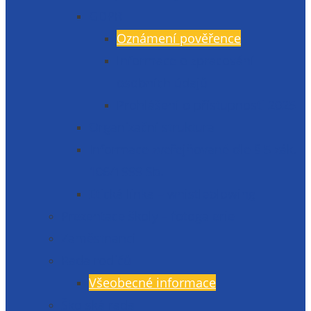
GDPR
Oznámení pověřence
Informace o zpracování
osobních údajů
Prohlášení o přístupnosti 2025
Organizační struktura
Informace zveřejňované dle § 5 zák.
106/1999 Sb.
Etická linka – whistleblowing
Prezentace školy – fotogalerie
Zaměstnanci
Rada rodičů
Všeobecné informace
Školská rada