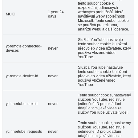
tento soubor cookie k
rozpoznání jedinečných
1 year 24
webových prohlížečů, které
MUID
days
navštěvují weby společnosti
Microsoft. Tento soubor cookie
se používá pro reklamu,
analýzu webu a další operace.
Služba YouTube nastavuje
tento soubor cookie k uložení
yt-remote-connected-
never
předvoleb videa uživatele, který
devices
používá vložené video
YouTube.
Služba YouTube nastavuje
tento soubor cookie k uložení
yt-remote-device-id
never
předvoleb videa uživatele, který
používá vložené video
YouTube.
Tento soubor cookie, nastavený
službou YouTube, registruje
yt.innertube::nextId
never
jedinečné ID pro ukládání
údajů o tom, jaká videa ze
služby YouTube uživatel viděl.
Tento soubor cookie, nastavený
službou YouTube, registruje
yt.innertube::requests
never
jedinečné ID pro ukládání
údajů o tom, jaká videa ze