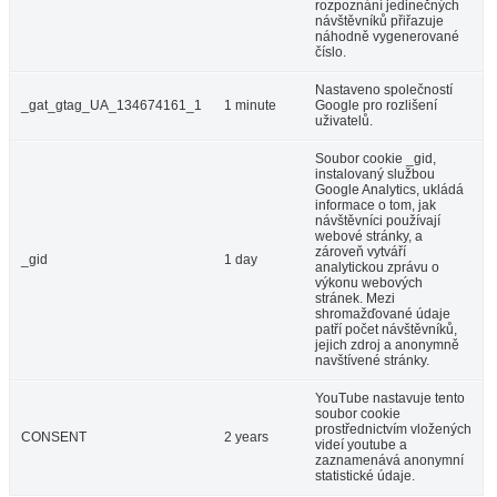
rozpoznání jedinečných
návštěvníků přiřazuje
náhodně vygenerované
číslo.
Nastaveno společností
_gat_gtag_UA_134674161_1
1 minute
Google pro rozlišení
uživatelů.
Soubor cookie _gid,
instalovaný službou
Google Analytics, ukládá
informace o tom, jak
návštěvníci používají
webové stránky, a
zároveň vytváří
_gid
1 day
analytickou zprávu o
výkonu webových
stránek. Mezi
shromažďované údaje
patří počet návštěvníků,
jejich zdroj a anonymně
navštívené stránky.
YouTube nastavuje tento
soubor cookie
prostřednictvím vložených
CONSENT
2 years
videí youtube a
zaznamenává anonymní
statistické údaje.