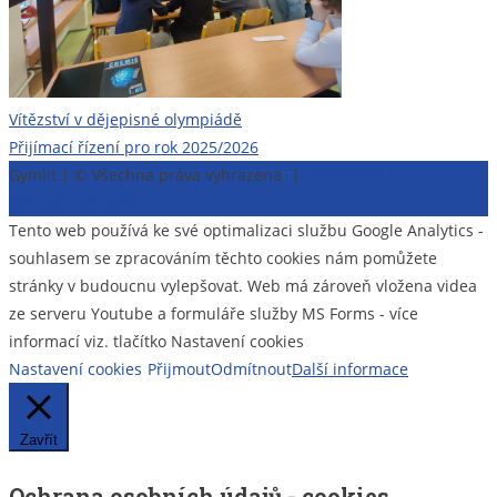
Navigace
Vítězství v dějepisné olympiádě
Přijímací řízení pro rok 2025/2026
pro
Gymlit | © Všechna práva vyhrazena
π
|
Prohlášení o
příspěvek
přístupnosti webu
Tento web používá ke své optimalizaci službu Google Analytics -
souhlasem se zpracováním těchto cookies nám pomůžete
stránky v budoucnu vylepšovat. Web má zároveň vložena videa
ze serveru Youtube a formuláře služby MS Forms - více
informací viz. tlačítko Nastavení cookies
Nastavení cookies
Přijmout
Odmítnout
Další informace
Zavřít
Ochrana osobních údajů - cookies