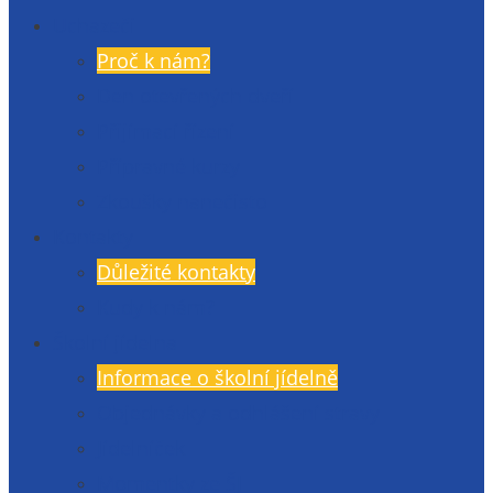
Uchazeči
Proč k nám?
Den otevřených dveří
Přijímací řízení
Přípravné kurzy
Zkoušky nanečisto
Kontakty
Důležité kontakty
Kudy k nám?
Školní jídelna
Informace o školní jídelně
Objednávky a odhlášení stravy
Jídelníček
Momentky ze ŠJ