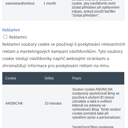
usenewauthrollout
1 month
cookie, aby návštěvník mohl
zůstat přihlášen při opětovném
vstupu, pokud použil tlačítko
"zůstat přihlášen".
Reklamní
Reklamní
Reklamní soubory cookie se používají k poskytování relevantních
reklam a marketingových kampaní návštěvníkům. Tyto soubory
cookie sledují návštěvníky napříč webovými stránkami a
shromažďují informace pro poskytování reklam na míru.
Cookie
Délka
Popis
Soubor cookie ANONCHK
nastavený společností Bing se
používá k uložení ID relace
uživatele a také k ověření
ANONCHK
10 minutes
kliknutí na reklamy ve
vyhledávači Bing. Tento soubor
cookie pomáhá také při
vytváření zpráv a personalizaci.
Společnost Bing nastavuje