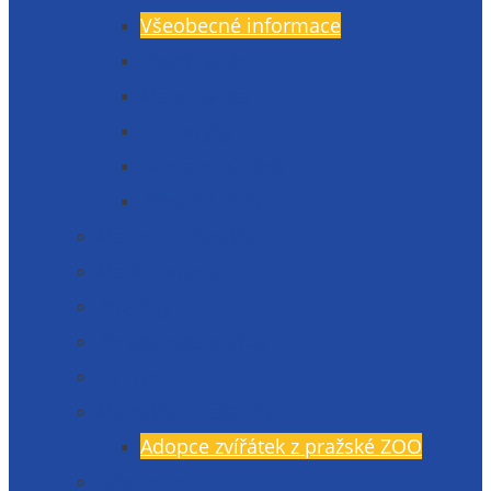
Všeobecné informace
Český jazyk
Matematika
Cizí jazyky
Humanitní vědy
Přírodní vědy
Maturitní zkouška
Malá maturita
Projekty
Poradenské služby
TV Gymlit
Mimoškolní aktivity
Adopce zvířátek z pražské ZOO
Učebnice