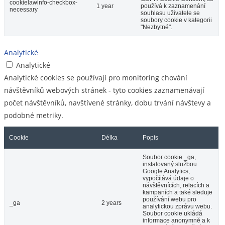
cookielawinfo-checkbox-
1 year
používá k zaznamenání
necessary
souhlasu uživatele se
soubory cookie v kategorii
"Nezbytné".
Analytické
Analytické
Analytické cookies se používají pro monitoring chování
návštěvníků webových stránek - tyto cookies zaznamenávají
počet návštěvníků, navštívené stránky, dobu trvání návštevy a
podobné metriky.
Cookie
Délka
Popis
Soubor cookie _ga,
instalovaný službou
Google Analytics,
vypočítává údaje o
návštěvnících, relacích a
kampaních a také sleduje
používání webu pro
_ga
2 years
analytickou zprávu webu.
Soubor cookie ukládá
informace anonymně a k