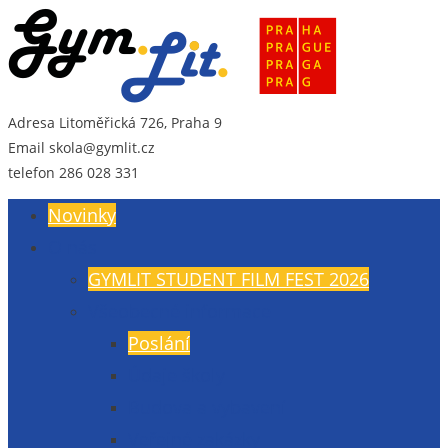
Adresa
Litoměřická 726, Praha 9
Gymnázium Litoměřická
Gymnázium, Praha 9, Litoměřická 726
Email
skola@gymlit.cz
telefon
286 028 331
Novinky
O nás
GYMLIT STUDENT FILM FEST 2026
Všeobecné informace
Poslání
Údaje školy
Budova a vybavení
Veřejné zakázky