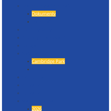
Dokumenty a formuláře
Dokumenty
Formuláře
Úspěchy školy
Projekty financované EU
Fotogalerie
Naši partneři
Cambridge Park
Škola v Indii
17. listopad
45. výročí
50. výročí
Maturitní plesy
2026