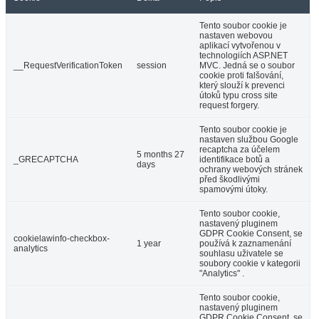
Tento soubor cookie je
nastaven webovou
aplikací vytvořenou v
technologiích ASP.NET
__RequestVerificationToken
session
MVC. Jedná se o soubor
cookie proti falšování,
který slouží k prevenci
útoků typu cross site
request forgery.
Tento soubor cookie je
nastaven službou Google
recaptcha za účelem
5 months 27
_GRECAPTCHA
identifikace botů a
days
ochrany webových stránek
před škodlivými
spamovými útoky.
Tento soubor cookie,
nastavený pluginem
GDPR Cookie Consent, se
cookielawinfo-checkbox-
1 year
používá k zaznamenání
analytics
souhlasu uživatele se
soubory cookie v kategorii
"Analytics" .
Tento soubor cookie,
nastavený pluginem
GDPR Cookie Consent, se