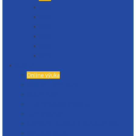
2025
2024
2023
2022
2020
2019
Studium
Online výuka
Bakaláři – přihlášení
Rozvrh hodin
E-learning (LMS Moodle)
Harmonogram
Sportovní, jazykové a poznávací akce
Koncepce studia