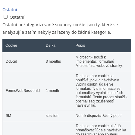
Ostatní
Ostatní
Ostatní nekategorizované soubory cookie jsou ty, které se
analyzují a zatím nebyly zařazeny do žádné kategorie.
Cookie
Délka
Popis
Microsoft - slouží k
DcLcid
3 months
implementaci formulářů
Microsoft na webové stránky.
Tento soubor cookie se
používá, pokud návštěvník
vyplnil osobní údaje ve
formuláři. Tyto informace se
FormsWebSessionId
1 month
automaticky vyplní i u dalších
formulářů. Tento proces slouží k
optimalizaci zkušeností
návštěvníků.
SM
session
Není k dispozici žádný popis.
Tento soubor cookie ukládá
přihlašovací údaje návštěvníka
do zašifrovaného souboru