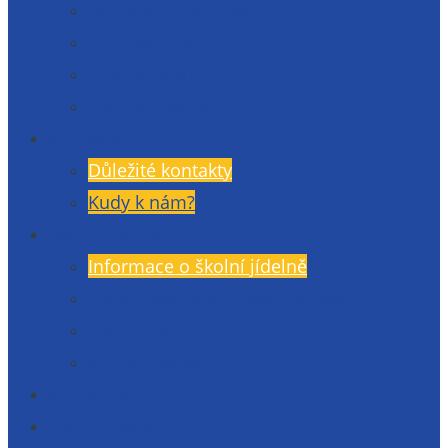
Den otevřených dveří
Přijímací řízení
Přípravné kurzy
Zkoušky nanečisto
Kontakty
Důležité kontakty
Kudy k nám?
Školní jídelna
Informace o školní jídelně
Objednávky a odhlášení stravy
Jídelníček
Momentky ze ŠJ
Knihovna
Gymlit Ekotým