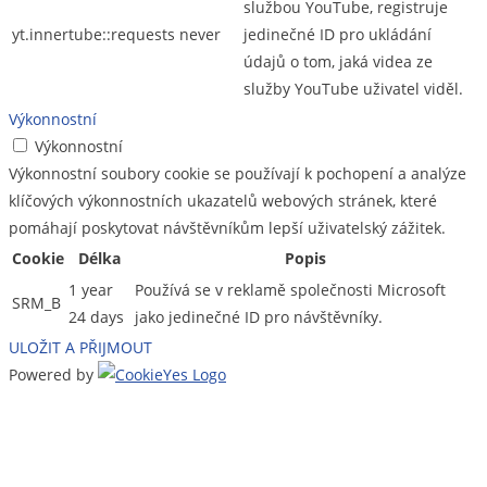
službou YouTube, registruje
yt.innertube::requests
never
jedinečné ID pro ukládání
údajů o tom, jaká videa ze
služby YouTube uživatel viděl.
Výkonnostní
Výkonnostní
Výkonnostní soubory cookie se používají k pochopení a analýze
klíčových výkonnostních ukazatelů webových stránek, které
pomáhají poskytovat návštěvníkům lepší uživatelský zážitek.
Cookie
Délka
Popis
1 year
Používá se v reklamě společnosti Microsoft
SRM_B
24 days
jako jedinečné ID pro návštěvníky.
ULOŽIT A PŘIJMOUT
Powered by