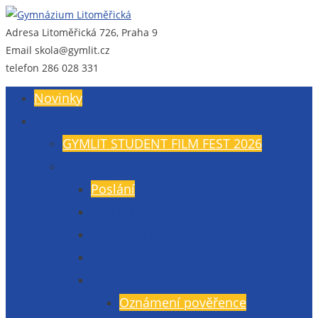
Adresa
Litoměřická 726, Praha 9
Gymnázium Litoměřická
Gymnázium, Praha 9, Litoměřická 726
Email
skola@gymlit.cz
telefon
286 028 331
Novinky
O nás
GYMLIT STUDENT FILM FEST 2026
Všeobecné informace
Poslání
Údaje školy
Budova a vybavení
Veřejné zakázky
GDPR
Oznámení pověřence