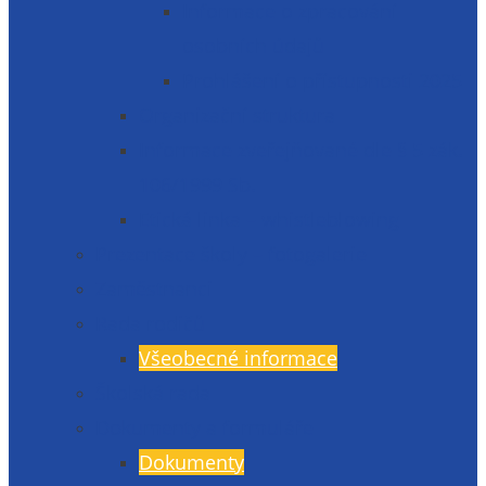
Informace o zpracování
osobních údajů
Prohlášení o přístupnosti 2025
Organizační struktura
Informace zveřejňované dle § 5 zák.
106/1999 Sb.
Etická linka – whistleblowing
Prezentace školy – fotogalerie
Zaměstnanci
Rada rodičů
Všeobecné informace
Školská rada
Dokumenty a formuláře
Dokumenty