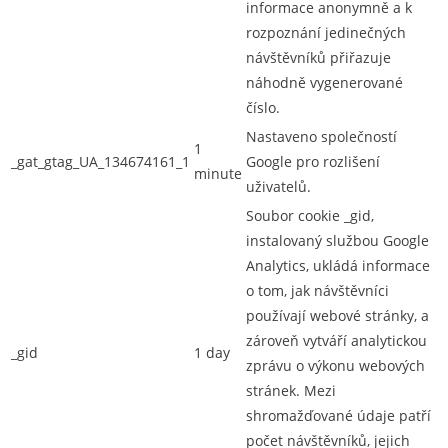
informace anonymně a k
rozpoznání jedinečných
návštěvníků přiřazuje
náhodně vygenerované
číslo.
Nastaveno společností
1
_gat_gtag_UA_134674161_1
Google pro rozlišení
minute
uživatelů.
Soubor cookie _gid,
instalovaný službou Google
Analytics, ukládá informace
o tom, jak návštěvníci
používají webové stránky, a
zároveň vytváří analytickou
_gid
1 day
zprávu o výkonu webových
stránek. Mezi
shromažďované údaje patří
počet návštěvníků, jejich