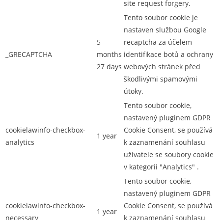
site request forgery.
Tento soubor cookie je
nastaven službou Google
5
recaptcha za účelem
_GRECAPTCHA
months
identifikace botů a ochrany
27 days
webových stránek před
škodlivými spamovými
útoky.
Tento soubor cookie,
nastavený pluginem GDPR
cookielawinfo-checkbox-
Cookie Consent, se používá
1 year
analytics
k zaznamenání souhlasu
uživatele se soubory cookie
v kategorii "Analytics" .
Tento soubor cookie,
nastavený pluginem GDPR
cookielawinfo-checkbox-
Cookie Consent, se používá
1 year
necessary
k zaznamenání souhlasu