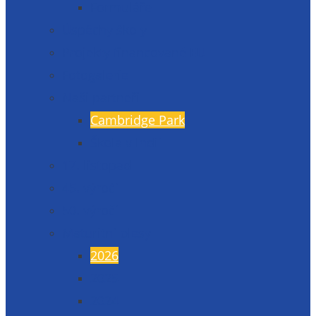
Formuláře
Úspěchy školy
Projekty financované EU
Fotogalerie
Naši partneři
Cambridge Park
Škola v Indii
17. listopad
45. výročí
50. výročí
Maturitní plesy
2026
2025
2024