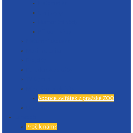
Matematika
Cizí jazyky
Humanitní vědy
Přírodní vědy
Maturitní zkouška
Malá maturita
Projekty
Poradenské služby
TV Gymlit
Mimoškolní aktivity
Adopce zvířátek z pražské ZOO
Učebnice
Uchazeči
Proč k nám?