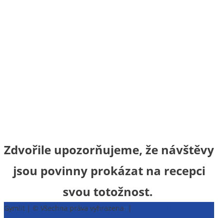
Zdvořile upozorňujeme, že návštěvy
jsou povinny prokázat na recepci
svou totožnost.
Gymlit | © Všechna práva vyhrazena
π
|
Prohlášení o