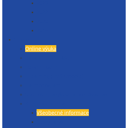
2023
2022
2020
2019
Studium
Online výuka
Bakaláři – přihlášení
Rozvrh hodin
E-learning (LMS Moodle)
Harmonogram
Sportovní, jazykové a poznávací akce
Koncepce studia
Všeobecné informace
Český jazyk