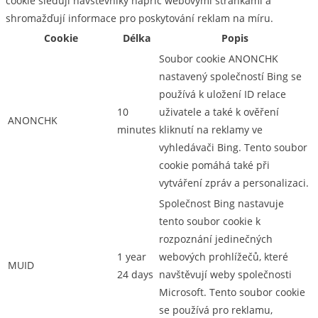
cookie sledují návštěvníky napříč webovými stránkami a
shromažďují informace pro poskytování reklam na míru.
Cookie
Délka
Popis
Soubor cookie ANONCHK
nastavený společností Bing se
používá k uložení ID relace
10
uživatele a také k ověření
ANONCHK
minutes
kliknutí na reklamy ve
vyhledávači Bing. Tento soubor
cookie pomáhá také při
vytváření zpráv a personalizaci.
Společnost Bing nastavuje
tento soubor cookie k
rozpoznání jedinečných
1 year
webových prohlížečů, které
MUID
24 days
navštěvují weby společnosti
Microsoft. Tento soubor cookie
se používá pro reklamu,