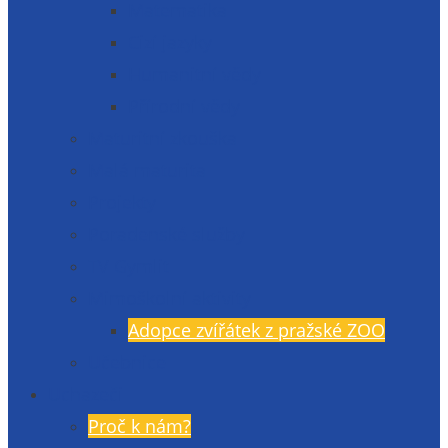
Matematika
Cizí jazyky
Humanitní vědy
Přírodní vědy
Maturitní zkouška
Malá maturita
Projekty
Poradenské služby
TV Gymlit
Mimoškolní aktivity
Adopce zvířátek z pražské ZOO
Učebnice
Uchazeči
Proč k nám?