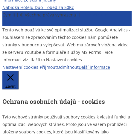
Navigace
Nabídka Hotelu Duo – oběd za 50Kč
pro
Gymlit | © Všechna práva vyhrazena
π
|
Prohlášení o
příspěvek
přístupnosti webu
Tento web používá ke své optimalizaci službu Google Analytics -
souhlasem se zpracováním těchto cookies nám pomůžete
stránky v budoucnu vylepšovat. Web má zároveň vložena videa
ze serveru Youtube a formuláře služby MS Forms - více
informací viz. tlačítko Nastavení cookies
Nastavení cookies
Přijmout
Odmítnout
Další informace
Zavřít
Ochrana osobních údajů - cookies
Tyto webové stránky používají soubory cookies k vlastní funkci a
optimalizaci webových stránek. Proto jsou ve vašem prohlížeči
uloženy soubory cookies, které jsou klasifikovány jako