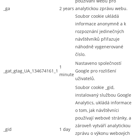
používání webu pro
_ga
2 years
analytickou zprávu webu.
Soubor cookie ukládá
informace anonymně a k
rozpoznání jedinečných
návštěvníků přiřazuje
náhodně vygenerované
číslo.
Nastaveno společností
1
_gat_gtag_UA_134674161_1
Google pro rozlišení
minute
uživatelů.
Soubor cookie _gid,
instalovaný službou Google
Analytics, ukládá informace
o tom, jak návštěvníci
používají webové stránky, a
zároveň vytváří analytickou
_gid
1 day
zprávu o výkonu webových