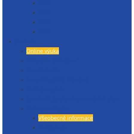
2023
2022
2020
2019
Studium
Online výuka
Bakaláři – přihlášení
Rozvrh hodin
E-learning (LMS Moodle)
Harmonogram
Sportovní, jazykové a poznávací akce
Koncepce studia
Všeobecné informace
Český jazyk