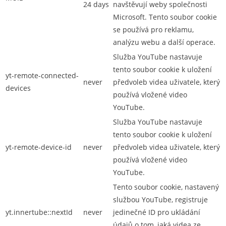
24 days
navštěvují weby společnosti
Microsoft. Tento soubor cookie
se používá pro reklamu,
analýzu webu a další operace.
Služba YouTube nastavuje
tento soubor cookie k uložení
yt-remote-connected-
never
předvoleb videa uživatele, který
devices
používá vložené video
YouTube.
Služba YouTube nastavuje
tento soubor cookie k uložení
yt-remote-device-id
never
předvoleb videa uživatele, který
používá vložené video
YouTube.
Tento soubor cookie, nastavený
službou YouTube, registruje
yt.innertube::nextId
never
jedinečné ID pro ukládání
údajů o tom, jaká videa ze