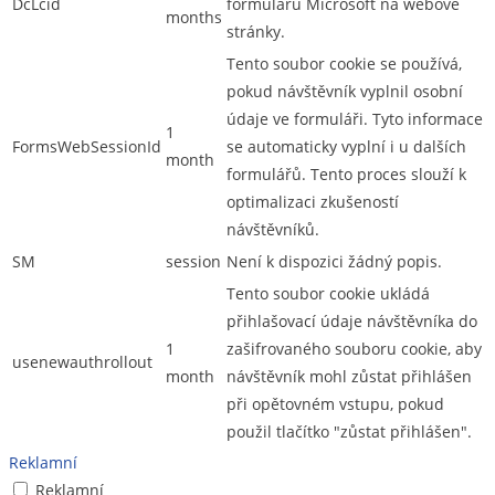
DcLcid
formulářů Microsoft na webové
months
stránky.
Tento soubor cookie se používá,
pokud návštěvník vyplnil osobní
údaje ve formuláři. Tyto informace
1
FormsWebSessionId
se automaticky vyplní i u dalších
month
formulářů. Tento proces slouží k
optimalizaci zkušeností
návštěvníků.
SM
session
Není k dispozici žádný popis.
Tento soubor cookie ukládá
přihlašovací údaje návštěvníka do
1
zašifrovaného souboru cookie, aby
usenewauthrollout
month
návštěvník mohl zůstat přihlášen
při opětovném vstupu, pokud
použil tlačítko "zůstat přihlášen".
Reklamní
Reklamní