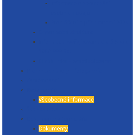
Informace o zpracování
osobních údajů
Prohlášení o přístupnosti 2025
Organizační struktura
Informace zveřejňované dle § 5 zák.
106/1999 Sb.
Etická linka – whistleblowing
Prezentace školy – fotogalerie
Zaměstnanci
Rada rodičů
Všeobecné informace
Školská rada
Dokumenty a formuláře
Dokumenty