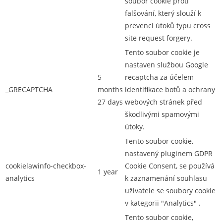
soubor cookie proti
falšování, který slouží k
prevenci útoků typu cross
site request forgery.
Tento soubor cookie je
nastaven službou Google
5
recaptcha za účelem
_GRECAPTCHA
months
identifikace botů a ochrany
27 days
webových stránek před
škodlivými spamovými
útoky.
Tento soubor cookie,
nastavený pluginem GDPR
cookielawinfo-checkbox-
Cookie Consent, se používá
1 year
analytics
k zaznamenání souhlasu
uživatele se soubory cookie
v kategorii "Analytics" .
Tento soubor cookie,