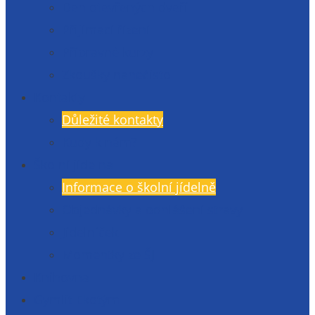
Den otevřených dveří
Přijímací řízení
Přípravné kurzy
Zkoušky nanečisto
Kontakty
Důležité kontakty
Kudy k nám?
Školní jídelna
Informace o školní jídelně
Objednávky a odhlášení stravy
Jídelníček
Momentky ze ŠJ
Knihovna
Gymlit Ekotým