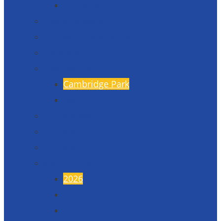
Formuláře
Úspěchy školy
Projekty financované EU
Fotogalerie
Naši partneři
Cambridge Park
Škola v Indii
17. listopad
45. výročí
50. výročí
Maturitní plesy
2026
2025
2024