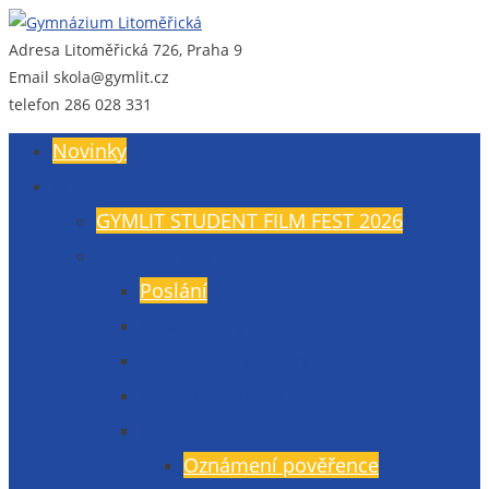
Adresa
Litoměřická 726, Praha 9
Gymnázium Litoměřická
Gymnázium, Praha 9, Litoměřická 726
Email
skola@gymlit.cz
telefon
286 028 331
Novinky
O nás
GYMLIT STUDENT FILM FEST 2026
Všeobecné informace
Poslání
Údaje školy
Budova a vybavení
Veřejné zakázky
GDPR
Oznámení pověřence