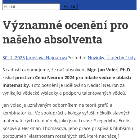
Vyhledávání
Významné ocenění pro
našeho absolventa
30. 1. 2025
Jaroslava Najnarová
Posted in
Novinky
,
Úspěchy školy
S radostí oznamujeme, že náš absolvent
Mgr. Jan Volec, Ph.D
.
získal
prestižní Cenu Neuron 2024 pro mladé vědce v oblasti
matematiky
. Toto ocenění je udělováno Nadací Neuron za
vynikající vědecké výsledky a podporu talentovaných vědců.
Jan Volec je uznávaným odborníkem na teorii grafů a
kombinatoriku. Ve spolupráci s kolegy vyřešil několik slavných
matematických domněnek, jako jsou Lovász-Szegedyho, Erdős-
Sósové a Heckman-Thomasova. Jeho práce přispívá k hlubšímu
porozumění vlastnostem rozsáhlých sítí, které nacházejí