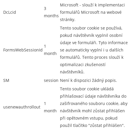
Microsoft - slouží k implementaci
3
DcLcid
formulářů Microsoft na webové
months
stránky.
Tento soubor cookie se používá,
pokud návštěvník vyplnil osobní
údaje ve formuláři. Tyto informace
1
FormsWebSessionId
se automaticky vyplní i u dalších
month
formulářů. Tento proces slouží k
optimalizaci zkušeností
návštěvníků.
SM
session
Není k dispozici žádný popis.
Tento soubor cookie ukládá
přihlašovací údaje návštěvníka do
1
zašifrovaného souboru cookie, aby
usenewauthrollout
month
návštěvník mohl zůstat přihlášen
při opětovném vstupu, pokud
použil tlačítko "zůstat přihlášen".