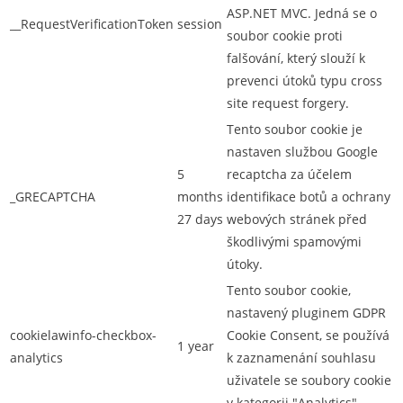
ASP.NET MVC. Jedná se o
__RequestVerificationToken
session
soubor cookie proti
falšování, který slouží k
prevenci útoků typu cross
site request forgery.
Tento soubor cookie je
nastaven službou Google
5
recaptcha za účelem
_GRECAPTCHA
months
identifikace botů a ochrany
27 days
webových stránek před
škodlivými spamovými
útoky.
Tento soubor cookie,
nastavený pluginem GDPR
cookielawinfo-checkbox-
Cookie Consent, se používá
1 year
analytics
k zaznamenání souhlasu
uživatele se soubory cookie
v kategorii "Analytics" .