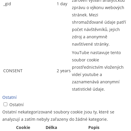
zároveň vytváří analytickou
_gid
1 day
zprávu o výkonu webových
stránek. Mezi
shromažďované údaje patří
počet návštěvníků, jejich
zdroj a anonymně
navštívené stránky.
YouTube nastavuje tento
soubor cookie
prostřednictvím vložených
CONSENT
2 years
videí youtube a
zaznamenává anonymní
statistické údaje.
Ostatní
Ostatní
Ostatní nekategorizované soubory cookie jsou ty, které se
analyzují a zatím nebyly zařazeny do žádné kategorie.
Cookie
Délka
Popis