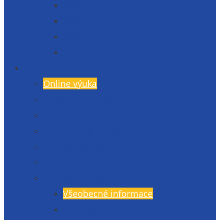
2023
2022
2020
2019
Studium
Online výuka
Bakaláři – přihlášení
Rozvrh hodin
E-learning (LMS Moodle)
Harmonogram
Sportovní, jazykové a poznávací akce
Koncepce studia
Všeobecné informace
Český jazyk