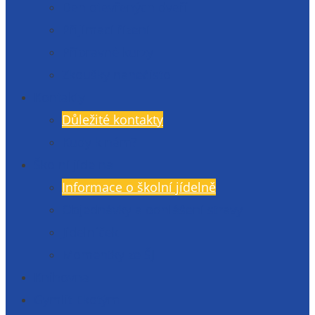
Den otevřených dveří
Přijímací řízení
Přípravné kurzy
Zkoušky nanečisto
Kontakty
Důležité kontakty
Kudy k nám?
Školní jídelna
Informace o školní jídelně
Objednávky a odhlášení stravy
Jídelníček
Momentky ze ŠJ
Knihovna
Gymlit Ekotým