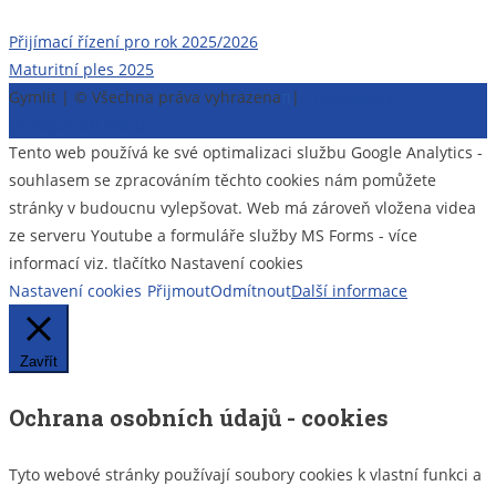
Navigace
Přijímací řízení pro rok 2025/2026
Maturitní ples 2025
pro
Gymlit | © Všechna práva vyhrazena
π
|
Prohlášení o
příspěvek
přístupnosti webu
Tento web používá ke své optimalizaci službu Google Analytics -
souhlasem se zpracováním těchto cookies nám pomůžete
stránky v budoucnu vylepšovat. Web má zároveň vložena videa
ze serveru Youtube a formuláře služby MS Forms - více
informací viz. tlačítko Nastavení cookies
Nastavení cookies
Přijmout
Odmítnout
Další informace
Zavřít
Ochrana osobních údajů - cookies
Tyto webové stránky používají soubory cookies k vlastní funkci a