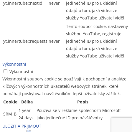
yt.innertube::nextId
never
jedinečné ID pro ukládání
údajů o tom, jaká videa ze
služby YouTube uživatel viděl.
Tento soubor cookie, nastavený
službou YouTube, registruje
yt.innertube::requests
never
jedinečné ID pro ukládání
údajů o tom, jaká videa ze
služby YouTube uživatel viděl.
Výkonnostní
Výkonnostní
Výkonnostní soubory cookie se používají k pochopení a analýze
klíčových výkonnostních ukazatelů webových stránek, které
pomáhají poskytovat návštěvníkům lepší uživatelský zážitek.
Cookie
Délka
Popis
1 year
Používá se v reklamě společnosti Microsoft
SRM_B
24 days
jako jedinečné ID pro návštěvníky.
ULOŽIT A PŘIJMOUT