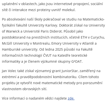
uplatnění v oblastech, jako jsou internetové propojení, sociální
sítě či interakce mezi proteiny uvnitř molekul.
Po absolvování naší školy pokračoval ve studiu na Matematicko-
fyzikální fakultě Univerzity Karlovy. Doktorát získal na University
of Warwick a Université Paris Diderot. Působil jako
postdoktorand na prestižních institucích, včetně ETH v Curychu,
McGill University v Montrealu, Emory University v Atlantě a
Hamburské univerzity. Od ledna 2025 působí na Fakultě
informačních technologií ČVUT na Katedře teoretické
informatiky a je členem výzkumné skupiny G²OAT.
Jan Volec také získal významný grant JuniorStar, zaměřený na
extrémní a pravděpodobnostní kombinatoriku. Cílem tohoto
projektu je vytvořit nové matematické metody pro porozumění
vlastnostem obrovských sítí.
Více informací o nadaném vědci najdete
zde.