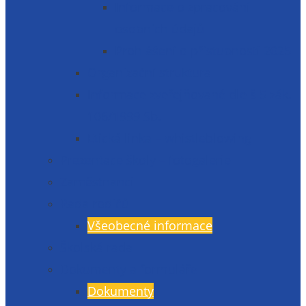
Informace o zpracování
osobních údajů
Prohlášení o přístupnosti 2025
Organizační struktura
Informace zveřejňované dle § 5 zák.
106/1999 Sb.
Etická linka – whistleblowing
Prezentace školy – fotogalerie
Zaměstnanci
Rada rodičů
Všeobecné informace
Školská rada
Dokumenty a formuláře
Dokumenty