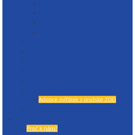
Matematika
Cizí jazyky
Humanitní vědy
Přírodní vědy
Maturitní zkouška
Malá maturita
Projekty
Poradenské služby
TV Gymlit
Mimoškolní aktivity
Adopce zvířátek z pražské ZOO
Učebnice
Uchazeči
Proč k nám?