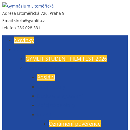
Adresa
Litoměřická 726, Praha 9
Gymnázium Litoměřická
Gymnázium, Praha 9, Litoměřická 726
Email
skola@gymlit.cz
telefon
286 028 331
Novinky
O nás
GYMLIT STUDENT FILM FEST 2026
Všeobecné informace
Poslání
Údaje školy
Budova a vybavení
Veřejné zakázky
GDPR
Oznámení pověřence