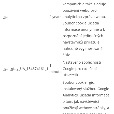
kampaních a také sleduje
používání webu pro
_ga
2 years
analytickou zprávu webu.
Soubor cookie ukládá
informace anonymně a k
rozpoznání jedinečných
návštěvníků přiřazuje
náhodně vygenerované
číslo.
Nastaveno společností
1
_gat_gtag_UA_134674161_1
Google pro rozlišení
minute
uživatelů.
Soubor cookie _gid,
instalovaný službou Google
Analytics, ukládá informace
o tom, jak návštěvníci
používají webové stránky, a