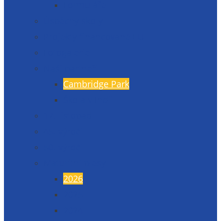
Formuláře
Úspěchy školy
Projekty financované EU
Fotogalerie
Naši partneři
Cambridge Park
Škola v Indii
17. listopad
45. výročí
50. výročí
Maturitní plesy
2026
2025
2024