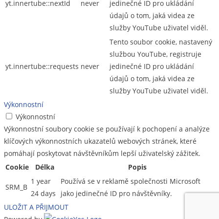
yt.innertube::nextId
never
jedinečné ID pro ukládání
údajů o tom, jaká videa ze
služby YouTube uživatel viděl.
Tento soubor cookie, nastavený
službou YouTube, registruje
yt.innertube::requests
never
jedinečné ID pro ukládání
údajů o tom, jaká videa ze
služby YouTube uživatel viděl.
Výkonnostní
Výkonnostní
Výkonnostní soubory cookie se používají k pochopení a analýze
klíčových výkonnostních ukazatelů webových stránek, které
pomáhají poskytovat návštěvníkům lepší uživatelský zážitek.
Cookie
Délka
Popis
1 year
Používá se v reklamě společnosti Microsoft
SRM_B
24 days
jako jedinečné ID pro návštěvníky.
ULOŽIT A PŘIJMOUT