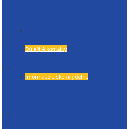
Den otevřených dveří
Přijímací řízení
Přípravné kurzy
Zkoušky nanečisto
Kontakty
Důležité kontakty
Kudy k nám?
Školní jídelna
Informace o školní jídelně
Objednávky a odhlášení stravy
Jídelníček
Momentky ze ŠJ
Knihovna
Gymlit Ekotým