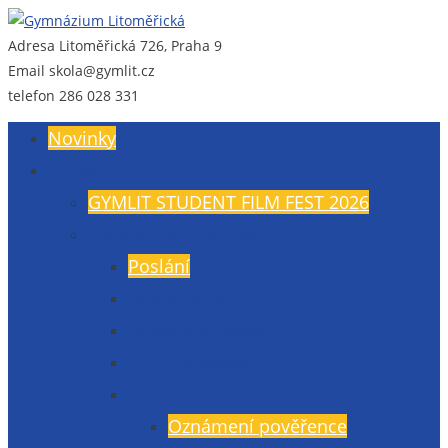
Adresa
Litoměřická 726, Praha 9
Gymnázium Litoměřická
Gymnázium, Praha 9, Litoměřická 726
Email
skola@gymlit.cz
telefon
286 028 331
Novinky
O nás
GYMLIT STUDENT FILM FEST 2026
Všeobecné informace
Poslání
Údaje školy
Budova a vybavení
Veřejné zakázky
GDPR
Oznámení pověřence