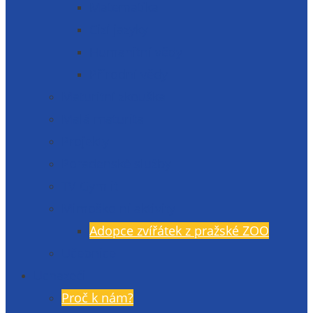
Matematika
Cizí jazyky
Humanitní vědy
Přírodní vědy
Maturitní zkouška
Malá maturita
Projekty
Poradenské služby
TV Gymlit
Mimoškolní aktivity
Adopce zvířátek z pražské ZOO
Učebnice
Uchazeči
Proč k nám?