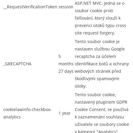
ASP.NET MVC. Jedná se o
__RequestVerificationToken
session
soubor cookie proti
falšování, který slouží k
prevenci útoků typu cross
site request forgery.
Tento soubor cookie je
nastaven službou Google
5
recaptcha za účelem
_GRECAPTCHA
months
identifikace botů a ochrany
27 days
webových stránek před
škodlivými spamovými
útoky.
Tento soubor cookie,
nastavený pluginem GDPR
cookielawinfo-checkbox-
Cookie Consent, se používá
1 year
analytics
k zaznamenání souhlasu
uživatele se soubory cookie
v kategorii "Analytics" .