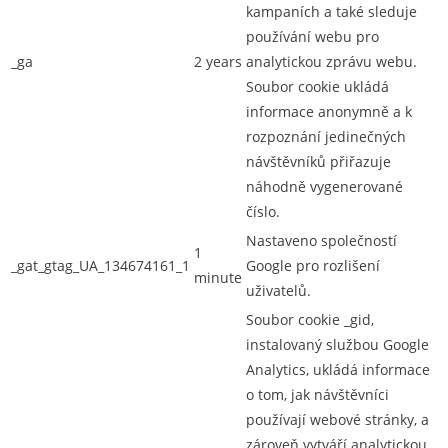
kampaních a také sleduje
používání webu pro
_ga
2 years
analytickou zprávu webu.
Soubor cookie ukládá
informace anonymně a k
rozpoznání jedinečných
návštěvníků přiřazuje
náhodně vygenerované
číslo.
Nastaveno společností
1
_gat_gtag_UA_134674161_1
Google pro rozlišení
minute
uživatelů.
Soubor cookie _gid,
instalovaný službou Google
Analytics, ukládá informace
o tom, jak návštěvníci
používají webové stránky, a
zároveň vytváří analytickou