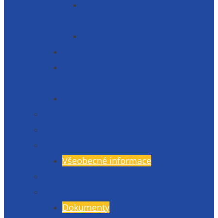
Informace o zpracování
osobních údajů
Prohlášení o přístupnosti 2025
Organizační struktura
Informace zveřejňované dle § 5 zák.
106/1999 Sb.
Etická linka – whistleblowing
Prezentace školy – fotogalerie
Zaměstnanci
Rada rodičů
Všeobecné informace
Školská rada
Dokumenty a formuláře
Dokumenty