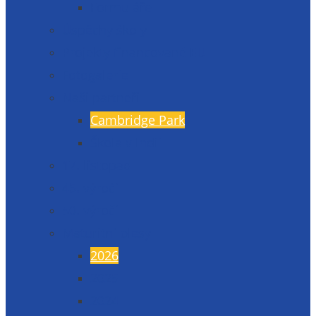
Formuláře
Úspěchy školy
Projekty financované EU
Fotogalerie
Naši partneři
Cambridge Park
Škola v Indii
17. listopad
45. výročí
50. výročí
Maturitní plesy
2026
2025
2024