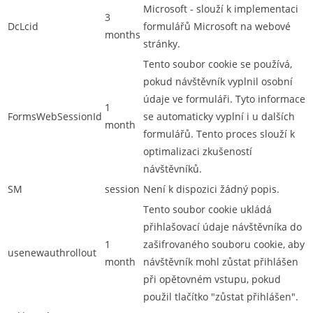
Microsoft - slouží k implementaci
3
DcLcid
formulářů Microsoft na webové
months
stránky.
Tento soubor cookie se používá,
pokud návštěvník vyplnil osobní
údaje ve formuláři. Tyto informace
1
FormsWebSessionId
se automaticky vyplní i u dalších
month
formulářů. Tento proces slouží k
optimalizaci zkušeností
návštěvníků.
SM
session
Není k dispozici žádný popis.
Tento soubor cookie ukládá
přihlašovací údaje návštěvníka do
1
zašifrovaného souboru cookie, aby
usenewauthrollout
month
návštěvník mohl zůstat přihlášen
při opětovném vstupu, pokud
použil tlačítko "zůstat přihlášen".