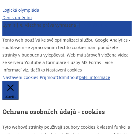
Navigace
Logická olympiáda
Den s uměním
pro
Gymlit | © Všechna práva vyhrazena
π
|
Prohlášení o
příspěvek
přístupnosti webu
Tento web používá ke své optimalizaci službu Google Analytics -
souhlasem se zpracováním těchto cookies nám pomůžete
stránky v budoucnu vylepšovat. Web má zároveň vložena videa
ze serveru Youtube a formuláře služby MS Forms - více
informací viz. tlačítko Nastavení cookies
Nastavení cookies
Přijmout
Odmítnout
Další informace
Zavřít
Ochrana osobních údajů - cookies
Tyto webové stránky používají soubory cookies k vlastní funkci a