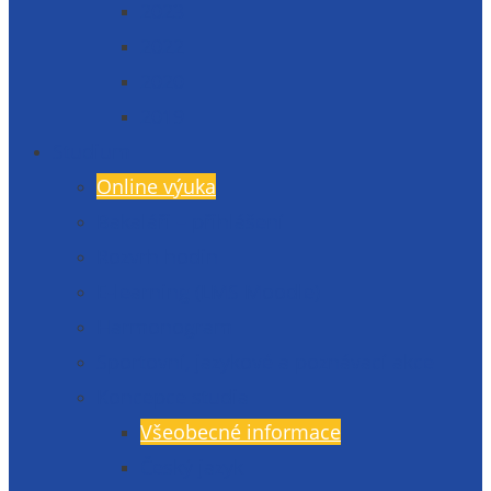
2023
2022
2020
2019
Studium
Online výuka
Bakaláři – přihlášení
Rozvrh hodin
E-learning (LMS Moodle)
Harmonogram
Sportovní, jazykové a poznávací akce
Koncepce studia
Všeobecné informace
Český jazyk