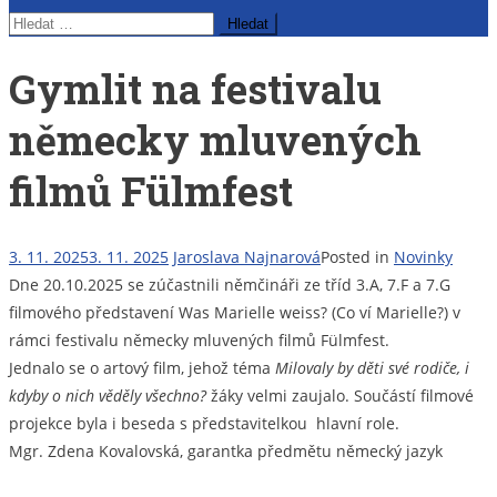
Vyhledávání
Gymlit na festivalu
německy mluvených
filmů Fülmfest
3. 11. 2025
3. 11. 2025
Jaroslava Najnarová
Posted in
Novinky
Dne 20.10.2025 se zúčastnili němčináři ze tříd 3.A, 7.F a 7.G
filmového představení Was Marielle weiss? (Co ví Marielle?) v
rámci festivalu německy mluvených filmů Fülmfest.
Jednalo se o artový film, jehož téma
Milovaly by děti své rodiče, i
kdyby o nich věděly všechno?
žáky velmi zaujalo. Součástí filmové
projekce byla i beseda s představitelkou hlavní role.
Mgr. Zdena Kovalovská, garantka předmětu německý jazyk