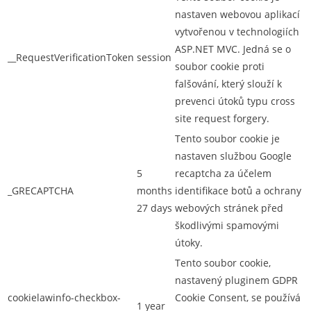
nastaven webovou aplikací
vytvořenou v technologiích
ASP.NET MVC. Jedná se o
__RequestVerificationToken
session
soubor cookie proti
falšování, který slouží k
prevenci útoků typu cross
site request forgery.
Tento soubor cookie je
nastaven službou Google
5
recaptcha za účelem
_GRECAPTCHA
months
identifikace botů a ochrany
27 days
webových stránek před
škodlivými spamovými
útoky.
Tento soubor cookie,
nastavený pluginem GDPR
cookielawinfo-checkbox-
Cookie Consent, se používá
1 year