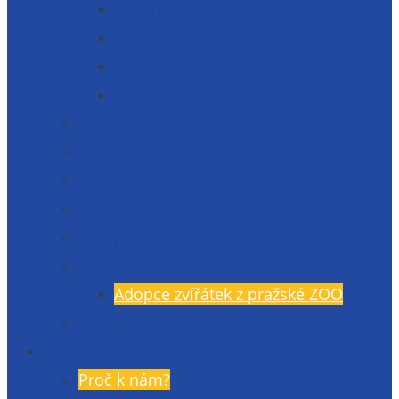
Matematika
Cizí jazyky
Humanitní vědy
Přírodní vědy
Maturitní zkouška
Malá maturita
Projekty
Poradenské služby
TV Gymlit
Mimoškolní aktivity
Adopce zvířátek z pražské ZOO
Učebnice
Uchazeči
Proč k nám?