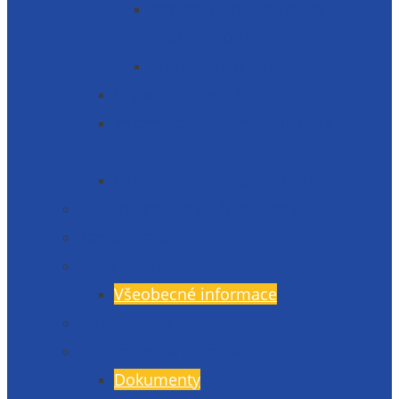
Informace o zpracování
osobních údajů
Prohlášení o přístupnosti 2025
Organizační struktura
Informace zveřejňované dle § 5 zák.
106/1999 Sb.
Etická linka – whistleblowing
Prezentace školy – fotogalerie
Zaměstnanci
Rada rodičů
Všeobecné informace
Školská rada
Dokumenty a formuláře
Dokumenty