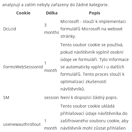
analyzují a zatím nebyly zařazeny do žádné kategorie.
Cookie
Délka
Popis
Microsoft - slouží k implementaci
3
DcLcid
formulářů Microsoft na webové
months
stránky.
Tento soubor cookie se používá,
pokud návštěvník vyplnil osobní
údaje ve formuláři. Tyto informace
1
FormsWebSessionId
se automaticky vyplní i u dalších
month
formulářů. Tento proces slouží k
optimalizaci zkušeností
návštěvníků.
SM
session
Není k dispozici žádný popis.
Tento soubor cookie ukládá
přihlašovací údaje návštěvníka do
1
zašifrovaného souboru cookie, aby
usenewauthrollout
month
návštěvník mohl zůstat přihlášen