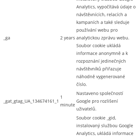
Analytics, vypočítává údaje o
návštěvnících, relacích a
kampaních a také sleduje
používání webu pro
_ga
2 years
analytickou zprávu webu.
Soubor cookie ukládá
informace anonymně a k
rozpoznání jedinečných
návštěvníků přiřazuje
náhodně vygenerované
číslo.
Nastaveno společností
1
_gat_gtag_UA_134674161_1
Google pro rozlišení
minute
uživatelů.
Soubor cookie _gid,
instalovaný službou Google
Analytics, ukládá informace