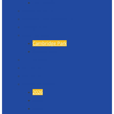
Formuláře
Úspěchy školy
Projekty financované EU
Fotogalerie
Naši partneři
Cambridge Park
Škola v Indii
17. listopad
45. výročí
50. výročí
Maturitní plesy
2026
2025
2024