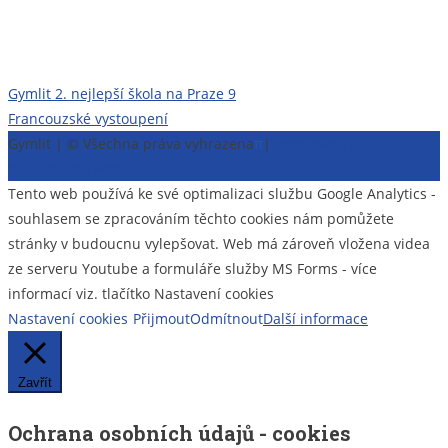
Navigace
Gymlit 2. nejlepší škola na Praze 9
Francouzské vystoupení
pro
Gymlit | © Všechna práva vyhrazena
π
|
Prohlášení o
příspěvek
přístupnosti webu
Tento web používá ke své optimalizaci službu Google Analytics -
souhlasem se zpracováním těchto cookies nám pomůžete
stránky v budoucnu vylepšovat. Web má zároveň vložena videa
ze serveru Youtube a formuláře služby MS Forms - více
informací viz. tlačítko Nastavení cookies
Nastavení cookies
Přijmout
Odmítnout
Další informace
Zavřít
Ochrana osobních údajů - cookies