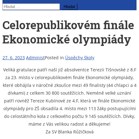
Vyhledávání
Celorepublikovém finále
Ekonomické olympiády
27. 6. 2023
Administ
Posted in
Úspěchy školy
Veliká gratulace patří naší již absolventce Terezii Tišnovské z 8.F
za 23. místo v celorepublikovém finále Ekonomické olympiády,
které obhájila v náročné zkoušce mezi 49 finalisty (44 chlapci a 4
dívkami) z celkem 30 800 soutěžících. Neméně velké uznání
patří rovněž Tereze Kubínové ze 4.F, která ve finále Ekonomické
olympiády pro ZŠ obsadila 4. místo mezi 113 žáky postupujícími
do celostátního kola z celkového počtu 9 145 soutěžících. Dívky,
máme z Vás velikou radost a děkujeme!
Za SV Blanka Růžičková