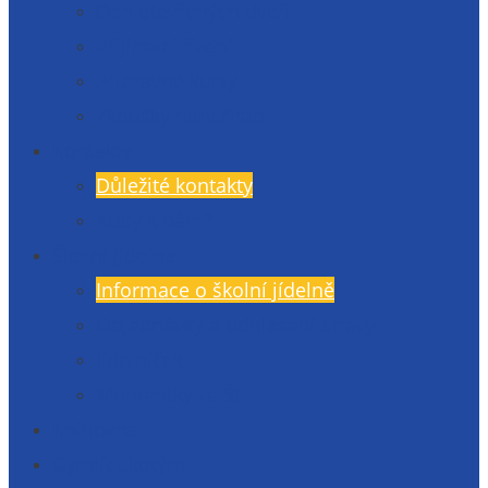
Den otevřených dveří
Přijímací řízení
Přípravné kurzy
Zkoušky nanečisto
Kontakty
Důležité kontakty
Kudy k nám?
Školní jídelna
Informace o školní jídelně
Objednávky a odhlášení stravy
Jídelníček
Momentky ze ŠJ
Knihovna
Gymlit Ekotým