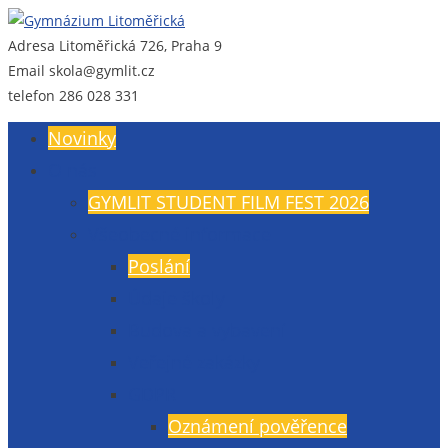
Adresa
Litoměřická 726, Praha 9
Gymnázium Litoměřická
Gymnázium, Praha 9, Litoměřická 726
Email
skola@gymlit.cz
telefon
286 028 331
Novinky
O nás
GYMLIT STUDENT FILM FEST 2026
Všeobecné informace
Poslání
Údaje školy
Budova a vybavení
Veřejné zakázky
GDPR
Oznámení pověřence