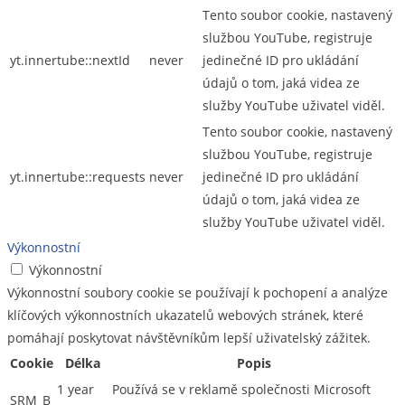
Tento soubor cookie, nastavený
službou YouTube, registruje
yt.innertube::nextId
never
jedinečné ID pro ukládání
údajů o tom, jaká videa ze
služby YouTube uživatel viděl.
Tento soubor cookie, nastavený
službou YouTube, registruje
yt.innertube::requests
never
jedinečné ID pro ukládání
údajů o tom, jaká videa ze
služby YouTube uživatel viděl.
Výkonnostní
Výkonnostní
Výkonnostní soubory cookie se používají k pochopení a analýze
klíčových výkonnostních ukazatelů webových stránek, které
pomáhají poskytovat návštěvníkům lepší uživatelský zážitek.
Cookie
Délka
Popis
1 year
Používá se v reklamě společnosti Microsoft
SRM_B