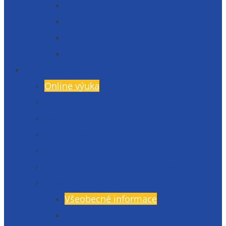
2023
2022
2020
2019
Studium
Online výuka
Bakaláři – přihlášení
Rozvrh hodin
E-learning (LMS Moodle)
Harmonogram
Sportovní, jazykové a poznávací akce
Koncepce studia
Všeobecné informace
Český jazyk