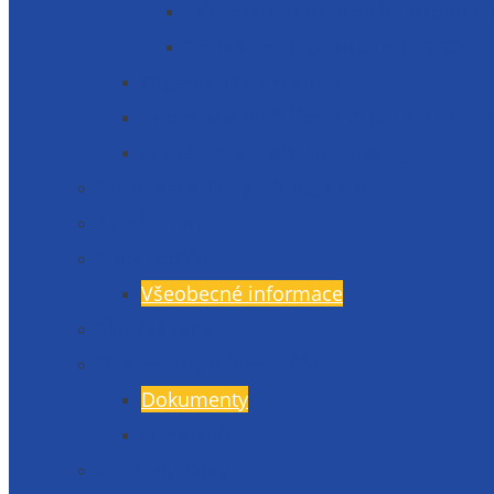
Informace o zpracování osobních
Prohlášení o přístupnosti 2025
Organizační struktura
Informace zveřejňované dle § 5 zák. 1
Etická linka – whistleblowing
Prezentace školy – fotogalerie
Zaměstnanci
Rada rodičů
Všeobecné informace
Školská rada
Dokumenty a formuláře
Dokumenty
Formuláře
Úspěchy školy