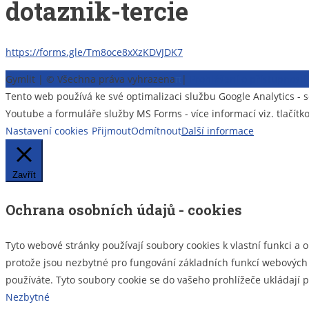
dotaznik-tercie
https://forms.gle/Tm8oce8xXzKDVJDK7
Gymlit | © Všechna práva vyhrazena
π
|
Prohlášení o přístupnost
Tento web používá ke své optimalizaci službu Google Analytics 
Youtube a formuláře služby MS Forms - více informací viz. tlačítk
Nastavení cookies
Přijmout
Odmítnout
Další informace
Zavřít
Ochrana osobních údajů - cookies
Tyto webové stránky používají soubory cookies k vlastní funkci a 
protože jsou nezbytné pro fungování základních funkcí webových s
používáte. Tyto soubory cookie se do vašeho prohlížeče ukládají
Nezbytné