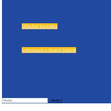
Přípravné kurzy
Zkoušky nanečisto
Kontakty
Důležité kontakty
Kudy k nám?
Školní jídelna
Informace o školní jídelně
Objednávky a odhlášení stravy
Jídelníček
Momentky ze ŠJ
Knihovna
Gymlit Ekotým
Vyhledávání