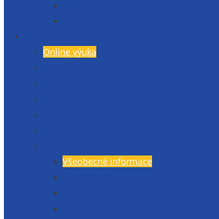
2020
2019
Studium
Online výuka
Bakaláři – přihlášení
Rozvrh hodin
E-learning (LMS Moodle)
Harmonogram
Sportovní, jazykové a poznávací akce
Koncepce studia
Všeobecné informace
Český jazyk
Matematika
Cizí jazyky