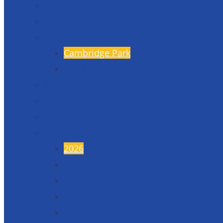
Projekty financované EU
Fotogalerie
Naši partneři
Cambridge Park
Škola v Indii
17. listopad
45. výročí
50. výročí
Maturitní plesy
2026
2025
2024
2023
2022