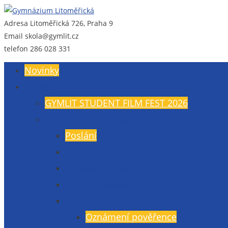
Adresa
Litoměřická 726, Praha 9
Gymnázium Litoměřická
Gymnázium, Praha 9, Litoměřická 726
Email
skola@gymlit.cz
telefon
286 028 331
Novinky
O nás
GYMLIT STUDENT FILM FEST 2026
Všeobecné informace
Poslání
Údaje školy
Budova a vybavení
Veřejné zakázky
GDPR
Oznámení pověřence