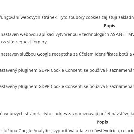
ungování webových stránek. Tyto soubory cookies zajišťují základ
Popis
 nastaven webovou aplikací vytvořenou v technologiích ASP.NET MVC.
oss site request forgery.
e nastaven službou Google recaptcha za účelem identifikace botů 
astavený pluginem GDPR Cookie Consent, se používá k zaznamenání s
nastavený pluginem GDPR Cookie Consent, se používá k zaznamenání 
ků webových stránek - tyto cookies zaznamenávají počet návštěvník
Popis
ý službou Google Analytics, vypočítává údaje o návštěvnících, rela