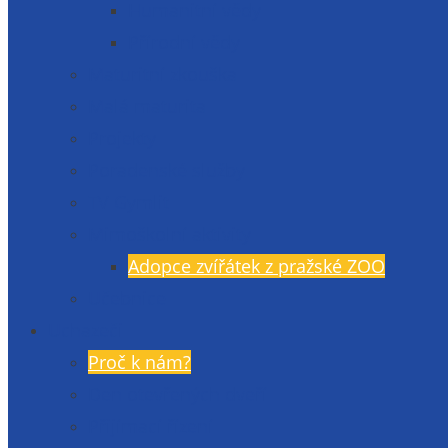
Humanitní vědy
Přírodní vědy
Maturitní zkouška
Malá maturita
Projekty
Poradenské služby
TV Gymlit
Mimoškolní aktivity
Adopce zvířátek z pražské ZOO
Učebnice
Uchazeči
Proč k nám?
Den otevřených dveří
Přijímací řízení