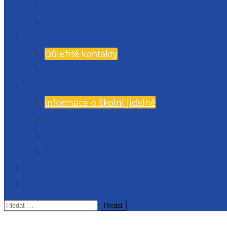
Přípravné kurzy
Zkoušky nanečisto
Kontakty
Důležité kontakty
Kudy k nám?
Školní jídelna
Informace o školní jídelně
Objednávky a odhlášení stravy
Jídelníček
Momentky ze ŠJ
Knihovna
Gymlit Ekotým
Vyhledávání