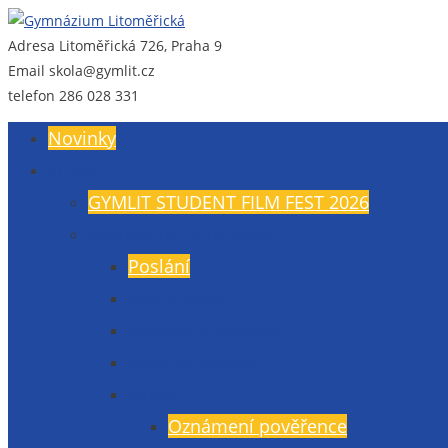
Adresa
Litoměřická 726, Praha 9
Gymnázium Litoměřická
Gymnázium, Praha 9, Litoměřická 726
Email
skola@gymlit.cz
telefon
286 028 331
Novinky
O nás
GYMLIT STUDENT FILM FEST 2026
Všeobecné informace
Poslání
Údaje školy
Budova a vybavení
Veřejné zakázky
GDPR
Oznámení pověřence