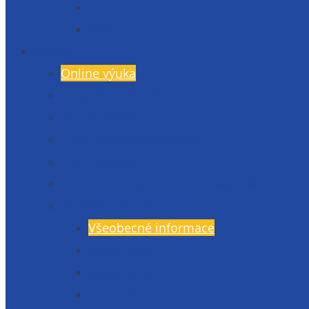
2020
2019
Studium
Online výuka
Bakaláři – přihlášení
Rozvrh hodin
E-learning (LMS Moodle)
Harmonogram
Sportovní, jazykové a poznávací akce
Koncepce studia
Všeobecné informace
Český jazyk
Matematika
Cizí jazyky