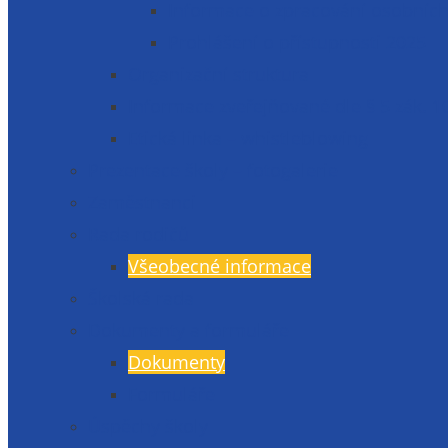
Informace o zpracování osobních
Prohlášení o přístupnosti 2025
Organizační struktura
Informace zveřejňované dle § 5 zák. 1
Etická linka – whistleblowing
Prezentace školy – fotogalerie
Zaměstnanci
Rada rodičů
Všeobecné informace
Školská rada
Dokumenty a formuláře
Dokumenty
Formuláře
Úspěchy školy