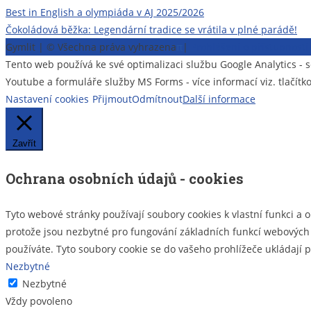
Navigace
Best in English a olympiáda v AJ 2025/2026
Čokoládová běžka: Legendární tradice se vrátila v plné parádě!
pro
Gymlit | © Všechna práva vyhrazena
π
|
Prohlášení o přístupnost
příspěvek
Tento web používá ke své optimalizaci službu Google Analytics 
Youtube a formuláře služby MS Forms - více informací viz. tlačítk
Nastavení cookies
Přijmout
Odmítnout
Další informace
Zavřít
Ochrana osobních údajů - cookies
Tyto webové stránky používají soubory cookies k vlastní funkci a 
protože jsou nezbytné pro fungování základních funkcí webových s
používáte. Tyto soubory cookie se do vašeho prohlížeče ukládají
Nezbytné
Nezbytné
Vždy povoleno