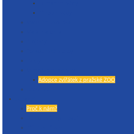
Humanitní vědy
Přírodní vědy
Maturitní zkouška
Malá maturita
Projekty
Poradenské služby
TV Gymlit
Mimoškolní aktivity
Adopce zvířátek z pražské ZOO
Učebnice
Uchazeči
Proč k nám?
Den otevřených dveří
Přijímací řízení