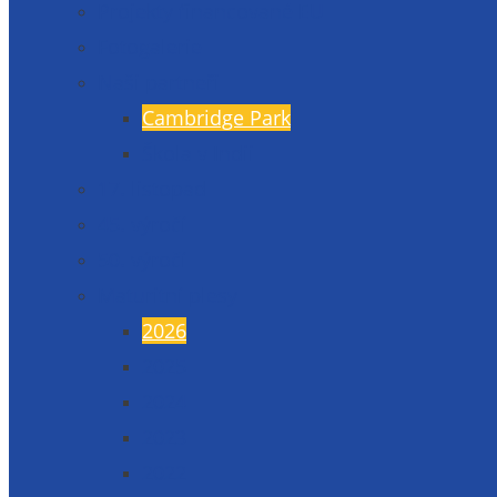
Projekty financované EU
Fotogalerie
Naši partneři
Cambridge Park
Škola v Indii
17. listopad
45. výročí
50. výročí
Maturitní plesy
2026
2025
2024
2023
2022