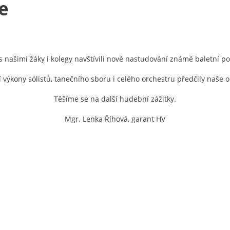
e
 s našimi žáky i kolegy navštívili nové nastudování známé baletní po
í výkony sólistů, tanečního sboru i celého orchestru předčily naše 
Těšíme se na další hudební zážitky.
Mgr. Lenka Říhová, garant HV