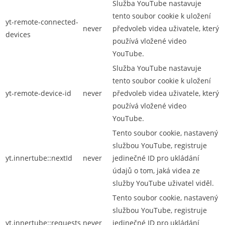
Služba YouTube nastavuje
tento soubor cookie k uložení
yt-remote-connected-
never
předvoleb videa uživatele, který
devices
používá vložené video
YouTube.
Služba YouTube nastavuje
tento soubor cookie k uložení
yt-remote-device-id
never
předvoleb videa uživatele, který
používá vložené video
YouTube.
Tento soubor cookie, nastavený
službou YouTube, registruje
yt.innertube::nextId
never
jedinečné ID pro ukládání
údajů o tom, jaká videa ze
služby YouTube uživatel viděl.
Tento soubor cookie, nastavený
službou YouTube, registruje
yt.innertube::requests
never
jedinečné ID pro ukládání