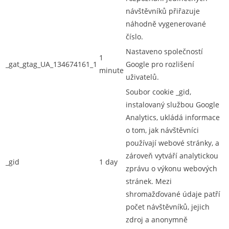
návštěvníků přiřazuje
náhodně vygenerované
číslo.
Nastaveno společností
1
_gat_gtag_UA_134674161_1
Google pro rozlišení
minute
uživatelů.
Soubor cookie _gid,
instalovaný službou Google
Analytics, ukládá informace
o tom, jak návštěvníci
používají webové stránky, a
zároveň vytváří analytickou
_gid
1 day
zprávu o výkonu webových
stránek. Mezi
shromažďované údaje patří
počet návštěvníků, jejich
zdroj a anonymně