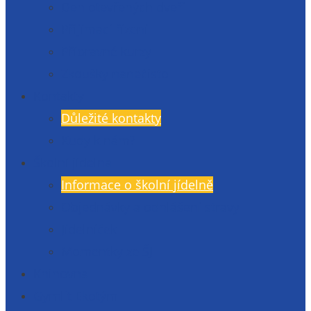
Den otevřených dveří
Přijímací řízení
Přípravné kurzy
Zkoušky nanečisto
Kontakty
Důležité kontakty
Kudy k nám?
Školní jídelna
Informace o školní jídelně
Objednávky a odhlášení stravy
Jídelníček
Momentky ze ŠJ
Knihovna
Gymlit Ekotým