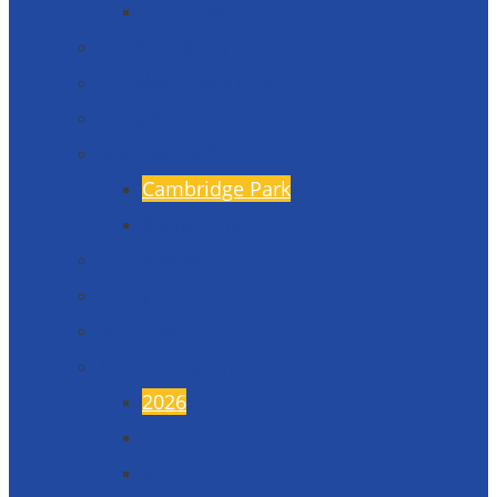
Formuláře
Úspěchy školy
Projekty financované EU
Fotogalerie
Naši partneři
Cambridge Park
Škola v Indii
17. listopad
45. výročí
50. výročí
Maturitní plesy
2026
2025
2024