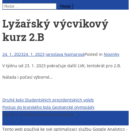
Vyhledávání
Lyžařský výcvikový
kurz 2.B
24. 1. 2023
24. 1. 2023
Jaroslava Najnarová
Posted in
Novinky
V týdnu od 23. 1. 2023 pokračuje další LVK, tentokrát pro 2.B.
Nálada i počasí výborné…
Navigace
Druhé kolo Studentských prezidentských voleb
Postup do krajského kola Geologické olympiády
pro
Gymlit | © Všechna práva vyhrazena
π
|
Prohlášení o
příspěvek
přístupnosti webu
Tento web používá ke své optimalizaci službu Google Analytics -