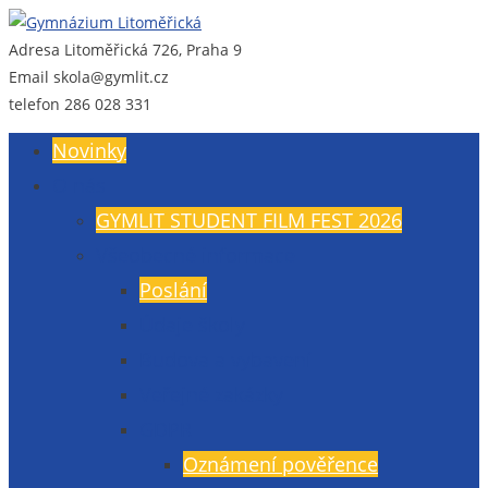
Adresa
Litoměřická 726, Praha 9
Gymnázium Litoměřická
Gymnázium, Praha 9, Litoměřická 726
Email
skola@gymlit.cz
telefon
286 028 331
Novinky
O nás
GYMLIT STUDENT FILM FEST 2026
Všeobecné informace
Poslání
Údaje školy
Budova a vybavení
Veřejné zakázky
GDPR
Oznámení pověřence