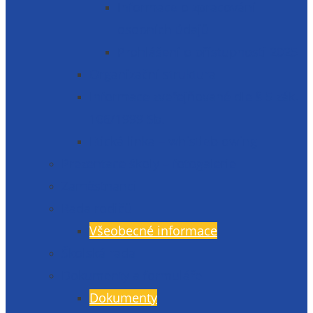
Informace o zpracování
osobních údajů
Prohlášení o přístupnosti 2025
Organizační struktura
Informace zveřejňované dle § 5 zák.
106/1999 Sb.
Etická linka – whistleblowing
Prezentace školy – fotogalerie
Zaměstnanci
Rada rodičů
Všeobecné informace
Školská rada
Dokumenty a formuláře
Dokumenty