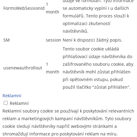
údaje ve formuláři. Tyto informace
1
FormsWebSessionId
se automaticky vyplní i u dalších
month
formulářů. Tento proces slouží k
optimalizaci zkušeností
návštěvníků.
SM
session
Není k dispozici žádný popis.
Tento soubor cookie ukládá
přihlašovací údaje návštěvníka do
1
zašifrovaného souboru cookie, aby
usenewauthrollout
month
návštěvník mohl zůstat přihlášen
při opětovném vstupu, pokud
použil tlačítko "zůstat přihlášen".
Reklamní
Reklamní
Reklamní soubory cookie se používají k poskytování relevantních
reklam a marketingových kampaní návštěvníkům. Tyto soubory
cookie sledují návštěvníky napříč webovými stránkami a
shromažďují informace pro poskytování reklam na míru.