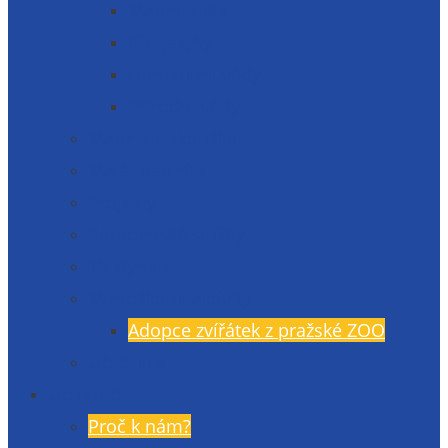
Matematika
Cizí jazyky
Humanitní vědy
Přírodní vědy
Maturitní zkouška
Malá maturita
Projekty
Poradenské služby
TV Gymlit
Mimoškolní aktivity
Adopce zvířátek z pražské ZOO
Učebnice
Uchazeči
Proč k nám?