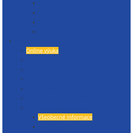
2023
2022
2020
2019
Studium
Online výuka
Bakaláři – přihlášení
Rozvrh hodin
E-learning (LMS Moodle)
Harmonogram
Sportovní, jazykové a poznávací akce
Koncepce studia
Všeobecné informace
Český jazyk