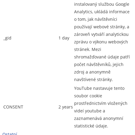
instalovaný službou Google
Analytics, ukládá informace
o tom, jak návštěvníci
používají webové stránky, a
zároveň vytváří analytickou
_gid
1 day
zprávu o výkonu webových
stránek. Mezi
shromažďované údaje patří
počet návštěvníků, jejich
zdroj a anonymně
navštívené stránky.
YouTube nastavuje tento
soubor cookie
prostřednictvím vložených
CONSENT
2 years
videí youtube a
zaznamenává anonymní
statistické údaje.
Ostatní