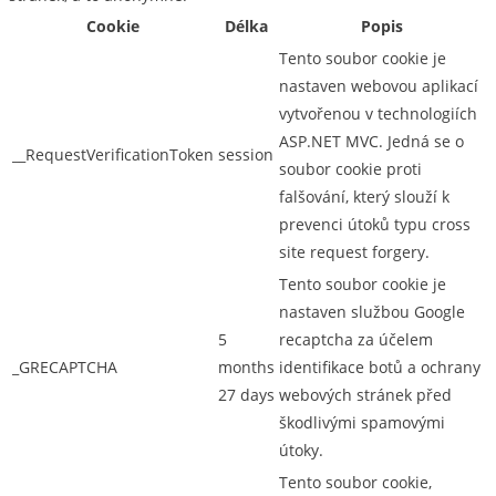
Cookie
Délka
Popis
Tento soubor cookie je
nastaven webovou aplikací
vytvořenou v technologiích
ASP.NET MVC. Jedná se o
__RequestVerificationToken
session
soubor cookie proti
falšování, který slouží k
prevenci útoků typu cross
site request forgery.
Tento soubor cookie je
nastaven službou Google
5
recaptcha za účelem
_GRECAPTCHA
months
identifikace botů a ochrany
27 days
webových stránek před
škodlivými spamovými
útoky.
Tento soubor cookie,