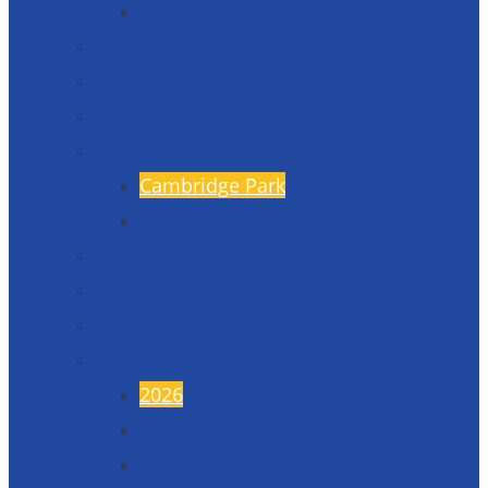
Formuláře
Úspěchy školy
Projekty financované EU
Fotogalerie
Naši partneři
Cambridge Park
Škola v Indii
17. listopad
45. výročí
50. výročí
Maturitní plesy
2026
2025
2024