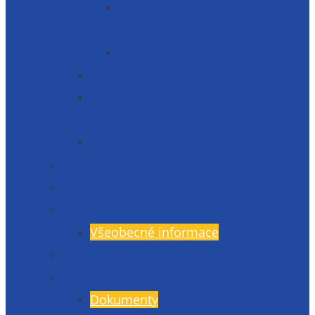
Informace o zpracování
osobních údajů
Prohlášení o přístupnosti 2025
Organizační struktura
Informace zveřejňované dle § 5 zák.
106/1999 Sb.
Etická linka – whistleblowing
Prezentace školy – fotogalerie
Zaměstnanci
Rada rodičů
Všeobecné informace
Školská rada
Dokumenty a formuláře
Dokumenty