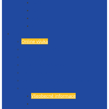
2023
2022
2020
2019
Studium
Online výuka
Bakaláři – přihlášení
Rozvrh hodin
E-learning (LMS Moodle)
Harmonogram
Sportovní, jazykové a poznávací akce
Koncepce studia
Všeobecné informace
Český jazyk