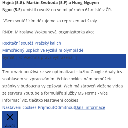
Hejná
(5.G)
,
M
artin Svoboda
(5.F)
a Hung Nguyen
Ngoc
(5.F
)
umístil rovněž na velmi pěkném
61.místě
v ČR.
Všem soutěžícím děkujeme za reprezentaci školy.
RNDr. Miroslava Wokounová, organizátorka akce
Navigace
Recitační soutěž Pražský kalich
Mimořádný úspěch ve Fyzikální olympiádě
pro
Gymlit | © Všechna práva vyhrazena
π
|
Prohlášení o
příspěvek
přístupnosti webu
Tento web používá ke své optimalizaci službu Google Analytics -
souhlasem se zpracováním těchto cookies nám pomůžete
stránky v budoucnu vylepšovat. Web má zároveň vložena videa
ze serveru Youtube a formuláře služby MS Forms - více
informací viz. tlačítko Nastavení cookies
Nastavení cookies
Přijmout
Odmítnout
Další informace
Zavřít