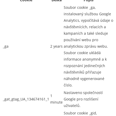
Soubor cookie _ga,
instalovaný službou Google
Analytics, vypočítává údaje o
návštěvnících, relacích a
kampaních a také sleduje
používání webu pro
_ga
2 years
analytickou zprávu webu.
Soubor cookie ukládá
informace anonymně a k
rozpoznání jedinečných
návštěvníků přiřazuje
náhodně vygenerované
číslo.
Nastaveno společností
1
_gat_gtag_UA_134674161_1
Google pro rozlišení
minute
uživatelů.
Soubor cookie _gid,