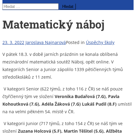
Vyhledávání
Matematický náboj
23. 3. 2022
Jaroslava Najnarová
Posted in
Úspěchy školy
V pátek
18
.
3
.
v době jarních prázdnin
se konala oblíbená
mezinárodní matematická soutěž Náboj,
opět
online. V
kategoriích Senior a Junior zápolilo 1
339
pětičlenných týmů
středoškoláků z 11 zemí.
V kategorii Senior (
622
týmů, z toho 1
16
z ČR)
se náš pouze
čtyřčlenný tým ve složení
Veronika Budařová
(7.G)
, Pavla
Kohoutková
(7.G)
, Adéla Žáková (7.G)
Lukáš Pudil (8.F)
umístil
na
na
velmi pěkném
54
. místě v ČR.
V kategorii Junior (
717
týmů, z toho 1
54
z ČR)
se
náš
tým ve
složení
Zuzana Holcová
(5.F)
, Martin Těšitel
(5.G)
, Alžběta