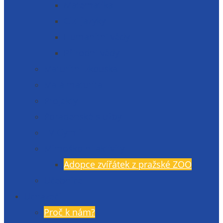
Matematika
Cizí jazyky
Humanitní vědy
Přírodní vědy
Maturitní zkouška
Malá maturita
Projekty
Poradenské služby
TV Gymlit
Mimoškolní aktivity
Adopce zvířátek z pražské ZOO
Učebnice
Uchazeči
Proč k nám?