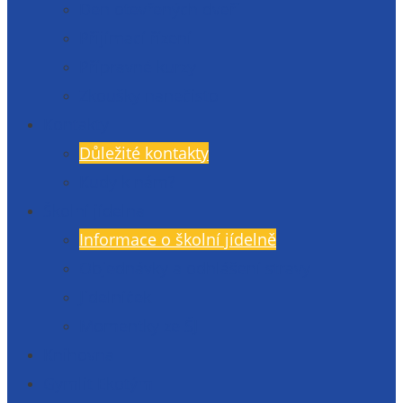
Den otevřených dveří
Přijímací řízení
Přípravné kurzy
Zkoušky nanečisto
Kontakty
Důležité kontakty
Kudy k nám?
Školní jídelna
Informace o školní jídelně
Objednávky a odhlášení stravy
Jídelníček
Momentky ze ŠJ
Knihovna
Gymlit Ekotým