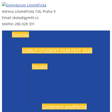
Adresa
Litoměřická 726, Praha 9
Gymnázium Litoměřická
Gymnázium, Praha 9, Litoměřická 726
Email
skola@gymlit.cz
telefon
286 028 331
Novinky
O nás
GYMLIT STUDENT FILM FEST 2026
Všeobecné informace
Poslání
Údaje školy
Budova a vybavení
Veřejné zakázky
GDPR
Oznámení pověřence