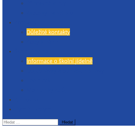
Přípravné kurzy
Zkoušky nanečisto
Kontakty
Důležité kontakty
Kudy k nám?
Školní jídelna
Informace o školní jídelně
Objednávky a odhlášení stravy
Jídelníček
Momentky ze ŠJ
Knihovna
Gymlit Ekotým
Vyhledávání