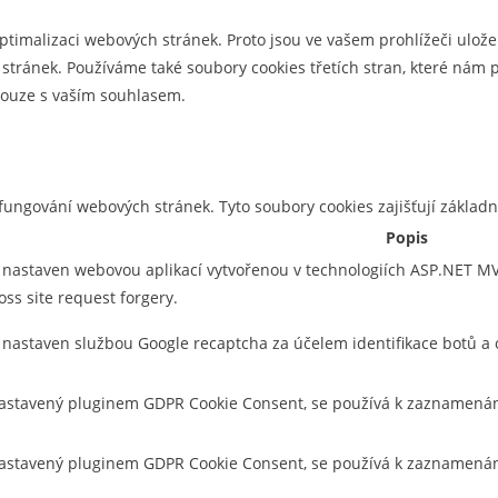
optimalizaci webových stránek. Proto jsou ve vašem prohlížeči uložen
tránek. Používáme také soubory cookies třetích stran, které nám p
 pouze s vaším souhlasem.
ungování webových stránek. Tyto soubory cookies zajišťují základ
Popis
 nastaven webovou aplikací vytvořenou v technologiích ASP.NET MVC.
oss site request forgery.
e nastaven službou Google recaptcha za účelem identifikace botů 
astavený pluginem GDPR Cookie Consent, se používá k zaznamenání s
nastavený pluginem GDPR Cookie Consent, se používá k zaznamenání 