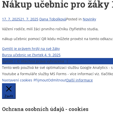
Nákup učebnic pro žáky 1
17. 7. 2025
21. 7. 2025
Dana Tobolková
Posted in
Novinky
Vážení rodiče, milí žáci prvního ročníku čtyřletého studia,
nákup učebnic pomocí QR kódu můžete provést na tomto odkazu
Navigace
Gymlit je právem hrdý na své žáky
Burza učebnic ve čtvrtek 4. 9. 2025
pro
Gymlit | © Všechna práva vyhrazena
π
|
Prohlášení o přístupnost
příspěvek
Tento web používá ke své optimalizaci službu Google Analytics 
Youtube a formuláře služby MS Forms - více informací viz. tlačítk
Nastavení cookies
Přijmout
Odmítnout
Další informace
Zavřít
Ochrana osobních údajů - cookies