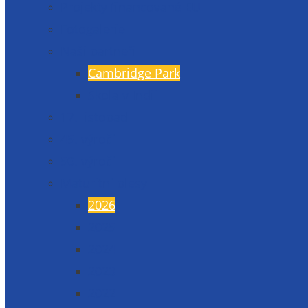
Projekty financované EU
Fotogalerie
Naši partneři
Cambridge Park
Škola v Indii
17. listopad
45. výročí
50. výročí
Maturitní plesy
2026
2025
2024
2023
2022