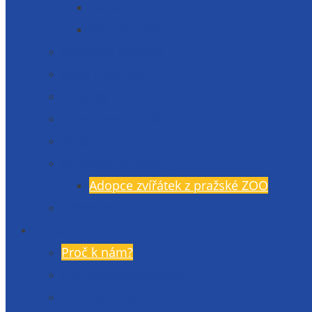
Humanitní vědy
Přírodní vědy
Maturitní zkouška
Malá maturita
Projekty
Poradenské služby
TV Gymlit
Mimoškolní aktivity
Adopce zvířátek z pražské ZOO
Učebnice
Uchazeči
Proč k nám?
Den otevřených dveří
Přijímací řízení