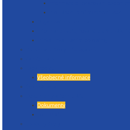
Informace o zpracování osobních
Prohlášení o přístupnosti 2025
Organizační struktura
Informace zveřejňované dle § 5 zák. 1
Etická linka – whistleblowing
Prezentace školy – fotogalerie
Zaměstnanci
Rada rodičů
Všeobecné informace
Školská rada
Dokumenty a formuláře
Dokumenty
Formuláře
Úspěchy školy