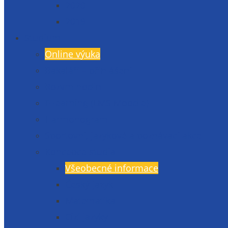
2020
2019
Studium
Online výuka
Bakaláři – přihlášení
Rozvrh hodin
E-learning (LMS Moodle)
Harmonogram
Sportovní, jazykové a poznávací akce
Koncepce studia
Všeobecné informace
Český jazyk
Matematika
Cizí jazyky