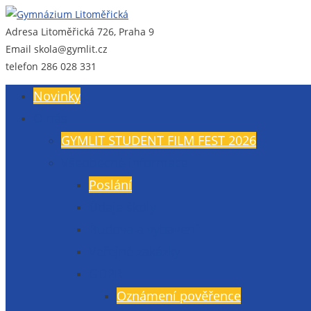
Adresa
Litoměřická 726, Praha 9
Gymnázium Litoměřická
Gymnázium, Praha 9, Litoměřická 726
Email
skola@gymlit.cz
telefon
286 028 331
Novinky
O nás
GYMLIT STUDENT FILM FEST 2026
Všeobecné informace
Poslání
Údaje školy
Budova a vybavení
Veřejné zakázky
GDPR
Oznámení pověřence