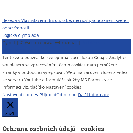
Navigace
Beseda s Vlastislavem Břízou: o bezpečnosti, současném světě i
odpovědnosti
pro
Logická olympiáda
příspěvek
Gymlit | © Všechna práva vyhrazena
π
|
Prohlášení o
přístupnosti webu
Tento web používá ke své optimalizaci službu Google Analytics -
souhlasem se zpracováním těchto cookies nám pomůžete
stránky v budoucnu vylepšovat. Web má zároveň vložena videa
ze serveru Youtube a formuláře služby MS Forms - více
informací viz. tlačítko Nastavení cookies
Nastavení cookies
Přijmout
Odmítnout
Další informace
Zavřít
Ochrana osobních údajů - cookies