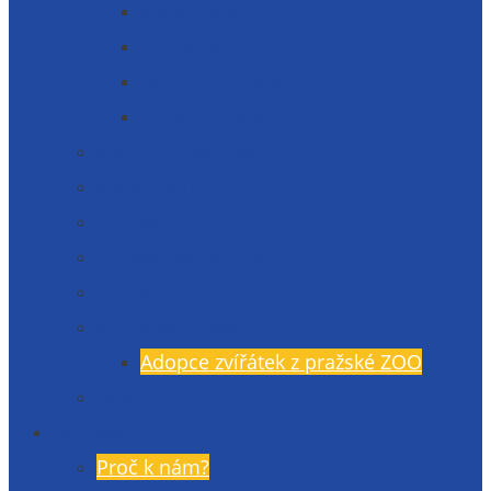
Matematika
Cizí jazyky
Humanitní vědy
Přírodní vědy
Maturitní zkouška
Malá maturita
Projekty
Poradenské služby
TV Gymlit
Mimoškolní aktivity
Adopce zvířátek z pražské ZOO
Učebnice
Uchazeči
Proč k nám?