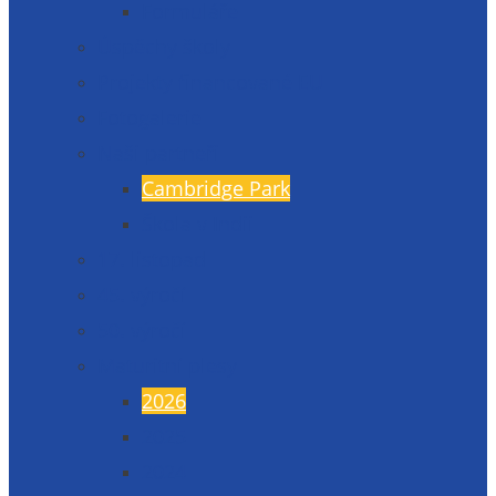
Formuláře
Úspěchy školy
Projekty financované EU
Fotogalerie
Naši partneři
Cambridge Park
Škola v Indii
17. listopad
45. výročí
50. výročí
Maturitní plesy
2026
2025
2024