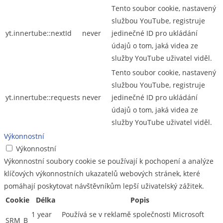
Tento soubor cookie, nastavený
službou YouTube, registruje
yt.innertube::nextId
never
jedinečné ID pro ukládání
údajů o tom, jaká videa ze
služby YouTube uživatel viděl.
Tento soubor cookie, nastavený
službou YouTube, registruje
yt.innertube::requests
never
jedinečné ID pro ukládání
údajů o tom, jaká videa ze
služby YouTube uživatel viděl.
Výkonnostní
Výkonnostní
Výkonnostní soubory cookie se používají k pochopení a analýze
klíčových výkonnostních ukazatelů webových stránek, které
pomáhají poskytovat návštěvníkům lepší uživatelský zážitek.
Cookie
Délka
Popis
1 year
Používá se v reklamě společnosti Microsoft
SRM_B