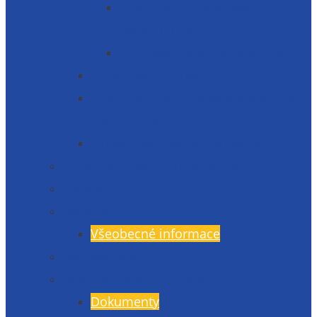
Informace o zpracování
osobních údajů
Prohlášení o přístupnosti 2025
Organizační struktura
Informace zveřejňované dle § 5 zák.
106/1999 Sb.
Etická linka – whistleblowing
Prezentace školy – fotogalerie
Zaměstnanci
Rada rodičů
Všeobecné informace
Školská rada
Dokumenty a formuláře
Dokumenty