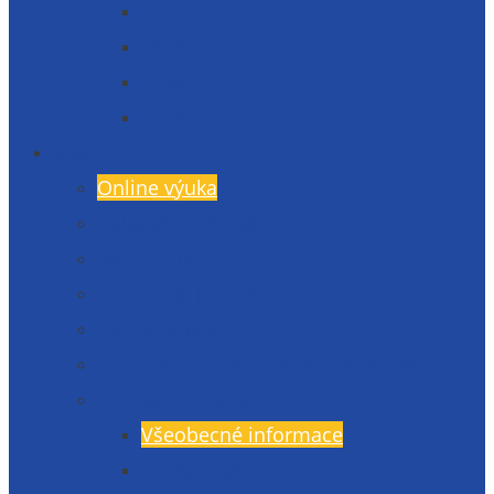
2023
2022
2020
2019
Studium
Online výuka
Bakaláři – přihlášení
Rozvrh hodin
E-learning (LMS Moodle)
Harmonogram
Sportovní, jazykové a poznávací akce
Koncepce studia
Všeobecné informace
Český jazyk