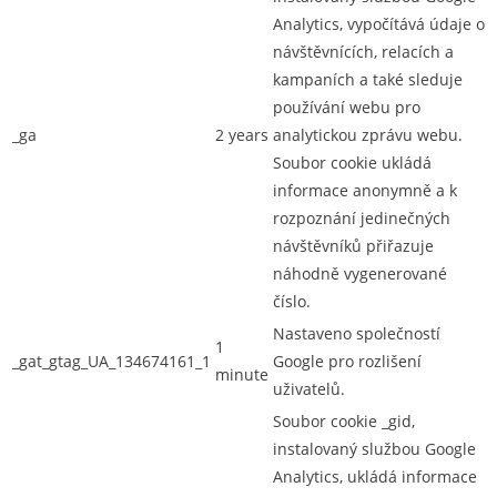
Analytics, vypočítává údaje o
návštěvnících, relacích a
kampaních a také sleduje
používání webu pro
_ga
2 years
analytickou zprávu webu.
Soubor cookie ukládá
informace anonymně a k
rozpoznání jedinečných
návštěvníků přiřazuje
náhodně vygenerované
číslo.
Nastaveno společností
1
_gat_gtag_UA_134674161_1
Google pro rozlišení
minute
uživatelů.
Soubor cookie _gid,
instalovaný službou Google
Analytics, ukládá informace