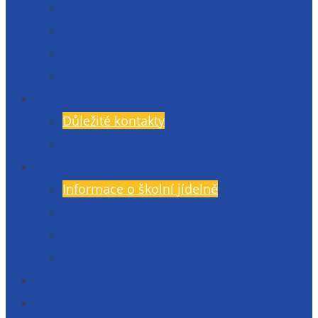
Den otevřených dveří
Přijímací řízení
Přípravné kurzy
Zkoušky nanečisto
Kontakty
Důležité kontakty
Kudy k nám?
Školní jídelna
Informace o školní jídelně
Objednávky a odhlášení stravy
Jídelníček
Momentky ze ŠJ
Knihovna
Gymlit Ekotým