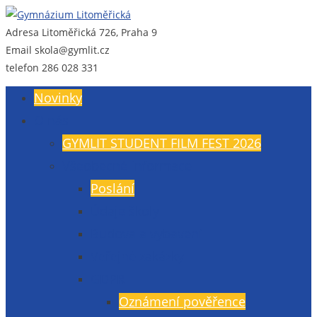
Adresa
Litoměřická 726, Praha 9
Gymnázium Litoměřická
Gymnázium, Praha 9, Litoměřická 726
Email
skola@gymlit.cz
telefon
286 028 331
Novinky
O nás
GYMLIT STUDENT FILM FEST 2026
Všeobecné informace
Poslání
Údaje školy
Budova a vybavení
Veřejné zakázky
GDPR
Oznámení pověřence