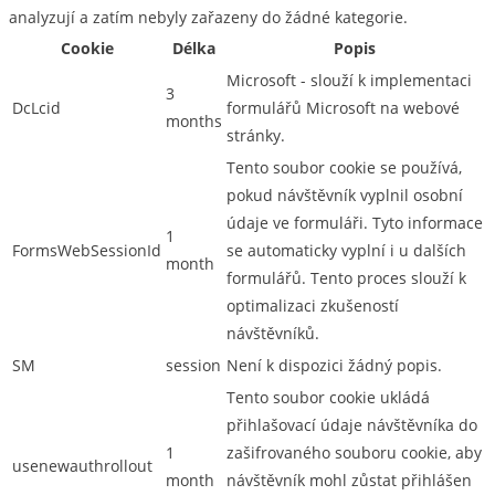
analyzují a zatím nebyly zařazeny do žádné kategorie.
Cookie
Délka
Popis
Microsoft - slouží k implementaci
3
DcLcid
formulářů Microsoft na webové
months
stránky.
Tento soubor cookie se používá,
pokud návštěvník vyplnil osobní
údaje ve formuláři. Tyto informace
1
FormsWebSessionId
se automaticky vyplní i u dalších
month
formulářů. Tento proces slouží k
optimalizaci zkušeností
návštěvníků.
SM
session
Není k dispozici žádný popis.
Tento soubor cookie ukládá
přihlašovací údaje návštěvníka do
1
zašifrovaného souboru cookie, aby
usenewauthrollout
month
návštěvník mohl zůstat přihlášen