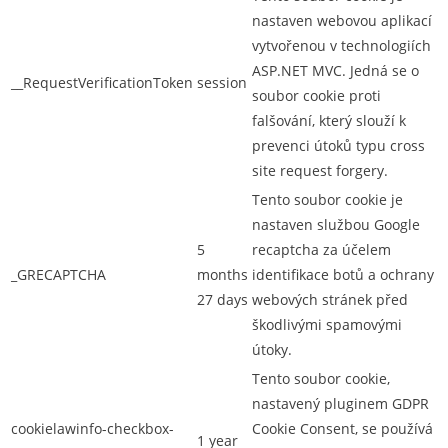
nastaven webovou aplikací
vytvořenou v technologiích
ASP.NET MVC. Jedná se o
__RequestVerificationToken
session
soubor cookie proti
falšování, který slouží k
prevenci útoků typu cross
site request forgery.
Tento soubor cookie je
nastaven službou Google
5
recaptcha za účelem
_GRECAPTCHA
months
identifikace botů a ochrany
27 days
webových stránek před
škodlivými spamovými
útoky.
Tento soubor cookie,
nastavený pluginem GDPR
cookielawinfo-checkbox-
Cookie Consent, se používá
1 year