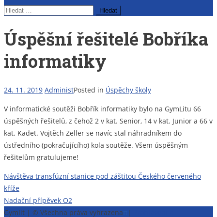
Vyhledávání
Úspěšní řešitelé Bobříka
informatiky
24. 11. 2019
Administ
Posted in
Úspěchy školy
V informatické soutěži Bobřík informatiky bylo na GymLitu 66
úspěšných řešitelů, z čehož 2 v kat. Senior, 14 v kat. Junior a 66 v
kat. Kadet. Vojtěch Zeller se navíc stal náhradníkem do
ústředního (pokračujícího) kola soutěže. Všem úspěšným
řešitelům gratulujeme!
Navigace
Návštěva transfúzní stanice pod záštitou Českého červeného
kříže
pro
Nadační přípěvek O2
příspěvek
Gymlit | © Všechna práva vyhrazena
π
|
Prohlášení o