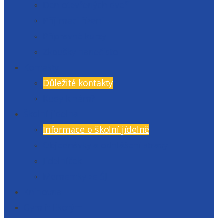
Den otevřených dveří
Přijímací řízení
Přípravné kurzy
Zkoušky nanečisto
Kontakty
Důležité kontakty
Kudy k nám?
Školní jídelna
Informace o školní jídelně
Objednávky a odhlášení stravy
Jídelníček
Momentky ze ŠJ
Knihovna
Gymlit Ekotým