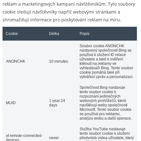
reklam a marketingových kampaní návštěvníkům. Tyto soubory
cookie sledují návštěvníky napříč webovými stránkami a
shromažďují informace pro poskytování reklam na míru.
Cookie
Délka
Popis
Soubor cookie ANONCHK
nastavený společností Bing se
používá k uložení ID relace
uživatele a také k ověření
ANONCHK
10 minutes
kliknutí na reklamy ve
vyhledávači Bing. Tento soubor
cookie pomáhá také při
vytváření zpráv a personalizaci.
Společnost Bing nastavuje
tento soubor cookie k
rozpoznání jedinečných
1 year 24
webových prohlížečů, které
MUID
days
navštěvují weby společnosti
Microsoft. Tento soubor cookie
se používá pro reklamu,
analýzu webu a další operace.
Služba YouTube nastavuje
tento soubor cookie k uložení
yt-remote-connected-
never
předvoleb videa uživatele, který
devices