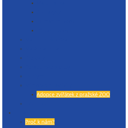
Matematika
Cizí jazyky
Humanitní vědy
Přírodní vědy
Maturitní zkouška
Malá maturita
Projekty
Poradenské služby
TV Gymlit
Mimoškolní aktivity
Adopce zvířátek z pražské ZOO
Učebnice
Uchazeči
Proč k nám?