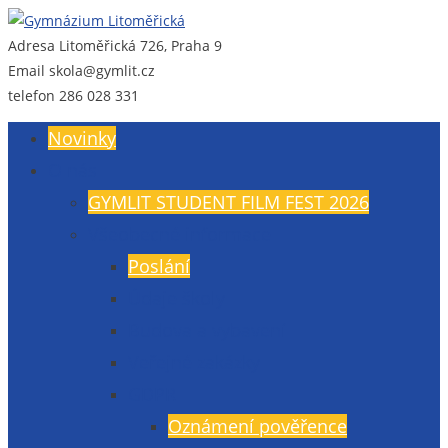
Adresa
Litoměřická 726, Praha 9
Gymnázium Litoměřická
Gymnázium, Praha 9, Litoměřická 726
Email
skola@gymlit.cz
telefon
286 028 331
Novinky
O nás
GYMLIT STUDENT FILM FEST 2026
Všeobecné informace
Poslání
Údaje školy
Budova a vybavení
Veřejné zakázky
GDPR
Oznámení pověřence