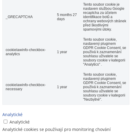
Tento soubor cookie je
nastaven službou Google
recaptcha za účelem
5 months 27
_GRECAPTCHA
identifikace botů a
days
ochrany webových stránek
před škodlivými
spamovými útoky.
Tento soubor cookie,
nastavený pluginem
GDPR Cookie Consent, se
cookielawinfo-checkbox-
1 year
používá k zaznamenání
analytics
souhlasu uživatele se
soubory cookie v kategorii
"Analytics" .
Tento soubor cookie,
nastavený pluginem
GDPR Cookie Consent, se
cookielawinfo-checkbox-
1 year
používá k zaznamenání
necessary
souhlasu uživatele se
soubory cookie v kategorii
"Nezbytné".
Analytické
Analytické
Analytické cookies se používají pro monitoring chování