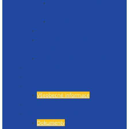
Informace o zpracování
osobních údajů
Prohlášení o přístupnosti 2025
Organizační struktura
Informace zveřejňované dle § 5 zák.
106/1999 Sb.
Etická linka – whistleblowing
Prezentace školy – fotogalerie
Zaměstnanci
Rada rodičů
Všeobecné informace
Školská rada
Dokumenty a formuláře
Dokumenty