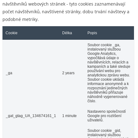
návštěvníků webových stránek - tyto cookies zaznamenávají
počet návštěvníků, navštívené stránky, dobu trvání návštevy a
podobné metriky.
Cookie
Délka
Popis
Soubor cookie _ga,
instalovaný službou
Google Analytics,
vypočítává údaje o
návštěvnících, relacích a
kampaních a také sleduje
používání webu pro
_ga
2 years
analytickou zprávu webu.
Soubor cookie ukládá
informace anonymně a k
rozpoznání jedinečných
návštěvníků přiřazuje
náhodně vygenerované
číslo.
Nastaveno společností
_gat_gtag_UA_134674161_1
1 minute
Google pro rozlišení
uživatelů.
Soubor cookie _gid,
instalovaný službou