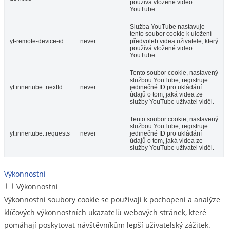
používá vložené video
YouTube.
Služba YouTube nastavuje
tento soubor cookie k uložení
yt-remote-device-id
never
předvoleb videa uživatele, který
používá vložené video
YouTube.
Tento soubor cookie, nastavený
službou YouTube, registruje
yt.innertube::nextId
never
jedinečné ID pro ukládání
údajů o tom, jaká videa ze
služby YouTube uživatel viděl.
Tento soubor cookie, nastavený
službou YouTube, registruje
yt.innertube::requests
never
jedinečné ID pro ukládání
údajů o tom, jaká videa ze
služby YouTube uživatel viděl.
Výkonnostní
Výkonnostní
Výkonnostní soubory cookie se používají k pochopení a analýze
klíčových výkonnostních ukazatelů webových stránek, které
pomáhají poskytovat návštěvníkům lepší uživatelský zážitek.