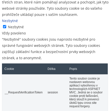
třetích stran, které nám pomáhají analyzovat a pochopit, jak tyto
webové stránky používáte. Tyto soubory cookie se do vašeho
prohlížeče ukládají pouze s vaším souhlasem.
Nezbytné
Nezbytné
Vždy povoleno
"Nezbytné" soubory cookies jsou naprosto nezbytné pro
správné fungování webových stránek. Tyto soubory cookies
zajišťují základní funkce a bezpečnostní prvky webových
stránek, a to anonymně.
Cookie
Délka
Popis
Tento soubor cookie je
nastaven webovou
aplikací vytvořenou v
technologiích ASP.NET
__RequestVerificationToken
session
MVC. Jedná se o soubor
cookie proti falšování,
který slouží k prevenci
útoků typu cross site
request forgery.