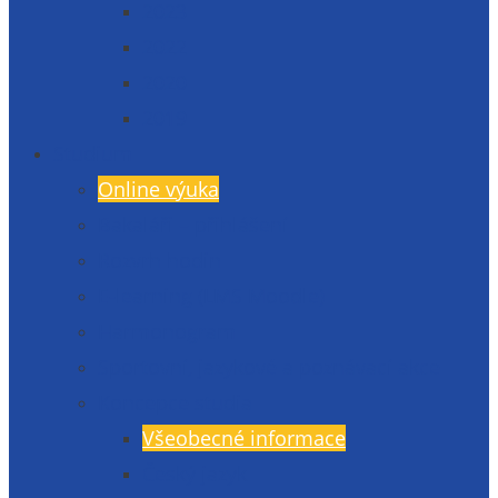
2023
2022
2020
2019
Studium
Online výuka
Bakaláři – přihlášení
Rozvrh hodin
E-learning (LMS Moodle)
Harmonogram
Sportovní, jazykové a poznávací akce
Koncepce studia
Všeobecné informace
Český jazyk