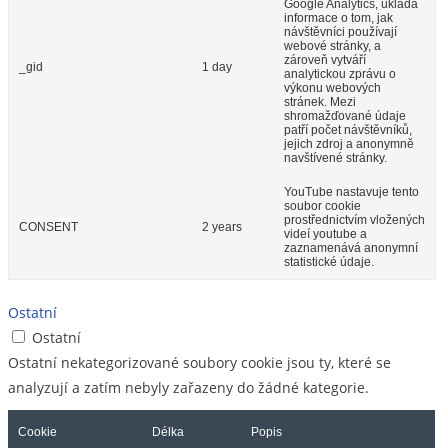
Google Analytics, ukládá
informace o tom, jak
návštěvníci používají
webové stránky, a
zároveň vytváří
_gid
1 day
analytickou zprávu o
výkonu webových
stránek. Mezi
shromažďované údaje
patří počet návštěvníků,
jejich zdroj a anonymně
navštívené stránky.
YouTube nastavuje tento
soubor cookie
prostřednictvím vložených
CONSENT
2 years
videí youtube a
zaznamenává anonymní
statistické údaje.
Ostatní
Ostatní
Ostatní nekategorizované soubory cookie jsou ty, které se
analyzují a zatím nebyly zařazeny do žádné kategorie.
Cookie
Délka
Popis