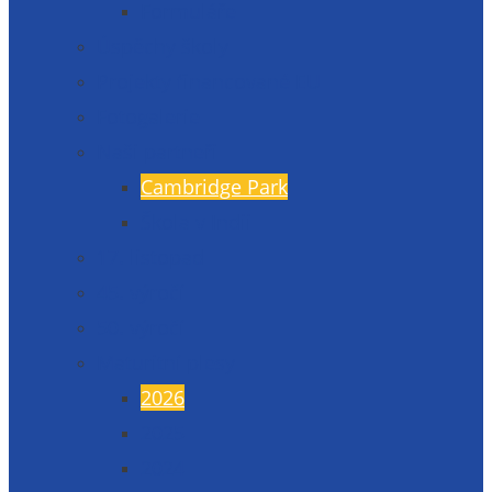
Formuláře
Úspěchy školy
Projekty financované EU
Fotogalerie
Naši partneři
Cambridge Park
Škola v Indii
17. listopad
45. výročí
50. výročí
Maturitní plesy
2026
2025
2024