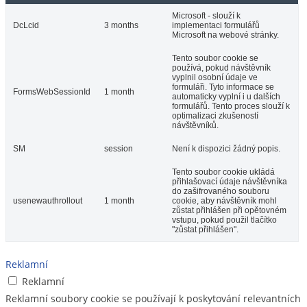
Microsoft - slouží k
DcLcid
3 months
implementaci formulářů
Microsoft na webové stránky.
Tento soubor cookie se
používá, pokud návštěvník
vyplnil osobní údaje ve
formuláři. Tyto informace se
FormsWebSessionId
1 month
automaticky vyplní i u dalších
formulářů. Tento proces slouží k
optimalizaci zkušeností
návštěvníků.
SM
session
Není k dispozici žádný popis.
Tento soubor cookie ukládá
přihlašovací údaje návštěvníka
do zašifrovaného souboru
usenewauthrollout
1 month
cookie, aby návštěvník mohl
zůstat přihlášen při opětovném
vstupu, pokud použil tlačítko
"zůstat přihlášen".
Reklamní
Reklamní
Reklamní soubory cookie se používají k poskytování relevantních