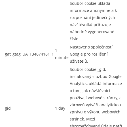
Soubor cookie ukládá
informace anonymně a k
rozpoznání jedinečných
návštěvníků přiřazuje
náhodně vygenerované
číslo.
Nastaveno společností
1
_gat_gtag_UA_134674161_1
Google pro rozlišení
minute
uživatelů.
Soubor cookie _gid,
instalovaný službou Google
Analytics, ukládá informace
o tom, jak návštěvníci
používají webové stránky, a
zároveň vytváří analytickou
_gid
1 day
zprávu o výkonu webových
stránek. Mezi
shromažďované údaje patří