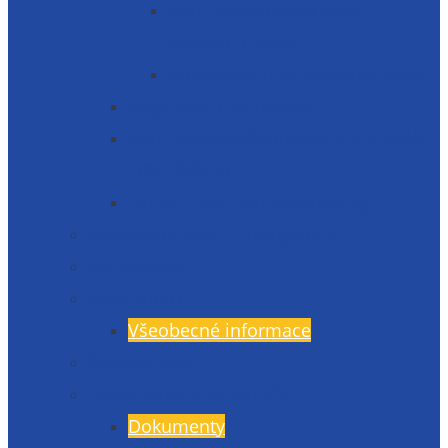
Informace o zpracování
osobních údajů
Prohlášení o přístupnosti 2025
Organizační struktura
Informace zveřejňované dle § 5 zák.
106/1999 Sb.
Etická linka – whistleblowing
Prezentace školy – fotogalerie
Zaměstnanci
Rada rodičů
Všeobecné informace
Školská rada
Dokumenty a formuláře
Dokumenty