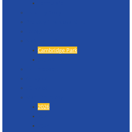
Formuláře
Úspěchy školy
Projekty financované EU
Fotogalerie
Naši partneři
Cambridge Park
Škola v Indii
17. listopad
45. výročí
50. výročí
Maturitní plesy
2026
2025
2024