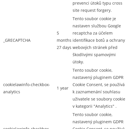
prevenci útoků typu cross
site request forgery.
Tento soubor cookie je
nastaven službou Google
5
recaptcha za účelem
_GRECAPTCHA
months
identifikace botů a ochrany
27 days
webových stránek před
škodlivými spamovými
útoky.
Tento soubor cookie,
nastavený pluginem GDPR
cookielawinfo-checkbox-
Cookie Consent, se používá
1 year
analytics
k zaznamenání souhlasu
uživatele se soubory cookie
v kategorii "Analytics" .
Tento soubor cookie,
nastavený pluginem GDPR
cookielawinfo-checkbox-
Cookie Consent, se používá