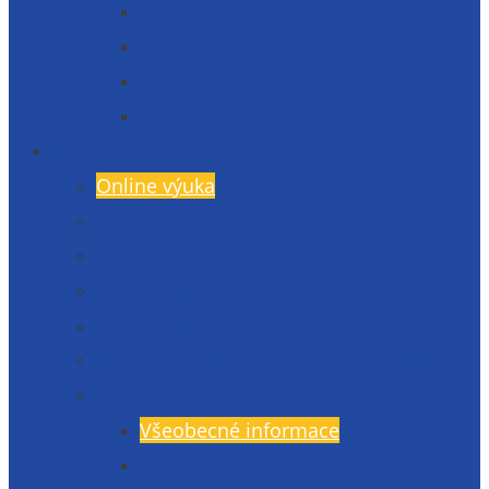
2023
2022
2020
2019
Studium
Online výuka
Bakaláři – přihlášení
Rozvrh hodin
E-learning (LMS Moodle)
Harmonogram
Sportovní, jazykové a poznávací akce
Koncepce studia
Všeobecné informace
Český jazyk