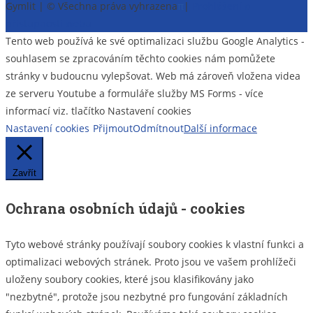
pro
Gymlit | © Všechna práva vyhrazena
π
|
Prohlášení o
příspěvek
přístupnosti webu
Tento web používá ke své optimalizaci službu Google Analytics -
souhlasem se zpracováním těchto cookies nám pomůžete
stránky v budoucnu vylepšovat. Web má zároveň vložena videa
ze serveru Youtube a formuláře služby MS Forms - více
informací viz. tlačítko Nastavení cookies
Nastavení cookies
Přijmout
Odmítnout
Další informace
Zavřít
Ochrana osobních údajů - cookies
Tyto webové stránky používají soubory cookies k vlastní funkci a
optimalizaci webových stránek. Proto jsou ve vašem prohlížeči
uloženy soubory cookies, které jsou klasifikovány jako
"nezbytné", protože jsou nezbytné pro fungování základních