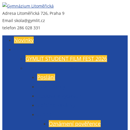
Adresa
Litoměřická 726, Praha 9
Gymnázium Litoměřická
Gymnázium, Praha 9, Litoměřická 726
Email
skola@gymlit.cz
telefon
286 028 331
Novinky
O nás
GYMLIT STUDENT FILM FEST 2026
Všeobecné informace
Poslání
Údaje školy
Budova a vybavení
Veřejné zakázky
GDPR
Oznámení pověřence