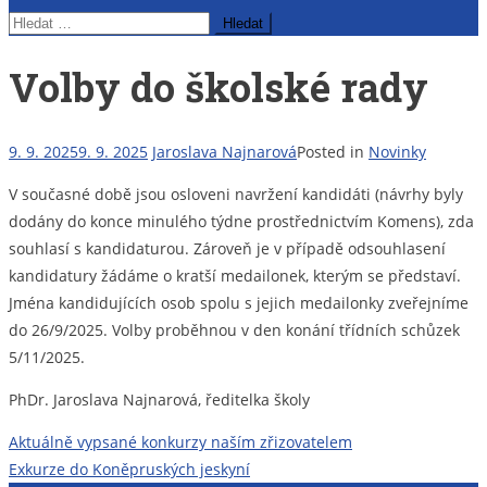
Vyhledávání
Volby do školské rady
9. 9. 2025
9. 9. 2025
Jaroslava Najnarová
Posted in
Novinky
V současné době jsou osloveni navržení kandidáti (návrhy byly
dodány do konce minulého týdne prostřednictvím Komens), zda
souhlasí s kandidaturou. Zároveň je v případě odsouhlasení
kandidatury žádáme o kratší medailonek, kterým se představí.
Jména kandidujících osob spolu s jejich medailonky zveřejníme
do 26/9/2025. Volby proběhnou v den konání třídních schůzek
5/11/2025.
PhDr. Jaroslava Najnarová, ředitelka školy
Navigace
Aktuálně vypsané konkurzy naším zřizovatelem
Exkurze do Koněpruských jeskyní