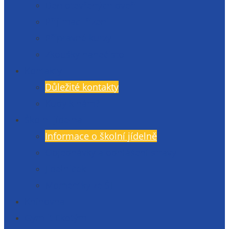
Den otevřených dveří
Přijímací řízení
Přípravné kurzy
Zkoušky nanečisto
Kontakty
Důležité kontakty
Kudy k nám?
Školní jídelna
Informace o školní jídelně
Objednávky a odhlášení stravy
Jídelníček
Momentky ze ŠJ
Knihovna
Gymlit Ekotým