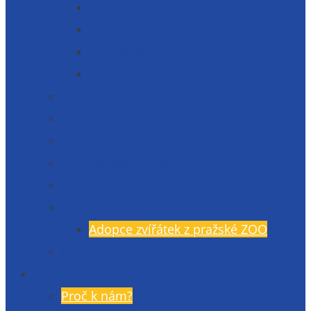
Matematika
Cizí jazyky
Humanitní vědy
Přírodní vědy
Maturitní zkouška
Malá maturita
Projekty
Poradenské služby
TV Gymlit
Mimoškolní aktivity
Adopce zvířátek z pražské ZOO
Učebnice
Uchazeči
Proč k nám?