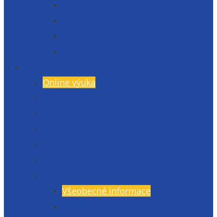
2023
2022
2020
2019
Studium
Online výuka
Bakaláři – přihlášení
Rozvrh hodin
E-learning (LMS Moodle)
Harmonogram
Sportovní, jazykové a poznávací akce
Koncepce studia
Všeobecné informace
Český jazyk