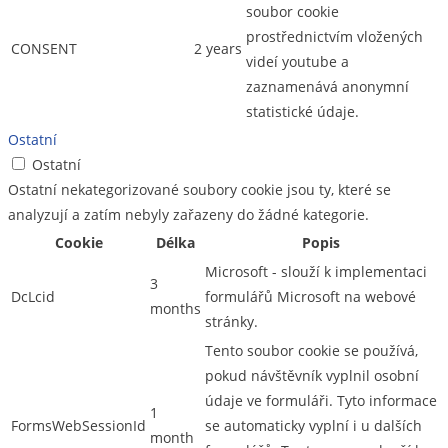
soubor cookie
prostřednictvím vložených
CONSENT
2 years
videí youtube a
zaznamenává anonymní
statistické údaje.
Ostatní
Ostatní
Ostatní nekategorizované soubory cookie jsou ty, které se
analyzují a zatím nebyly zařazeny do žádné kategorie.
Cookie
Délka
Popis
Microsoft - slouží k implementaci
3
DcLcid
formulářů Microsoft na webové
months
stránky.
Tento soubor cookie se používá,
pokud návštěvník vyplnil osobní
údaje ve formuláři. Tyto informace
1
FormsWebSessionId
se automaticky vyplní i u dalších
month