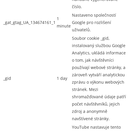
číslo.
Nastaveno společností
1
_gat_gtag_UA_134674161_1
Google pro rozlišení
minute
uživatelů.
Soubor cookie _gid,
instalovaný službou Google
Analytics, ukládá informace
o tom, jak návštěvníci
používají webové stránky, a
zároveň vytváří analytickou
_gid
1 day
zprávu o výkonu webových
stránek. Mezi
shromažďované údaje patří
počet návštěvníků, jejich
zdroj a anonymně
navštívené stránky.
YouTube nastavuje tento