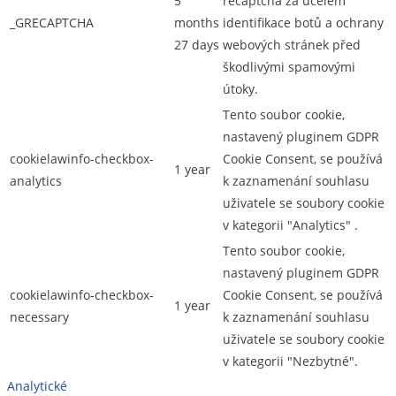
5
recaptcha za účelem
_GRECAPTCHA
months
identifikace botů a ochrany
27 days
webových stránek před
škodlivými spamovými
útoky.
Tento soubor cookie,
nastavený pluginem GDPR
cookielawinfo-checkbox-
Cookie Consent, se používá
1 year
analytics
k zaznamenání souhlasu
uživatele se soubory cookie
v kategorii "Analytics" .
Tento soubor cookie,
nastavený pluginem GDPR
cookielawinfo-checkbox-
Cookie Consent, se používá
1 year
necessary
k zaznamenání souhlasu
uživatele se soubory cookie
v kategorii "Nezbytné".
Analytické