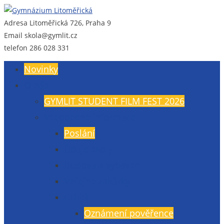
Adresa
Litoměřická 726, Praha 9
Gymnázium Litoměřická
Gymnázium, Praha 9, Litoměřická 726
Email
skola@gymlit.cz
telefon
286 028 331
Novinky
O nás
GYMLIT STUDENT FILM FEST 2026
Všeobecné informace
Poslání
Údaje školy
Budova a vybavení
Veřejné zakázky
GDPR
Oznámení pověřence