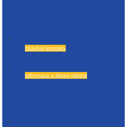
Den otevřených dveří
Přijímací řízení
Přípravné kurzy
Zkoušky nanečisto
Kontakty
Důležité kontakty
Kudy k nám?
Školní jídelna
Informace o školní jídelně
Objednávky a odhlášení stravy
Jídelníček
Momentky ze ŠJ
Knihovna
Gymlit Ekotým