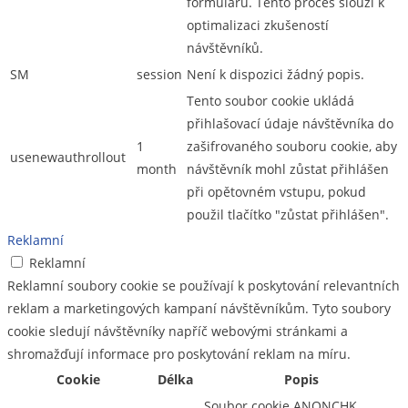
formulářů. Tento proces slouží k
optimalizaci zkušeností
návštěvníků.
SM
session
Není k dispozici žádný popis.
Tento soubor cookie ukládá
přihlašovací údaje návštěvníka do
1
zašifrovaného souboru cookie, aby
usenewauthrollout
month
návštěvník mohl zůstat přihlášen
při opětovném vstupu, pokud
použil tlačítko "zůstat přihlášen".
Reklamní
Reklamní
Reklamní soubory cookie se používají k poskytování relevantních
reklam a marketingových kampaní návštěvníkům. Tyto soubory
cookie sledují návštěvníky napříč webovými stránkami a
shromažďují informace pro poskytování reklam na míru.
Cookie
Délka
Popis
Soubor cookie ANONCHK