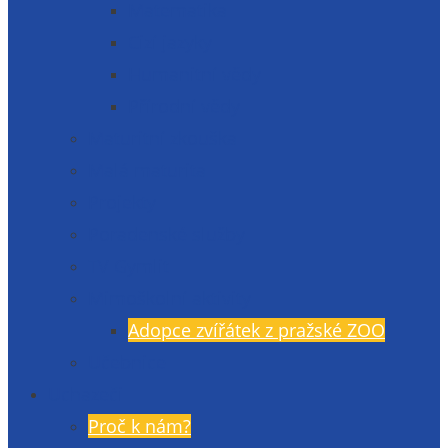
Matematika
Cizí jazyky
Humanitní vědy
Přírodní vědy
Maturitní zkouška
Malá maturita
Projekty
Poradenské služby
TV Gymlit
Mimoškolní aktivity
Adopce zvířátek z pražské ZOO
Učebnice
Uchazeči
Proč k nám?