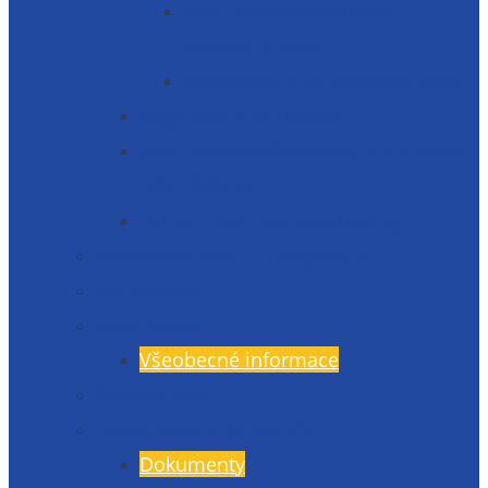
Informace o zpracování
osobních údajů
Prohlášení o přístupnosti 2025
Organizační struktura
Informace zveřejňované dle § 5 zák.
106/1999 Sb.
Etická linka – whistleblowing
Prezentace školy – fotogalerie
Zaměstnanci
Rada rodičů
Všeobecné informace
Školská rada
Dokumenty a formuláře
Dokumenty