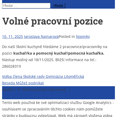
Vyhledávání
Volné pracovní pozice
10. 11. 2025
Jaroslava Najnarová
Posted in
Novinky
Do naší školní kuchyně hledáme 2 pracovnice/pracovníky na
pozici
kuchař/ka a pomocný kuchař/pomocná kuchařka.
Nástup možný od 18/11/2025. Bližší informace na tel.:
286028319
Navigace
Volba člena školské rady Gymnázia Litoměřická
Beseda Můžeš podnikat
pro
Gymlit | © Všechna práva vyhrazena
π
|
Prohlášení o
příspěvek
přístupnosti webu
Tento web používá ke své optimalizaci službu Google Analytics -
souhlasem se zpracováním těchto cookies nám pomůžete
stránky v budoucnu vylepšovat. Web má zároveň vložena videa