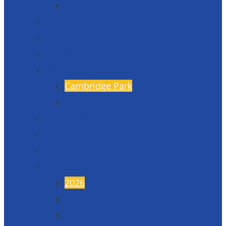
Formuláře
Úspěchy školy
Projekty financované EU
Fotogalerie
Naši partneři
Cambridge Park
Škola v Indii
17. listopad
45. výročí
50. výročí
Maturitní plesy
2026
2025
2024