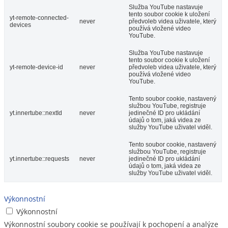
Služba YouTube nastavuje
tento soubor cookie k uložení
yt-remote-connected-
never
předvoleb videa uživatele, který
devices
používá vložené video
YouTube.
Služba YouTube nastavuje
tento soubor cookie k uložení
yt-remote-device-id
never
předvoleb videa uživatele, který
používá vložené video
YouTube.
Tento soubor cookie, nastavený
službou YouTube, registruje
yt.innertube::nextId
never
jedinečné ID pro ukládání
údajů o tom, jaká videa ze
služby YouTube uživatel viděl.
Tento soubor cookie, nastavený
službou YouTube, registruje
yt.innertube::requests
never
jedinečné ID pro ukládání
údajů o tom, jaká videa ze
služby YouTube uživatel viděl.
Výkonnostní
Výkonnostní
Výkonnostní soubory cookie se používají k pochopení a analýze