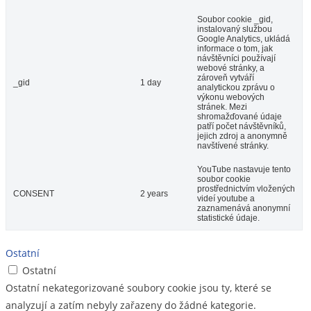
Soubor cookie _gid,
instalovaný službou
Google Analytics, ukládá
informace o tom, jak
návštěvníci používají
webové stránky, a
zároveň vytváří
_gid
1 day
analytickou zprávu o
výkonu webových
stránek. Mezi
shromažďované údaje
patří počet návštěvníků,
jejich zdroj a anonymně
navštívené stránky.
YouTube nastavuje tento
soubor cookie
prostřednictvím vložených
CONSENT
2 years
videí youtube a
zaznamenává anonymní
statistické údaje.
Ostatní
Ostatní
Ostatní nekategorizované soubory cookie jsou ty, které se
analyzují a zatím nebyly zařazeny do žádné kategorie.