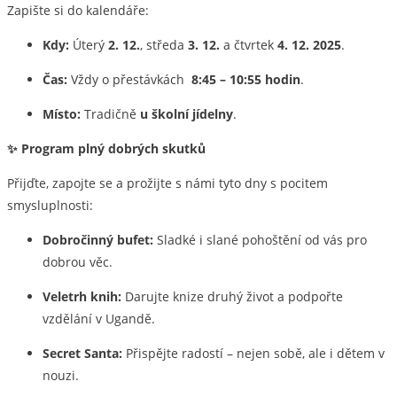
Zapište si do kalendáře:
Kdy:
Úterý
2. 12.
, středa
3. 12.
a čtvrtek
4. 12. 2025
.
Čas:
Vždy o přestávkách
8:45 – 10:55 hodin
.
Místo:
Tradičně
u školní jídelny
.
✨ Program plný dobrých skutků
Přijďte, zapojte se a prožijte s námi tyto dny s pocitem
smysluplnosti:
Dobročinný bufet:
Sladké i slané pohoštění od vás pro
dobrou věc.
Veletrh knih:
Darujte knize druhý život a podpořte
vzdělání v Ugandě.
Secret Santa:
Přispějte radostí – nejen sobě, ale i dětem v
nouzi.