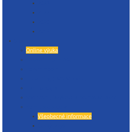
2023
2022
2020
2019
Studium
Online výuka
Bakaláři – přihlášení
Rozvrh hodin
E-learning (LMS Moodle)
Harmonogram
Sportovní, jazykové a poznávací akce
Koncepce studia
Všeobecné informace
Český jazyk