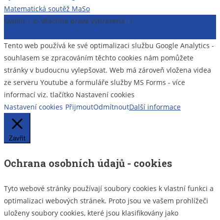
Matematická soutěž MaSo
pro
Gymlit | © Všechna práva vyhrazena
π
|
Prohlášení o
příspěvek
přístupnosti webu
Tento web používá ke své optimalizaci službu Google Analytics -
souhlasem se zpracováním těchto cookies nám pomůžete
stránky v budoucnu vylepšovat. Web má zároveň vložena videa
ze serveru Youtube a formuláře služby MS Forms - více
informací viz. tlačítko Nastavení cookies
Nastavení cookies
Přijmout
Odmítnout
Další informace
Zavřít
Ochrana osobních údajů - cookies
Tyto webové stránky používají soubory cookies k vlastní funkci a
optimalizaci webových stránek. Proto jsou ve vašem prohlížeči
uloženy soubory cookies, které jsou klasifikovány jako