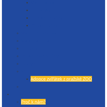
Matematika
Cizí jazyky
Humanitní vědy
Přírodní vědy
Maturitní zkouška
Malá maturita
Projekty
Poradenské služby
TV Gymlit
Mimoškolní aktivity
Adopce zvířátek z pražské ZOO
Učebnice
Uchazeči
Proč k nám?