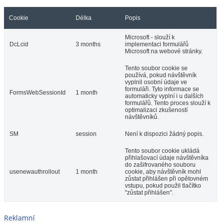
Cookie
Délka
Popis
Microsoft - slouží k
DcLcid
3 months
implementaci formulářů
Microsoft na webové stránky.
Tento soubor cookie se
používá, pokud návštěvník
vyplnil osobní údaje ve
formuláři. Tyto informace se
FormsWebSessionId
1 month
automaticky vyplní i u dalších
formulářů. Tento proces slouží k
optimalizaci zkušeností
návštěvníků.
SM
session
Není k dispozici žádný popis.
Tento soubor cookie ukládá
přihlašovací údaje návštěvníka
do zašifrovaného souboru
usenewauthrollout
1 month
cookie, aby návštěvník mohl
zůstat přihlášen při opětovném
vstupu, pokud použil tlačítko
"zůstat přihlášen".
Reklamní