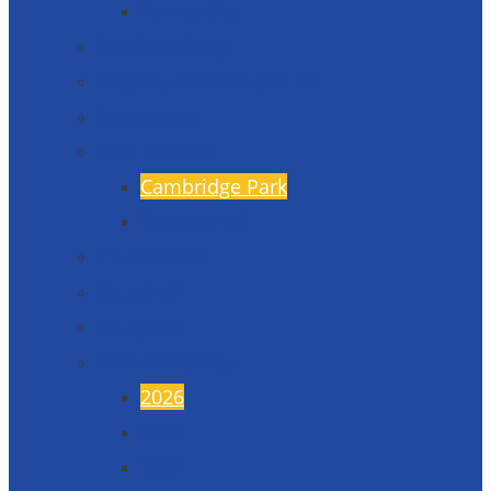
Formuláře
Úspěchy školy
Projekty financované EU
Fotogalerie
Naši partneři
Cambridge Park
Škola v Indii
17. listopad
45. výročí
50. výročí
Maturitní plesy
2026
2025
2024