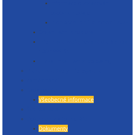
Informace o zpracování
osobních údajů
Prohlášení o přístupnosti 2025
Organizační struktura
Informace zveřejňované dle § 5 zák.
106/1999 Sb.
Etická linka – whistleblowing
Prezentace školy – fotogalerie
Zaměstnanci
Rada rodičů
Všeobecné informace
Školská rada
Dokumenty a formuláře
Dokumenty