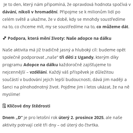
Je to den, který nám připomíná, že opravdová hodnota spočívá v
dávání, nikoli v hromadění
. Připojme se k milionům lidí po
celém světě a ukažme, že v době, kdy se mnohdy soustředíme
na to, co chceme mít, my se soustředíme na to,
co můžeme dát
.
💕 Podpora, která mění životy: Naše adopce na dálku
Naše aktivita má již tradičně jasný a hluboký cíl: budeme opět
společně podporovat „naše“
tři děti z Ugandy
, kterým díky
programu
Adopce na dálku
každoročně zajišťujeme to
nejcennější –
vzdělání
. Každý váš příspěvek je důležitou
součástí v budování jejich lepší budoucnosti, dává jim naději a
šanci na plnohodnotný život. Pojďme jim i letos ukázat, že na ně
myslíme!
🗓️ Klíčové dny štědrosti
Dnem „D“
je pro letošní rok
úterý 2. prosince 2025
, ale naše
aktivity potrvají celé tři dny – od úterý do čtvrtka.