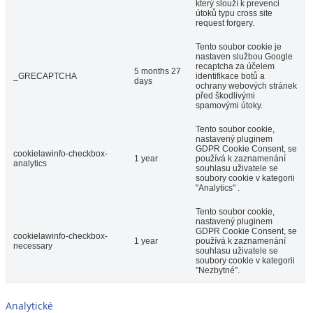
který slouží k prevenci
útoků typu cross site
request forgery.
Tento soubor cookie je
nastaven službou Google
recaptcha za účelem
5 months 27
_GRECAPTCHA
identifikace botů a
days
ochrany webových stránek
před škodlivými
spamovými útoky.
Tento soubor cookie,
nastavený pluginem
GDPR Cookie Consent, se
cookielawinfo-checkbox-
1 year
používá k zaznamenání
analytics
souhlasu uživatele se
soubory cookie v kategorii
"Analytics" .
Tento soubor cookie,
nastavený pluginem
GDPR Cookie Consent, se
cookielawinfo-checkbox-
1 year
používá k zaznamenání
necessary
souhlasu uživatele se
soubory cookie v kategorii
"Nezbytné".
Analytické