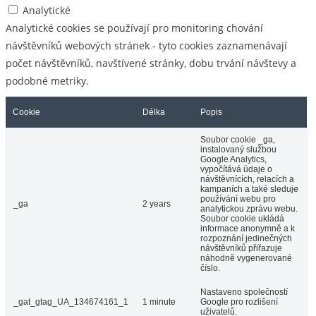
Analytické
Analytické cookies se používají pro monitoring chování
návštěvníků webových stránek - tyto cookies zaznamenávají
počet návštěvníků, navštívené stránky, dobu trvání návštevy a
podobné metriky.
Cookie
Délka
Popis
Soubor cookie _ga,
instalovaný službou
Google Analytics,
vypočítává údaje o
návštěvnících, relacích a
kampaních a také sleduje
používání webu pro
_ga
2 years
analytickou zprávu webu.
Soubor cookie ukládá
informace anonymně a k
rozpoznání jedinečných
návštěvníků přiřazuje
náhodně vygenerované
číslo.
Nastaveno společností
_gat_gtag_UA_134674161_1
1 minute
Google pro rozlišení
uživatelů.