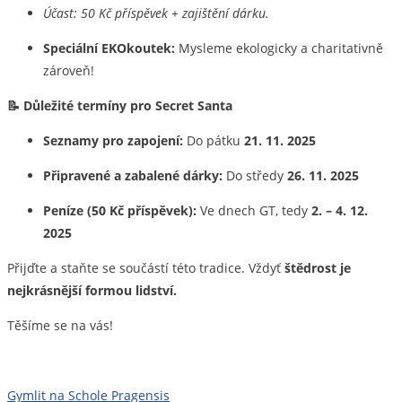
Účast: 50 Kč příspěvek + zajištění dárku.
Speciální EKOkoutek:
Mysleme ekologicky a charitativně
zároveň!
📝 Důležité termíny pro Secret Santa
Seznamy pro zapojení:
Do pátku
21. 11. 2025
Připravené a zabalené dárky:
Do středy
26. 11. 2025
Peníze (50 Kč příspěvek):
Ve dnech GT, tedy
2. – 4. 12.
2025
Přijďte a staňte se součástí této tradice. Vždyť
štědrost je
nejkrásnější formou lidství.
Těšíme se na vás!
Navigace
Gymlit na Schole Pragensis