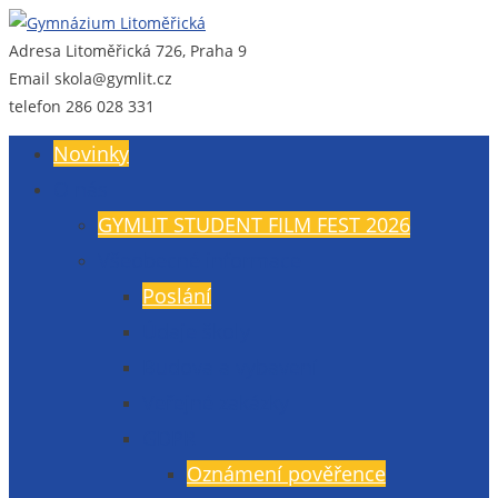
Adresa
Litoměřická 726, Praha 9
Gymnázium Litoměřická
Gymnázium, Praha 9, Litoměřická 726
Email
skola@gymlit.cz
telefon
286 028 331
Novinky
O nás
GYMLIT STUDENT FILM FEST 2026
Všeobecné informace
Poslání
Údaje školy
Budova a vybavení
Veřejné zakázky
GDPR
Oznámení pověřence