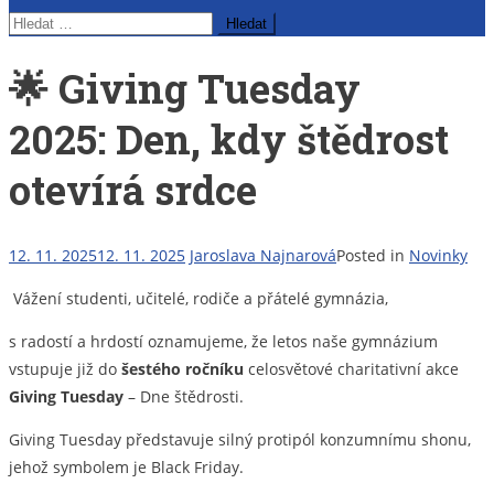
Vyhledávání
🌟 Giving Tuesday
2025: Den, kdy štědrost
otevírá srdce
12. 11. 2025
12. 11. 2025
Jaroslava Najnarová
Posted in
Novinky
Vážení studenti, učitelé, rodiče a přátelé gymnázia,
s radostí a hrdostí oznamujeme, že letos naše gymnázium
vstupuje již do
šestého ročníku
celosvětové charitativní akce
Giving Tuesday
– Dne štědrosti.
Giving Tuesday představuje silný protipól konzumnímu shonu,
jehož symbolem je Black Friday.