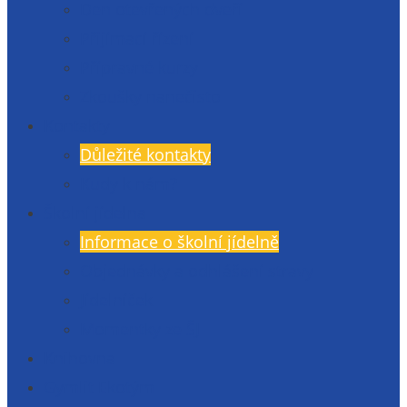
Den otevřených dveří
Přijímací řízení
Přípravné kurzy
Zkoušky nanečisto
Kontakty
Důležité kontakty
Kudy k nám?
Školní jídelna
Informace o školní jídelně
Objednávky a odhlášení stravy
Jídelníček
Momentky ze ŠJ
Knihovna
Gymlit Ekotým