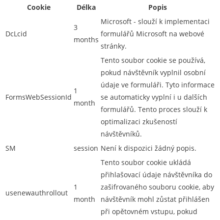
Cookie
Délka
Popis
Microsoft - slouží k implementaci
3
DcLcid
formulářů Microsoft na webové
months
stránky.
Tento soubor cookie se používá,
pokud návštěvník vyplnil osobní
údaje ve formuláři. Tyto informace
1
FormsWebSessionId
se automaticky vyplní i u dalších
month
formulářů. Tento proces slouží k
optimalizaci zkušeností
návštěvníků.
SM
session
Není k dispozici žádný popis.
Tento soubor cookie ukládá
přihlašovací údaje návštěvníka do
1
zašifrovaného souboru cookie, aby
usenewauthrollout
month
návštěvník mohl zůstat přihlášen
při opětovném vstupu, pokud