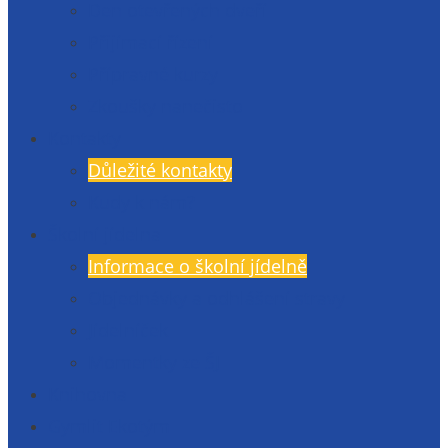
Den otevřených dveří
Přijímací řízení
Přípravné kurzy
Zkoušky nanečisto
Kontakty
Důležité kontakty
Kudy k nám?
Školní jídelna
Informace o školní jídelně
Objednávky a odhlášení stravy
Jídelníček
Momentky ze ŠJ
Knihovna
Gymlit Ekotým