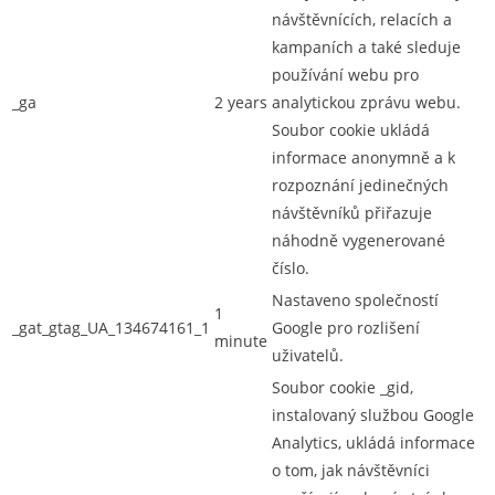
návštěvnících, relacích a
kampaních a také sleduje
používání webu pro
_ga
2 years
analytickou zprávu webu.
Soubor cookie ukládá
informace anonymně a k
rozpoznání jedinečných
návštěvníků přiřazuje
náhodně vygenerované
číslo.
Nastaveno společností
1
_gat_gtag_UA_134674161_1
Google pro rozlišení
minute
uživatelů.
Soubor cookie _gid,
instalovaný službou Google
Analytics, ukládá informace
o tom, jak návštěvníci