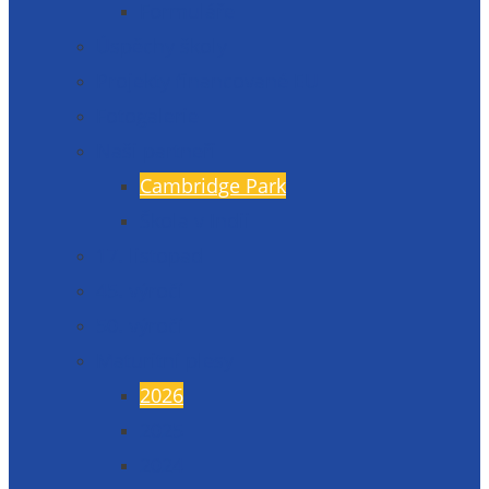
Formuláře
Úspěchy školy
Projekty financované EU
Fotogalerie
Naši partneři
Cambridge Park
Škola v Indii
17. listopad
45. výročí
50. výročí
Maturitní plesy
2026
2025
2024