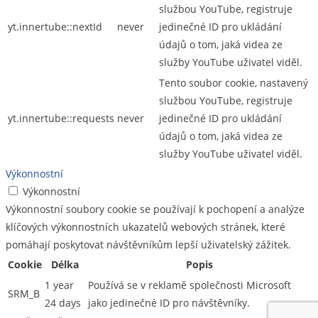
službou YouTube, registruje
yt.innertube::nextId
never
jedinečné ID pro ukládání
údajů o tom, jaká videa ze
služby YouTube uživatel viděl.
Tento soubor cookie, nastavený
službou YouTube, registruje
yt.innertube::requests
never
jedinečné ID pro ukládání
údajů o tom, jaká videa ze
služby YouTube uživatel viděl.
Výkonnostní
Výkonnostní
Výkonnostní soubory cookie se používají k pochopení a analýze
klíčových výkonnostních ukazatelů webových stránek, které
pomáhají poskytovat návštěvníkům lepší uživatelský zážitek.
Cookie
Délka
Popis
1 year
Používá se v reklamě společnosti Microsoft
SRM_B
24 days
jako jedinečné ID pro návštěvníky.