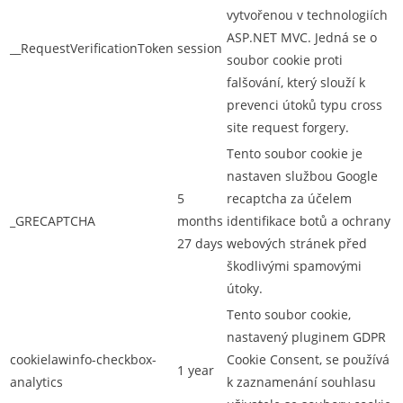
vytvořenou v technologiích
ASP.NET MVC. Jedná se o
__RequestVerificationToken
session
soubor cookie proti
falšování, který slouží k
prevenci útoků typu cross
site request forgery.
Tento soubor cookie je
nastaven službou Google
5
recaptcha za účelem
_GRECAPTCHA
months
identifikace botů a ochrany
27 days
webových stránek před
škodlivými spamovými
útoky.
Tento soubor cookie,
nastavený pluginem GDPR
cookielawinfo-checkbox-
Cookie Consent, se používá
1 year
analytics
k zaznamenání souhlasu