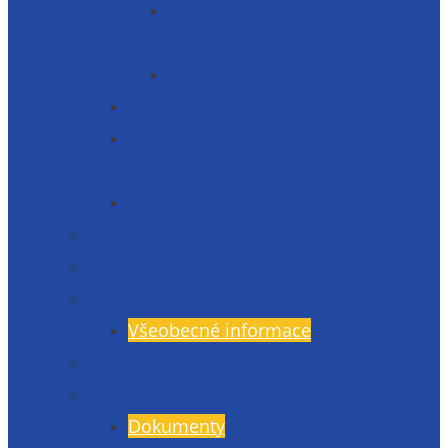
Informace o zpracování
osobních údajů
Prohlášení o přístupnosti 2025
Organizační struktura
Informace zveřejňované dle § 5 zák.
106/1999 Sb.
Etická linka – whistleblowing
Prezentace školy – fotogalerie
Zaměstnanci
Rada rodičů
Všeobecné informace
Školská rada
Dokumenty a formuláře
Dokumenty