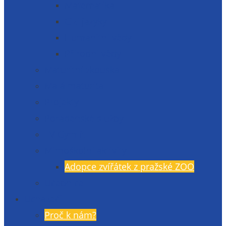
Matematika
Cizí jazyky
Humanitní vědy
Přírodní vědy
Maturitní zkouška
Malá maturita
Projekty
Poradenské služby
TV Gymlit
Mimoškolní aktivity
Adopce zvířátek z pražské ZOO
Učebnice
Uchazeči
Proč k nám?