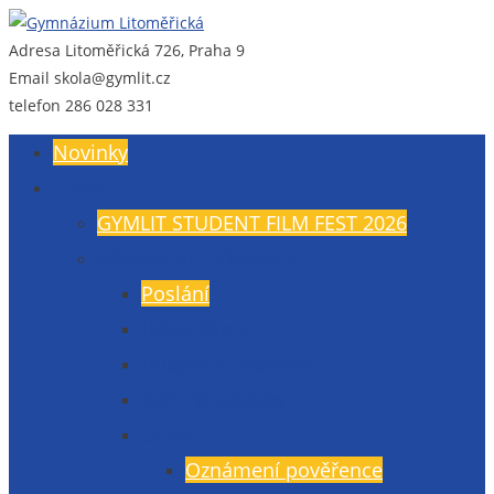
Adresa
Litoměřická 726, Praha 9
Gymnázium Litoměřická
Gymnázium, Praha 9, Litoměřická 726
Email
skola@gymlit.cz
telefon
286 028 331
Novinky
O nás
GYMLIT STUDENT FILM FEST 2026
Všeobecné informace
Poslání
Údaje školy
Budova a vybavení
Veřejné zakázky
GDPR
Oznámení pověřence