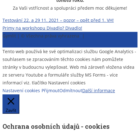
tohoto roku.
Za Vaši vstřícnost a spolupráci předem moc děkujeme!
Navigace
Testování 22. a 29 11. 2021 – pozor – opět před 1. VH!
Primy na workshopu Divadlo? Divadlo!
pro
Gymlit | © Všechna práva vyhrazena
π
|
Prohlášení o
příspěvek
přístupnosti webu
Tento web používá ke své optimalizaci službu Google Analytics -
souhlasem se zpracováním těchto cookies nám pomůžete
stránky v budoucnu vylepšovat. Web má zároveň vložena videa
ze serveru Youtube a formuláře služby MS Forms - více
informací viz. tlačítko Nastavení cookies
Nastavení cookies
Přijmout
Odmítnout
Další informace
Zavřít
Ochrana osobních údajů - cookies