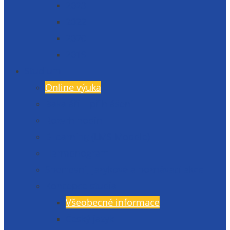
2023
2022
2020
2019
Studium
Online výuka
Bakaláři – přihlášení
Rozvrh hodin
E-learning (LMS Moodle)
Harmonogram
Sportovní, jazykové a poznávací akce
Koncepce studia
Všeobecné informace
Český jazyk