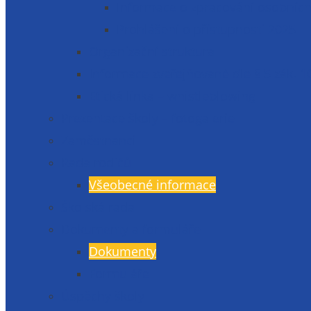
Informace o zpracování osobních
Prohlášení o přístupnosti 2025
Organizační struktura
Informace zveřejňované dle § 5 zák. 1
Etická linka – whistleblowing
Prezentace školy – fotogalerie
Zaměstnanci
Rada rodičů
Všeobecné informace
Školská rada
Dokumenty a formuláře
Dokumenty
Formuláře
Úspěchy školy