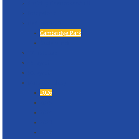
Projekty financované EU
Fotogalerie
Naši partneři
Cambridge Park
Škola v Indii
17. listopad
45. výročí
50. výročí
Maturitní plesy
2026
2025
2024
2023
2022