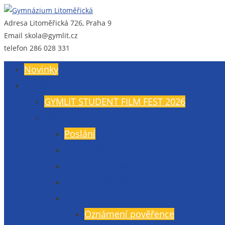
Adresa
Litoměřická 726, Praha 9
Gymnázium Litoměřická
Gymnázium, Praha 9, Litoměřická 726
Email
skola@gymlit.cz
telefon
286 028 331
Novinky
O nás
GYMLIT STUDENT FILM FEST 2026
Všeobecné informace
Poslání
Údaje školy
Budova a vybavení
Veřejné zakázky
GDPR
Oznámení pověřence