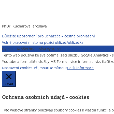
PhDr. Kuchařová Jaroslava
Navigace
Důležité upozornění pro uchazeče – čestné prohlášení
Volné pracovní místo na pozici uklízeč/uklízečka
pro
Gymlit | © Všechna práva vyhrazena
π
|
Prohlášení o přístupnost
příspěvek
Tento web používá ke své optimalizaci službu Google Analytics 
Youtube a formuláře služby MS Forms - více informací viz. tlačítk
Nastavení cookies
Přijmout
Odmítnout
Další informace
Zavřít
Ochrana osobních údajů - cookies
Tyto webové stránky používají soubory cookies k vlastní funkci a 