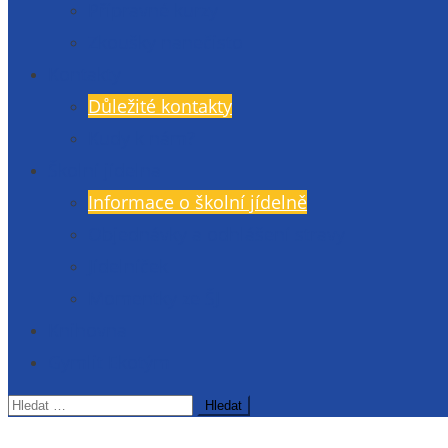
Přípravné kurzy
Zkoušky nanečisto
Kontakty
Důležité kontakty
Kudy k nám?
Školní jídelna
Informace o školní jídelně
Objednávky a odhlášení stravy
Jídelníček
Momentky ze ŠJ
Knihovna
Gymlit Ekotým
Vyhledávání