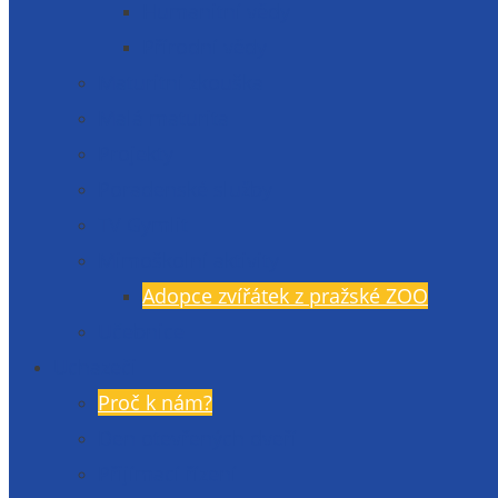
Humanitní vědy
Přírodní vědy
Maturitní zkouška
Malá maturita
Projekty
Poradenské služby
TV Gymlit
Mimoškolní aktivity
Adopce zvířátek z pražské ZOO
Učebnice
Uchazeči
Proč k nám?
Den otevřených dveří
Přijímací řízení