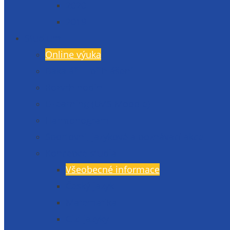
2020
2019
Studium
Online výuka
Bakaláři – přihlášení
Rozvrh hodin
E-learning (LMS Moodle)
Harmonogram
Sportovní, jazykové a poznávací akce
Koncepce studia
Všeobecné informace
Český jazyk
Matematika
Cizí jazyky