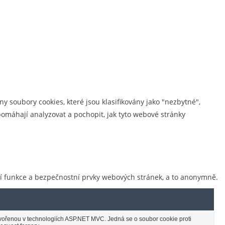
y soubory cookies, které jsou klasifikovány jako "nezbytné",
omáhají analyzovat a pochopit, jak tyto webové stránky
ní funkce a bezpečnostní prvky webových stránek, a to anonymně.
tvořenou v technologiích ASP.NET MVC. Jedná se o soubor cookie proti