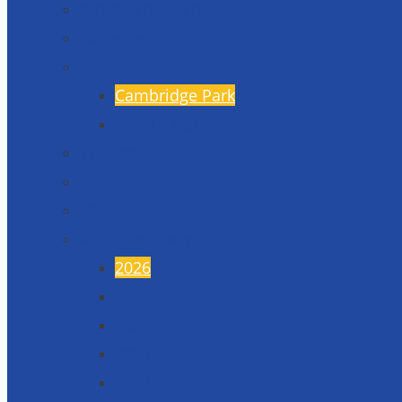
Projekty financované EU
Fotogalerie
Naši partneři
Cambridge Park
Škola v Indii
17. listopad
45. výročí
50. výročí
Maturitní plesy
2026
2025
2024
2023
2022