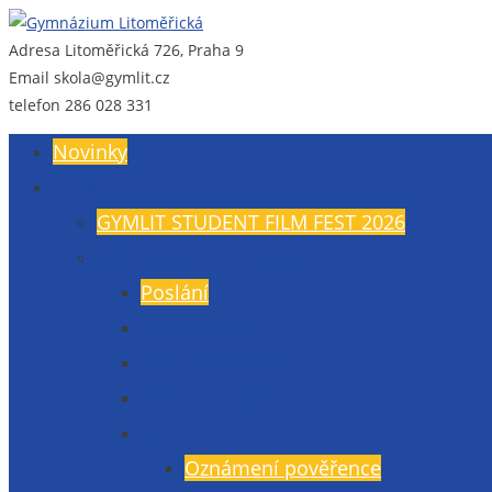
Adresa
Litoměřická 726, Praha 9
Gymnázium Litoměřická
Gymnázium, Praha 9, Litoměřická 726
Email
skola@gymlit.cz
telefon
286 028 331
Novinky
O nás
GYMLIT STUDENT FILM FEST 2026
Všeobecné informace
Poslání
Údaje školy
Budova a vybavení
Veřejné zakázky
GDPR
Oznámení pověřence