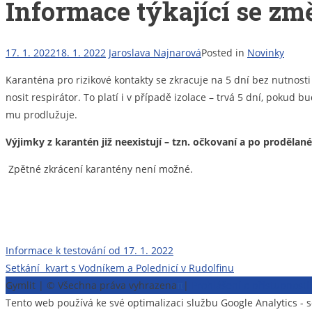
Informace týkající se změ
17. 1. 2022
18. 1. 2022
Jaroslava Najnarová
Posted in
Novinky
Karanténa pro rizikové kontakty se zkracuje na 5 dní bez nutnost
nosit respirátor. To platí i v případě izolace – trvá 5 dní, pokud
mu prodlužuje.
Výjimky z karantén již neexistují – tzn. očkovaní a po proděla
Zpětné zkrácení karantény není možné.
Navigace
Informace k testování od 17. 1. 2022
Setkání kvart s Vodníkem a Polednicí v Rudolfinu
pro
Gymlit | © Všechna práva vyhrazena
π
|
Prohlášení o přístupnost
příspěvek
Tento web používá ke své optimalizaci službu Google Analytics 