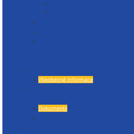
Informace o zpracování osobních
Prohlášení o přístupnosti 2025
Organizační struktura
Informace zveřejňované dle § 5 zák. 1
Etická linka – whistleblowing
Prezentace školy – fotogalerie
Zaměstnanci
Rada rodičů
Všeobecné informace
Školská rada
Dokumenty a formuláře
Dokumenty
Formuláře
Úspěchy školy