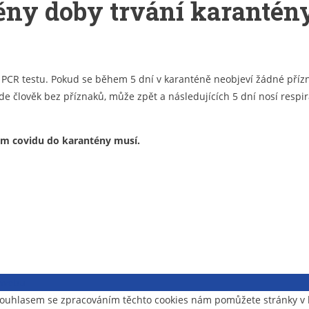
ny doby trvání karantény a
i PCR testu. Pokud se během 5 dní v karanténě neobjeví žádné přízna
 bude člověk bez příznaků, může zpět a následujících 5 dní nosí res
ném covidu do karantény musí.
i webu
- souhlasem se zpracováním těchto cookies nám pomůžete stránky 