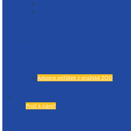
Humanitní vědy
Přírodní vědy
Maturitní zkouška
Malá maturita
Projekty
Poradenské služby
TV Gymlit
Mimoškolní aktivity
Adopce zvířátek z pražské ZOO
Učebnice
Uchazeči
Proč k nám?
Den otevřených dveří
Přijímací řízení