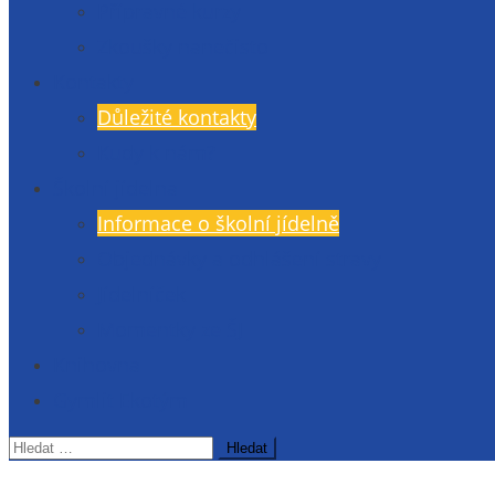
Přípravné kurzy
Zkoušky nanečisto
Kontakty
Důležité kontakty
Kudy k nám?
Školní jídelna
Informace o školní jídelně
Objednávky a odhlášení stravy
Jídelníček
Momentky ze ŠJ
Knihovna
Gymlit Ekotým
Vyhledávání