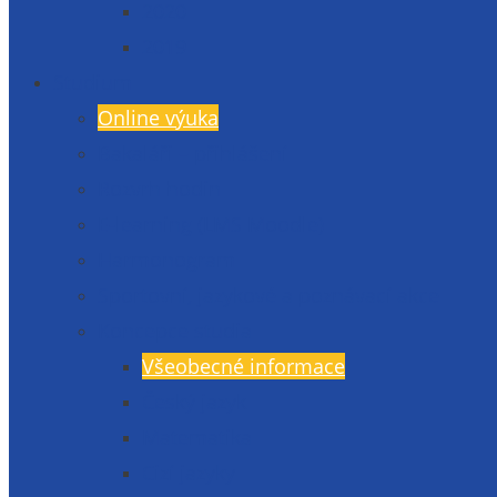
2020
2019
Studium
Online výuka
Bakaláři – přihlášení
Rozvrh hodin
E-learning (LMS Moodle)
Harmonogram
Sportovní, jazykové a poznávací akce
Koncepce studia
Všeobecné informace
Český jazyk
Matematika
Cizí jazyky