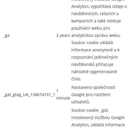
Analytics, vypočítává údaje o
návštěvnících, relacích a
kampaních a také sleduje
používání webu pro
_ga
2 years
analytickou zprávu webu.
Soubor cookie ukládá
informace anonymně a k
rozpoznání jedinečných
návštěvníků přiřazuje
náhodně vygenerované
číslo.
Nastaveno společností
1
_gat_gtag_UA_134674161_1
Google pro rozlišení
minute
uživatelů.
Soubor cookie _gid,
instalovaný službou Google
Analytics, ukládá informace