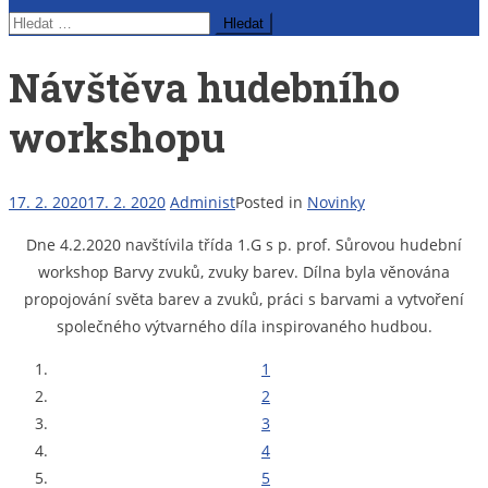
Vyhledávání
Návštěva hudebního
workshopu
17. 2. 2020
17. 2. 2020
Administ
Posted in
Novinky
Dne 4.2.2020 navštívila třída 1.G s p. prof. Sůrovou hudební
workshop Barvy zvuků, zvuky barev. Dílna byla věnována
propojování světa barev a zvuků, práci s barvami a vytvoření
společného výtvarného díla inspirovaného hudbou.
1
2
3
4
5