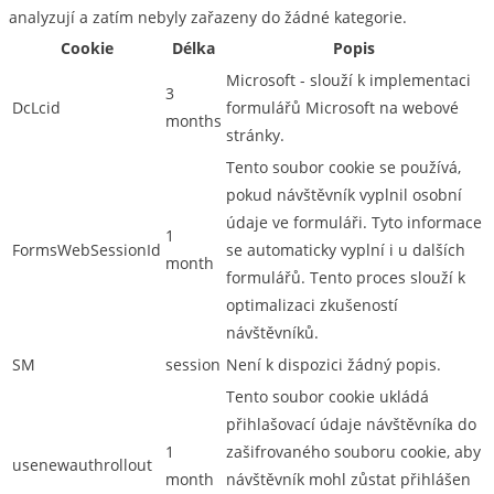
analyzují a zatím nebyly zařazeny do žádné kategorie.
Cookie
Délka
Popis
Microsoft - slouží k implementaci
3
DcLcid
formulářů Microsoft na webové
months
stránky.
Tento soubor cookie se používá,
pokud návštěvník vyplnil osobní
údaje ve formuláři. Tyto informace
1
FormsWebSessionId
se automaticky vyplní i u dalších
month
formulářů. Tento proces slouží k
optimalizaci zkušeností
návštěvníků.
SM
session
Není k dispozici žádný popis.
Tento soubor cookie ukládá
přihlašovací údaje návštěvníka do
1
zašifrovaného souboru cookie, aby
usenewauthrollout
month
návštěvník mohl zůstat přihlášen