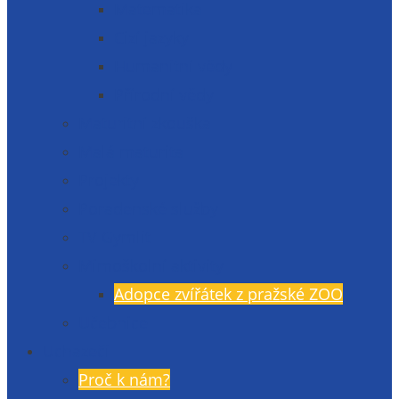
Matematika
Cizí jazyky
Humanitní vědy
Přírodní vědy
Maturitní zkouška
Malá maturita
Projekty
Poradenské služby
TV Gymlit
Mimoškolní aktivity
Adopce zvířátek z pražské ZOO
Učebnice
Uchazeči
Proč k nám?