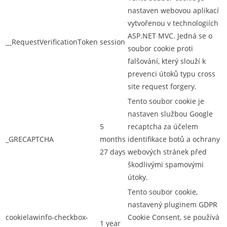
nastaven webovou aplikací
vytvořenou v technologiích
ASP.NET MVC. Jedná se o
__RequestVerificationToken
session
soubor cookie proti
falšování, který slouží k
prevenci útoků typu cross
site request forgery.
Tento soubor cookie je
nastaven službou Google
5
recaptcha za účelem
_GRECAPTCHA
months
identifikace botů a ochrany
27 days
webových stránek před
škodlivými spamovými
útoky.
Tento soubor cookie,
nastavený pluginem GDPR
cookielawinfo-checkbox-
Cookie Consent, se používá
1 year