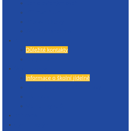
Den otevřených dveří
Přijímací řízení
Přípravné kurzy
Zkoušky nanečisto
Kontakty
Důležité kontakty
Kudy k nám?
Školní jídelna
Informace o školní jídelně
Objednávky a odhlášení stravy
Jídelníček
Momentky ze ŠJ
Knihovna
Gymlit Ekotým