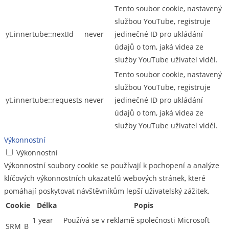
Tento soubor cookie, nastavený
službou YouTube, registruje
yt.innertube::nextId
never
jedinečné ID pro ukládání
údajů o tom, jaká videa ze
služby YouTube uživatel viděl.
Tento soubor cookie, nastavený
službou YouTube, registruje
yt.innertube::requests
never
jedinečné ID pro ukládání
údajů o tom, jaká videa ze
služby YouTube uživatel viděl.
Výkonnostní
Výkonnostní
Výkonnostní soubory cookie se používají k pochopení a analýze
klíčových výkonnostních ukazatelů webových stránek, které
pomáhají poskytovat návštěvníkům lepší uživatelský zážitek.
Cookie
Délka
Popis
1 year
Používá se v reklamě společnosti Microsoft
SRM_B