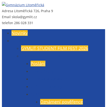
Adresa
Litoměřická 726, Praha 9
Gymnázium Litoměřická
Gymnázium, Praha 9, Litoměřická 726
Email
skola@gymlit.cz
telefon
286 028 331
Novinky
O nás
GYMLIT STUDENT FILM FEST 2026
Všeobecné informace
Poslání
Údaje školy
Budova a vybavení
Veřejné zakázky
GDPR
Oznámení pověřence