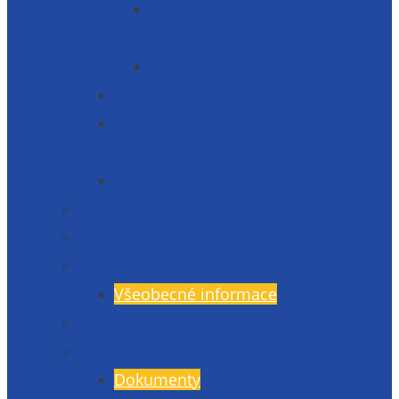
Informace o zpracování
osobních údajů
Prohlášení o přístupnosti 2025
Organizační struktura
Informace zveřejňované dle § 5 zák.
106/1999 Sb.
Etická linka – whistleblowing
Prezentace školy – fotogalerie
Zaměstnanci
Rada rodičů
Všeobecné informace
Školská rada
Dokumenty a formuláře
Dokumenty