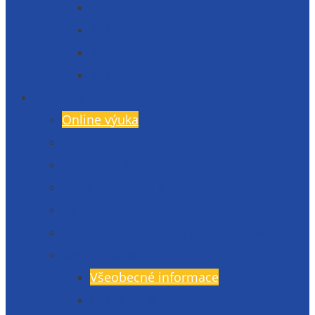
2023
2022
2020
2019
Studium
Online výuka
Bakaláři – přihlášení
Rozvrh hodin
E-learning (LMS Moodle)
Harmonogram
Sportovní, jazykové a poznávací akce
Koncepce studia
Všeobecné informace
Český jazyk