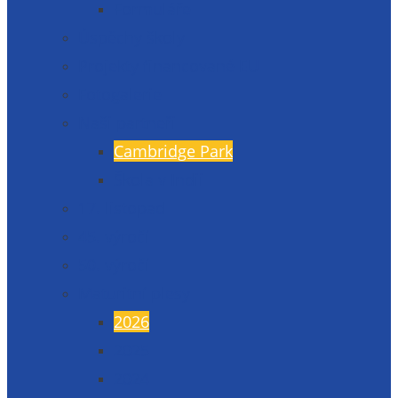
Formuláře
Úspěchy školy
Projekty financované EU
Fotogalerie
Naši partneři
Cambridge Park
Škola v Indii
17. listopad
45. výročí
50. výročí
Maturitní plesy
2026
2025
2024