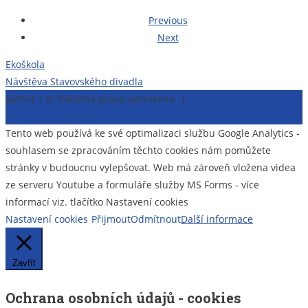
Previous
Next
Navigace
Ekoškola
Návštěva Stavovského divadla
pro
Gymlit | © Všechna práva vyhrazena
π
|
Prohlášení o
příspěvek
přístupnosti webu
Tento web používá ke své optimalizaci službu Google Analytics -
souhlasem se zpracováním těchto cookies nám pomůžete
stránky v budoucnu vylepšovat. Web má zároveň vložena videa
ze serveru Youtube a formuláře služby MS Forms - více
informací viz. tlačítko Nastavení cookies
Nastavení cookies
Přijmout
Odmítnout
Další informace
Zavřít
Ochrana osobních údajů - cookies