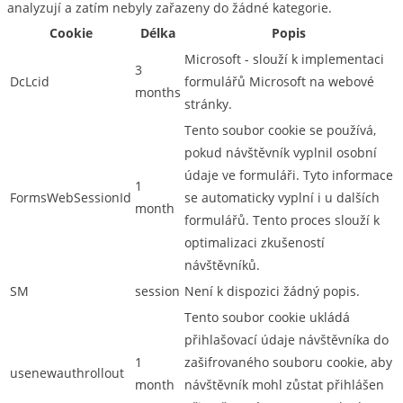
analyzují a zatím nebyly zařazeny do žádné kategorie.
Cookie
Délka
Popis
Microsoft - slouží k implementaci
3
DcLcid
formulářů Microsoft na webové
months
stránky.
Tento soubor cookie se používá,
pokud návštěvník vyplnil osobní
údaje ve formuláři. Tyto informace
1
FormsWebSessionId
se automaticky vyplní i u dalších
month
formulářů. Tento proces slouží k
optimalizaci zkušeností
návštěvníků.
SM
session
Není k dispozici žádný popis.
Tento soubor cookie ukládá
přihlašovací údaje návštěvníka do
1
zašifrovaného souboru cookie, aby
usenewauthrollout
month
návštěvník mohl zůstat přihlášen