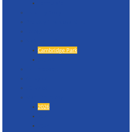
Formuláře
Úspěchy školy
Projekty financované EU
Fotogalerie
Naši partneři
Cambridge Park
Škola v Indii
17. listopad
45. výročí
50. výročí
Maturitní plesy
2026
2025
2024