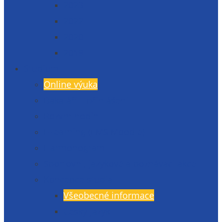
2023
2022
2020
2019
Studium
Online výuka
Bakaláři – přihlášení
Rozvrh hodin
E-learning (LMS Moodle)
Harmonogram
Sportovní, jazykové a poznávací akce
Koncepce studia
Všeobecné informace
Český jazyk