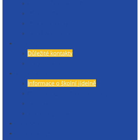
Den otevřených dveří
Přijímací řízení
Přípravné kurzy
Zkoušky nanečisto
Kontakty
Důležité kontakty
Kudy k nám?
Školní jídelna
Informace o školní jídelně
Objednávky a odhlášení stravy
Jídelníček
Momentky ze ŠJ
Knihovna
Gymlit Ekotým