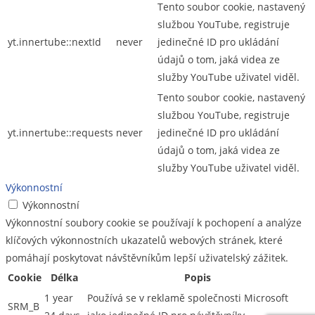
Tento soubor cookie, nastavený
službou YouTube, registruje
yt.innertube::nextId
never
jedinečné ID pro ukládání
údajů o tom, jaká videa ze
služby YouTube uživatel viděl.
Tento soubor cookie, nastavený
službou YouTube, registruje
yt.innertube::requests
never
jedinečné ID pro ukládání
údajů o tom, jaká videa ze
služby YouTube uživatel viděl.
Výkonnostní
Výkonnostní
Výkonnostní soubory cookie se používají k pochopení a analýze
klíčových výkonnostních ukazatelů webových stránek, které
pomáhají poskytovat návštěvníkům lepší uživatelský zážitek.
Cookie
Délka
Popis
1 year
Používá se v reklamě společnosti Microsoft
SRM_B