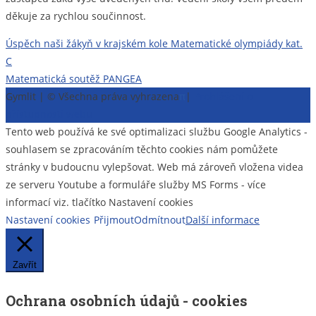
děkuje za rychlou součinnost.
Navigace
Úspěch naši žákyň v krajském kole Matematické olympiády kat.
C
pro
Matematická soutěž PANGEA
příspěvek
Gymlit | © Všechna práva vyhrazena
π
|
Prohlášení o
přístupnosti webu
Tento web používá ke své optimalizaci službu Google Analytics -
souhlasem se zpracováním těchto cookies nám pomůžete
stránky v budoucnu vylepšovat. Web má zároveň vložena videa
ze serveru Youtube a formuláře služby MS Forms - více
informací viz. tlačítko Nastavení cookies
Nastavení cookies
Přijmout
Odmítnout
Další informace
Zavřít
Ochrana osobních údajů - cookies