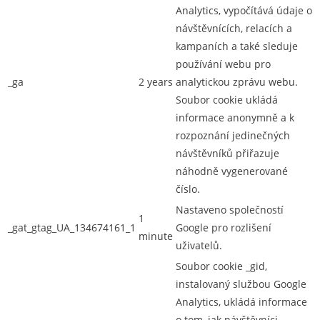
Analytics, vypočítává údaje o
návštěvnících, relacích a
kampaních a také sleduje
používání webu pro
_ga
2 years
analytickou zprávu webu.
Soubor cookie ukládá
informace anonymně a k
rozpoznání jedinečných
návštěvníků přiřazuje
náhodně vygenerované
číslo.
Nastaveno společností
1
_gat_gtag_UA_134674161_1
Google pro rozlišení
minute
uživatelů.
Soubor cookie _gid,
instalovaný službou Google
Analytics, ukládá informace
o tom, jak návštěvníci