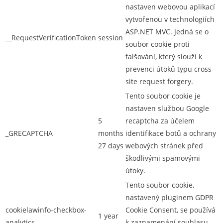
nastaven webovou aplikací
vytvořenou v technologiích
ASP.NET MVC. Jedná se o
__RequestVerificationToken
session
soubor cookie proti
falšování, který slouží k
prevenci útoků typu cross
site request forgery.
Tento soubor cookie je
nastaven službou Google
5
recaptcha za účelem
_GRECAPTCHA
months
identifikace botů a ochrany
27 days
webových stránek před
škodlivými spamovými
útoky.
Tento soubor cookie,
nastavený pluginem GDPR
cookielawinfo-checkbox-
Cookie Consent, se používá
1 year
analytics
k zaznamenání souhlasu