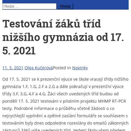
Vyhledávání
Testování žáků tříd
nižšího gymnázia od 17.
5. 2021
11. 5. 2021
Olga Kučerová
Posted in
Novinky
Od 17. 5. 2021 se k prezenční výuce ve škole vracejí třídy nižšího
gymnázia 1.F, 1.G, 2.F a 2.G a dále pokračují v prezenční výuce
třídy 3.F, 3.G, 4.F a 4.G. Žáci všech uvedených tříd budou od
pondělí 17. 5. 2021 testováni v pilotním projektu MHMP RT-PCR
testy. Podrobné informace o průběhu včetně žádosti o co
nejrychlejší vyplnění a zpětné zaslání formuláře se souhlasem s
testováním byly dnes odpoledne rozeslány do emailů zákonných
zástupců žáků výše uvedených tříd. Vedení školy všem předem