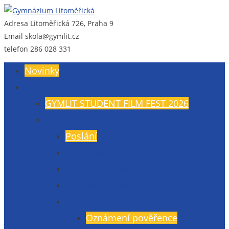
Adresa
Litoměřická 726, Praha 9
Gymnázium Litoměřická
Gymnázium, Praha 9, Litoměřická 726
Email
skola@gymlit.cz
telefon
286 028 331
Novinky
O nás
GYMLIT STUDENT FILM FEST 2026
Všeobecné informace
Poslání
Údaje školy
Budova a vybavení
Veřejné zakázky
GDPR
Oznámení pověřence