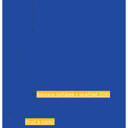
Matematika
Cizí jazyky
Humanitní vědy
Přírodní vědy
Maturitní zkouška
Malá maturita
Projekty
Poradenské služby
TV Gymlit
Mimoškolní aktivity
Adopce zvířátek z pražské ZOO
Učebnice
Uchazeči
Proč k nám?