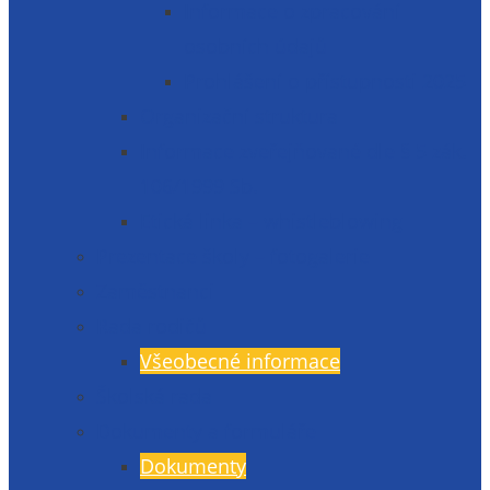
Informace o zpracování
osobních údajů
Prohlášení o přístupnosti 2025
Organizační struktura
Informace zveřejňované dle § 5 zák.
106/1999 Sb.
Etická linka – whistleblowing
Prezentace školy – fotogalerie
Zaměstnanci
Rada rodičů
Všeobecné informace
Školská rada
Dokumenty a formuláře
Dokumenty