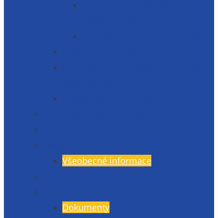
Informace o zpracování
osobních údajů
Prohlášení o přístupnosti 2025
Organizační struktura
Informace zveřejňované dle § 5 zák.
106/1999 Sb.
Etická linka – whistleblowing
Prezentace školy – fotogalerie
Zaměstnanci
Rada rodičů
Všeobecné informace
Školská rada
Dokumenty a formuláře
Dokumenty