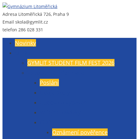
Adresa
Litoměřická 726, Praha 9
Gymnázium Litoměřická
Gymnázium, Praha 9, Litoměřická 726
Email
skola@gymlit.cz
telefon
286 028 331
Novinky
O nás
GYMLIT STUDENT FILM FEST 2026
Všeobecné informace
Poslání
Údaje školy
Budova a vybavení
Veřejné zakázky
GDPR
Oznámení pověřence