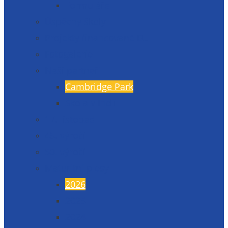
Formuláře
Úspěchy školy
Projekty financované EU
Fotogalerie
Naši partneři
Cambridge Park
Škola v Indii
17. listopad
45. výročí
50. výročí
Maturitní plesy
2026
2025
2024