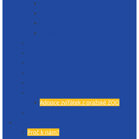
Matematika
Cizí jazyky
Humanitní vědy
Přírodní vědy
Maturitní zkouška
Malá maturita
Projekty
Poradenské služby
TV Gymlit
Mimoškolní aktivity
Adopce zvířátek z pražské ZOO
Učebnice
Uchazeči
Proč k nám?