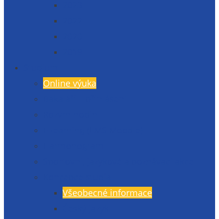
2023
2022
2020
2019
Studium
Online výuka
Bakaláři – přihlášení
Rozvrh hodin
E-learning (LMS Moodle)
Harmonogram
Sportovní, jazykové a poznávací akce
Koncepce studia
Všeobecné informace
Český jazyk