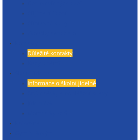
Den otevřených dveří
Přijímací řízení
Přípravné kurzy
Zkoušky nanečisto
Kontakty
Důležité kontakty
Kudy k nám?
Školní jídelna
Informace o školní jídelně
Objednávky a odhlášení stravy
Jídelníček
Momentky ze ŠJ
Knihovna
Gymlit Ekotým