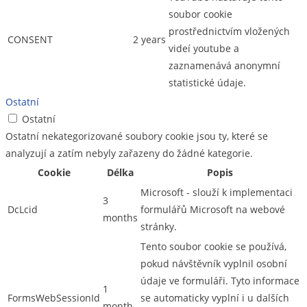
soubor cookie
prostřednictvím vložených
CONSENT
2 years
videí youtube a
zaznamenává anonymní
statistické údaje.
Ostatní
Ostatní
Ostatní nekategorizované soubory cookie jsou ty, které se
analyzují a zatím nebyly zařazeny do žádné kategorie.
Cookie
Délka
Popis
Microsoft - slouží k implementaci
3
DcLcid
formulářů Microsoft na webové
months
stránky.
Tento soubor cookie se používá,
pokud návštěvník vyplnil osobní
údaje ve formuláři. Tyto informace
1
FormsWebSessionId
se automaticky vyplní i u dalších
month