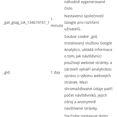
náhodně vygenerované
číslo.
Nastaveno společností
1
_gat_gtag_UA_134674161_1
Google pro rozlišení
minute
uživatelů.
Soubor cookie _gid,
instalovaný službou Google
Analytics, ukládá informace
o tom, jak návštěvníci
používají webové stránky, a
zároveň vytváří analytickou
_gid
1 day
zprávu o výkonu webových
stránek. Mezi
shromažďované údaje patří
počet návštěvníků, jejich
zdroj a anonymně
navštívené stránky.
YouTube nastavuje tento