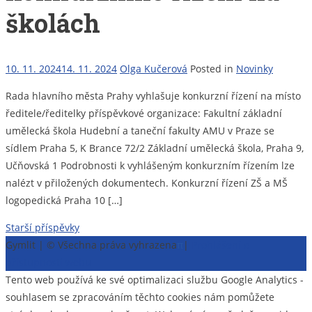
školách
10. 11. 2024
14. 11. 2024
Olga Kučerová
Posted in
Novinky
Rada hlavního města Prahy vyhlašuje konkurzní řízení na místo
ředitele/ředitelky příspěvkové organizace: Fakultní základní
umělecká škola Hudební a taneční fakulty AMU v Praze se
sídlem Praha 5, K Brance 72/2 Základní umělecká škola, Praha 9,
Učňovská 1 Podrobnosti k vyhlášeným konkurzním řízením lze
nalézt v přiložených dokumentech. Konkurzní řízení ZŠ a MŠ
logopedická Praha 10 […]
Navigace
Starší příspěvky
Gymlit | © Všechna práva vyhrazena
π
|
Prohlášení o
pro
přístupnosti webu
příspěvky
Tento web používá ke své optimalizaci službu Google Analytics -
souhlasem se zpracováním těchto cookies nám pomůžete