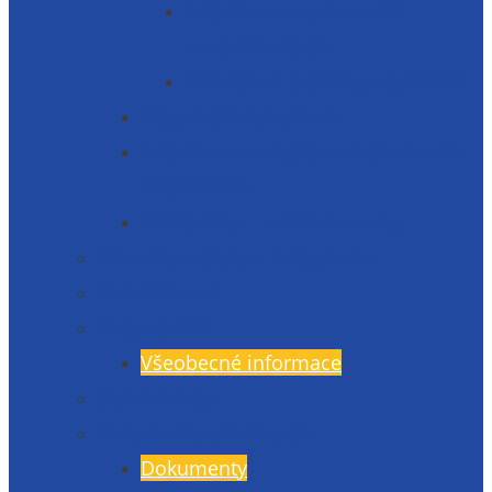
Informace o zpracování
osobních údajů
Prohlášení o přístupnosti 2025
Organizační struktura
Informace zveřejňované dle § 5 zák.
106/1999 Sb.
Etická linka – whistleblowing
Prezentace školy – fotogalerie
Zaměstnanci
Rada rodičů
Všeobecné informace
Školská rada
Dokumenty a formuláře
Dokumenty