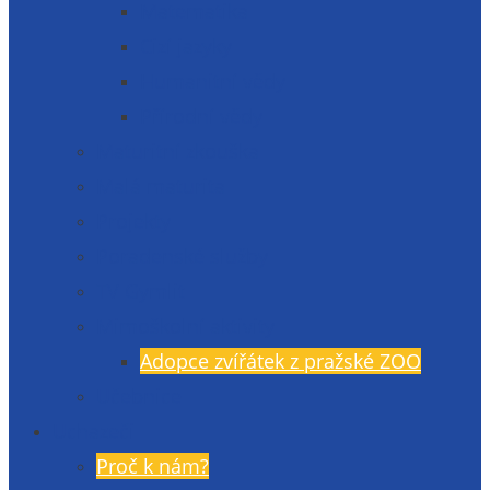
Matematika
Cizí jazyky
Humanitní vědy
Přírodní vědy
Maturitní zkouška
Malá maturita
Projekty
Poradenské služby
TV Gymlit
Mimoškolní aktivity
Adopce zvířátek z pražské ZOO
Učebnice
Uchazeči
Proč k nám?