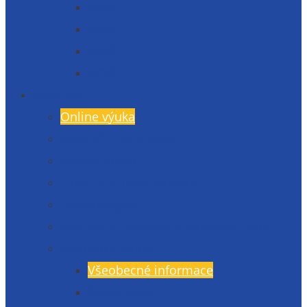
2023
2022
2020
2019
Studium
Online výuka
Bakaláři – přihlášení
Rozvrh hodin
E-learning (LMS Moodle)
Harmonogram
Sportovní, jazykové a poznávací akce
Koncepce studia
Všeobecné informace
Český jazyk