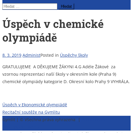
Vyhledávání
Úspěch v chemické
olympiádě
8. 3. 2019
Administ
Posted in
Úspěchy školy
GRATULUJEME A DĚKUJEME ŽÁKYNI 4.G Adéle Žákové za
vzornou reprezentaci naší školy v okresním kole (Praha 9)
chemické olympiády kategorie D. Okresní kolo Prahy 9 VYHRÁLA.
Navigace
Úspěch v Ekonomické olympiádě
Recitační soutěže na Gymlitu
pro
Gymlit | © Všechna práva vyhrazena
π
|
Prohlášení o
příspěvek
přístupnosti webu