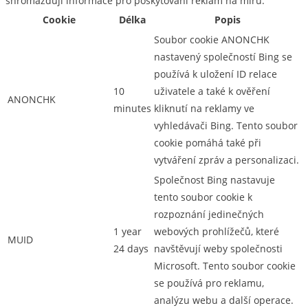
shromažďují informace pro poskytování reklam na míru.
Cookie
Délka
Popis
Soubor cookie ANONCHK
nastavený společností Bing se
používá k uložení ID relace
10
uživatele a také k ověření
ANONCHK
minutes
kliknutí na reklamy ve
vyhledávači Bing. Tento soubor
cookie pomáhá také při
vytváření zpráv a personalizaci.
Společnost Bing nastavuje
tento soubor cookie k
rozpoznání jedinečných
1 year
webových prohlížečů, které
MUID
24 days
navštěvují weby společnosti
Microsoft. Tento soubor cookie
se používá pro reklamu,
analýzu webu a další operace.