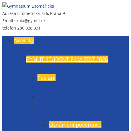
Adresa
Litoměřická 726, Praha 9
Gymnázium Litoměřická
Gymnázium, Praha 9, Litoměřická 726
Email
skola@gymlit.cz
telefon
286 028 331
Novinky
O nás
GYMLIT STUDENT FILM FEST 2026
Všeobecné informace
Poslání
Údaje školy
Budova a vybavení
Veřejné zakázky
GDPR
Oznámení pověřence