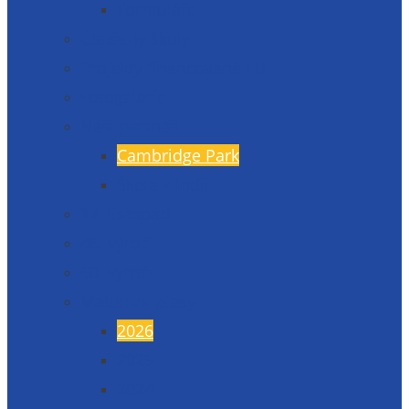
Formuláře
Úspěchy školy
Projekty financované EU
Fotogalerie
Naši partneři
Cambridge Park
Škola v Indii
17. listopad
45. výročí
50. výročí
Maturitní plesy
2026
2025
2024