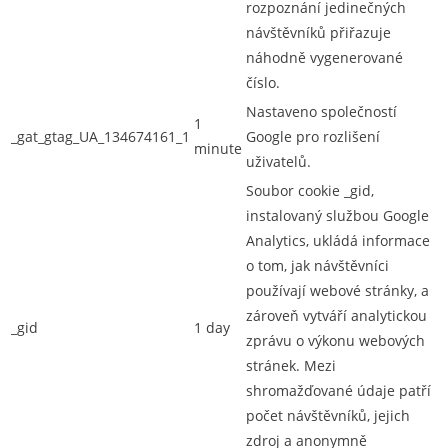
rozpoznání jedinečných
návštěvníků přiřazuje
náhodně vygenerované
číslo.
Nastaveno společností
1
_gat_gtag_UA_134674161_1
Google pro rozlišení
minute
uživatelů.
Soubor cookie _gid,
instalovaný službou Google
Analytics, ukládá informace
o tom, jak návštěvníci
používají webové stránky, a
zároveň vytváří analytickou
_gid
1 day
zprávu o výkonu webových
stránek. Mezi
shromažďované údaje patří
počet návštěvníků, jejich
zdroj a anonymně