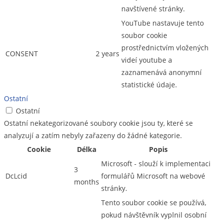
navštívené stránky.
YouTube nastavuje tento
soubor cookie
prostřednictvím vložených
CONSENT
2 years
videí youtube a
zaznamenává anonymní
statistické údaje.
Ostatní
Ostatní
Ostatní nekategorizované soubory cookie jsou ty, které se
analyzují a zatím nebyly zařazeny do žádné kategorie.
Cookie
Délka
Popis
Microsoft - slouží k implementaci
3
DcLcid
formulářů Microsoft na webové
months
stránky.
Tento soubor cookie se používá,
pokud návštěvník vyplnil osobní