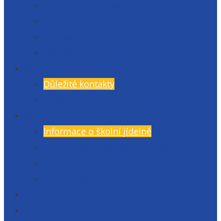
Den otevřených dveří
Přijímací řízení
Přípravné kurzy
Zkoušky nanečisto
Kontakty
Důležité kontakty
Kudy k nám?
Školní jídelna
Informace o školní jídelně
Objednávky a odhlášení stravy
Jídelníček
Momentky ze ŠJ
Knihovna
Gymlit Ekotým