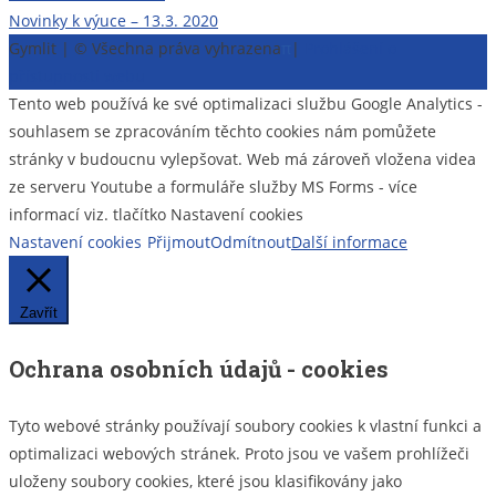
Novinky k výuce – 13.3. 2020
pro
Gymlit | © Všechna práva vyhrazena
π
|
Prohlášení o
příspěvek
přístupnosti webu
Tento web používá ke své optimalizaci službu Google Analytics -
souhlasem se zpracováním těchto cookies nám pomůžete
stránky v budoucnu vylepšovat. Web má zároveň vložena videa
ze serveru Youtube a formuláře služby MS Forms - více
informací viz. tlačítko Nastavení cookies
Nastavení cookies
Přijmout
Odmítnout
Další informace
Zavřít
Ochrana osobních údajů - cookies
Tyto webové stránky používají soubory cookies k vlastní funkci a
optimalizaci webových stránek. Proto jsou ve vašem prohlížeči
uloženy soubory cookies, které jsou klasifikovány jako