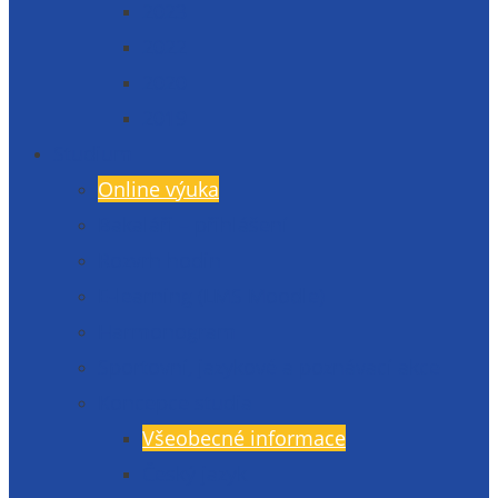
2023
2022
2020
2019
Studium
Online výuka
Bakaláři – přihlášení
Rozvrh hodin
E-learning (LMS Moodle)
Harmonogram
Sportovní, jazykové a poznávací akce
Koncepce studia
Všeobecné informace
Český jazyk