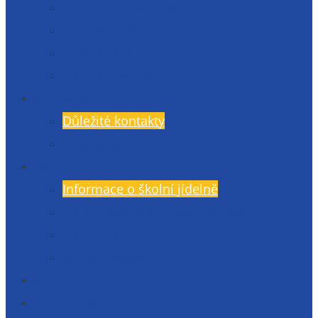
Den otevřených dveří
Přijímací řízení
Přípravné kurzy
Zkoušky nanečisto
Kontakty
Důležité kontakty
Kudy k nám?
Školní jídelna
Informace o školní jídelně
Objednávky a odhlášení stravy
Jídelníček
Momentky ze ŠJ
Knihovna
Gymlit Ekotým