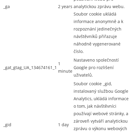
_ga
2 years
analytickou zprávu webu.
Soubor cookie ukládá
informace anonymně a k
rozpoznání jedinečných
návštěvníků přiřazuje
náhodně vygenerované
číslo.
Nastaveno společností
1
_gat_gtag_UA_134674161_1
Google pro rozlišení
minute
uživatelů.
Soubor cookie _gid,
instalovaný službou Google
Analytics, ukládá informace
o tom, jak návštěvníci
používají webové stránky, a
zároveň vytváří analytickou
_gid
1 day
zprávu o výkonu webových