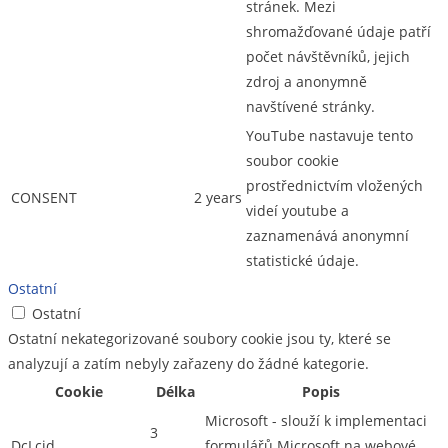
stránek. Mezi
shromažďované údaje patří
počet návštěvníků, jejich
zdroj a anonymně
navštívené stránky.
YouTube nastavuje tento
soubor cookie
prostřednictvím vložených
CONSENT
2 years
videí youtube a
zaznamenává anonymní
statistické údaje.
Ostatní
Ostatní
Ostatní nekategorizované soubory cookie jsou ty, které se
analyzují a zatím nebyly zařazeny do žádné kategorie.
Cookie
Délka
Popis
Microsoft - slouží k implementaci
3
DcLcid
formulářů Microsoft na webové