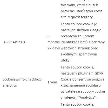
falšování, který slouží k
prevenci útoků typu cross
site request forgery.
Tento soubor cookie je
nastaven službou Google
5
recaptcha za účelem
_GRECAPTCHA
months
identifikace botů a ochrany
27 days
webových stránek před
škodlivými spamovými
útoky.
Tento soubor cookie,
nastavený pluginem GDPR
cookielawinfo-checkbox-
Cookie Consent, se používá
1 year
analytics
k zaznamenání souhlasu
uživatele se soubory cookie
v kategorii "Analytics" .
Tento soubor cookie,