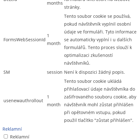
months
stránky.
Tento soubor cookie se používá,
pokud návštěvník vyplnil osobní
údaje ve formuláři. Tyto informace
1
FormsWebSessionId
se automaticky vyplní i u dalších
month
formulářů. Tento proces slouží k
optimalizaci zkušeností
návštěvníků.
SM
session
Není k dispozici žádný popis.
Tento soubor cookie ukládá
přihlašovací údaje návštěvníka do
1
zašifrovaného souboru cookie, aby
usenewauthrollout
month
návštěvník mohl zůstat přihlášen
při opětovném vstupu, pokud
použil tlačítko "zůstat přihlášen".
Reklamní
Reklamní