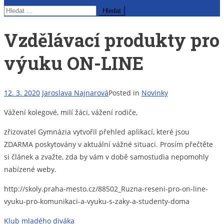
Vyhledávání
Vzdělávací produkty pro
výuku ON-LINE
12. 3. 2020
Jaroslava Najnarová
Posted in
Novinky
Vážení kolegové, milí žáci, vážení rodiče,
zřizovatel Gymnázia vytvořil přehled aplikací, které jsou
ZDARMA poskytovány v aktuální vážné situaci. Prosím přečtěte
si článek a zvažte, zda by vám v době samostudia nepomohly
nabízené weby.
http://skoly.praha-mesto.cz/88502_Ruzna-reseni-pro-on-line-
vyuku-pro-komunikaci-a-vyuku-s-zaky-a-studenty-doma
Navigace
Klub mladého diváka