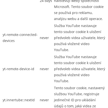
24 days
navštěvují weby společnosti
Microsoft. Tento soubor cookie
se používá pro reklamu,
analýzu webu a další operace.
Služba YouTube nastavuje
tento soubor cookie k uložení
yt-remote-connected-
never
předvoleb videa uživatele, který
devices
používá vložené video
YouTube.
Služba YouTube nastavuje
tento soubor cookie k uložení
yt-remote-device-id
never
předvoleb videa uživatele, který
používá vložené video
YouTube.
Tento soubor cookie, nastavený
službou YouTube, registruje
yt.innertube::nextId
never
jedinečné ID pro ukládání
údajů o tom, jaká videa ze