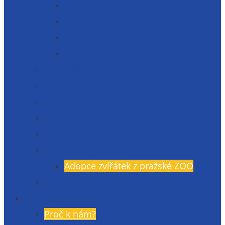
Matematika
Cizí jazyky
Humanitní vědy
Přírodní vědy
Maturitní zkouška
Malá maturita
Projekty
Poradenské služby
TV Gymlit
Mimoškolní aktivity
Adopce zvířátek z pražské ZOO
Učebnice
Uchazeči
Proč k nám?