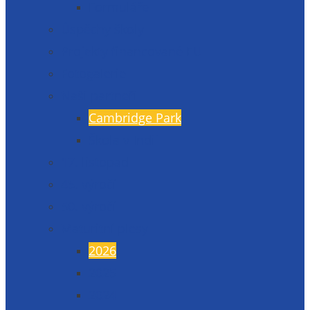
Formuláře
Úspěchy školy
Projekty financované EU
Fotogalerie
Naši partneři
Cambridge Park
Škola v Indii
17. listopad
45. výročí
50. výročí
Maturitní plesy
2026
2025
2024