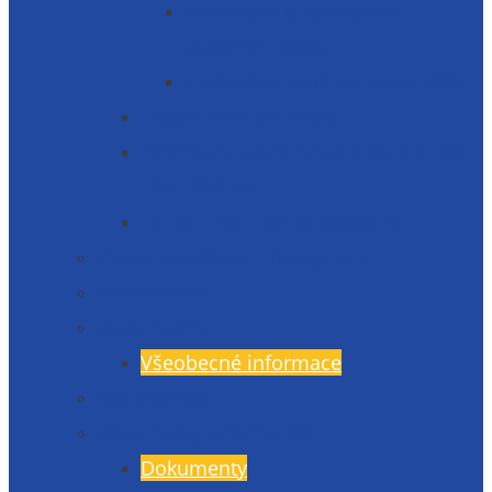
Informace o zpracování
osobních údajů
Prohlášení o přístupnosti 2025
Organizační struktura
Informace zveřejňované dle § 5 zák.
106/1999 Sb.
Etická linka – whistleblowing
Prezentace školy – fotogalerie
Zaměstnanci
Rada rodičů
Všeobecné informace
Školská rada
Dokumenty a formuláře
Dokumenty