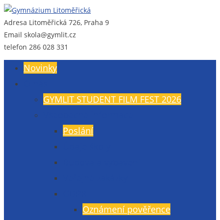
Adresa
Litoměřická 726, Praha 9
Gymnázium Litoměřická
Gymnázium, Praha 9, Litoměřická 726
Email
skola@gymlit.cz
telefon
286 028 331
Novinky
O nás
GYMLIT STUDENT FILM FEST 2026
Všeobecné informace
Poslání
Údaje školy
Budova a vybavení
Veřejné zakázky
GDPR
Oznámení pověřence