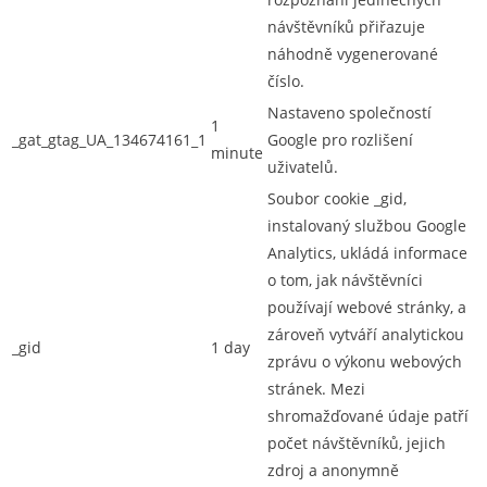
návštěvníků přiřazuje
náhodně vygenerované
číslo.
Nastaveno společností
1
_gat_gtag_UA_134674161_1
Google pro rozlišení
minute
uživatelů.
Soubor cookie _gid,
instalovaný službou Google
Analytics, ukládá informace
o tom, jak návštěvníci
používají webové stránky, a
zároveň vytváří analytickou
_gid
1 day
zprávu o výkonu webových
stránek. Mezi
shromažďované údaje patří
počet návštěvníků, jejich
zdroj a anonymně