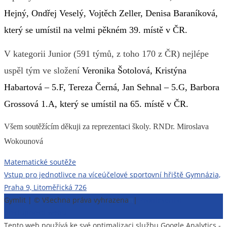
Hejný, Ondřej Veselý, Vojtěch Zeller, Denisa Baraníková,
který se umístil na velmi pěkném 39. místě v ČR.
V kategorii
Junior
(5
91
týmů, z toho 1
70
z ČR) nejlépe
uspěl tým
ve složení
Veronika Šotolová, Kristýna
Habartová – 5.F, Tereza Černá, Jan Sehnal – 5.G, Barbora
Grossová 1.A
, který se umístil na
65. místě v ČR.
Všem soutěžícím děkuji za reprezentaci školy. RNDr. Miroslava
Wokounová
Navigace
Matematické soutěže
Vstup pro jednotlivce na víceúčelové sportovní hřiště Gymnázia,
pro
Praha 9, Litoměřická 726
příspěvek
Gymlit | © Všechna práva vyhrazena
π
|
Prohlášení o
přístupnosti webu
Tento web používá ke své optimalizaci službu Google Analytics -