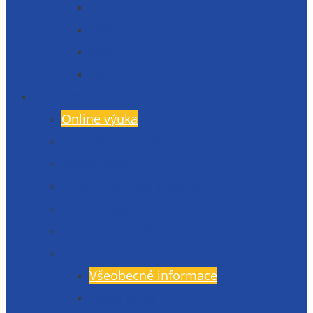
2023
2022
2020
2019
Studium
Online výuka
Bakaláři – přihlášení
Rozvrh hodin
E-learning (LMS Moodle)
Harmonogram
Sportovní, jazykové a poznávací akce
Koncepce studia
Všeobecné informace
Český jazyk