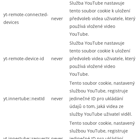
Služba YouTube nastavuje
tento soubor cookie k uložení
yt-remote-connected-
never
předvoleb videa uživatele, který
devices
používá vložené video
YouTube.
Služba YouTube nastavuje
tento soubor cookie k uložení
yt-remote-device-id
never
předvoleb videa uživatele, který
používá vložené video
YouTube.
Tento soubor cookie, nastavený
službou YouTube, registruje
yt.innertube::nextId
never
jedinečné ID pro ukládání
údajů o tom, jaká videa ze
služby YouTube uživatel viděl.
Tento soubor cookie, nastavený
službou YouTube, registruje
yt.innertube::requests
never
jedinečné ID pro ukládání