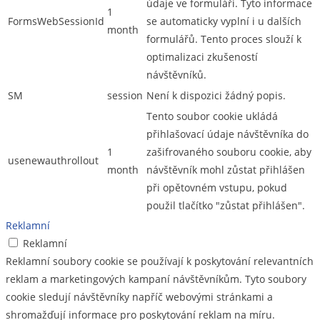
údaje ve formuláři. Tyto informace
1
FormsWebSessionId
se automaticky vyplní i u dalších
month
formulářů. Tento proces slouží k
optimalizaci zkušeností
návštěvníků.
SM
session
Není k dispozici žádný popis.
Tento soubor cookie ukládá
přihlašovací údaje návštěvníka do
1
zašifrovaného souboru cookie, aby
usenewauthrollout
month
návštěvník mohl zůstat přihlášen
při opětovném vstupu, pokud
použil tlačítko "zůstat přihlášen".
Reklamní
Reklamní
Reklamní soubory cookie se používají k poskytování relevantních
reklam a marketingových kampaní návštěvníkům. Tyto soubory
cookie sledují návštěvníky napříč webovými stránkami a
shromažďují informace pro poskytování reklam na míru.