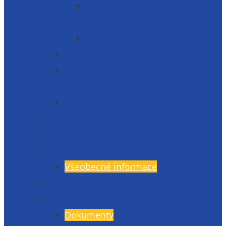
Informace o zpracování
osobních údajů
Prohlášení o přístupnosti 2025
Organizační struktura
Informace zveřejňované dle § 5 zák.
106/1999 Sb.
Etická linka – whistleblowing
Prezentace školy – fotogalerie
Zaměstnanci
Rada rodičů
Všeobecné informace
Školská rada
Dokumenty a formuláře
Dokumenty