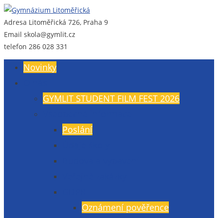
Adresa
Litoměřická 726, Praha 9
Gymnázium Litoměřická
Gymnázium, Praha 9, Litoměřická 726
Email
skola@gymlit.cz
telefon
286 028 331
Novinky
O nás
GYMLIT STUDENT FILM FEST 2026
Všeobecné informace
Poslání
Údaje školy
Budova a vybavení
Veřejné zakázky
GDPR
Oznámení pověřence