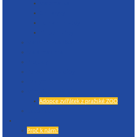
Matematika
Cizí jazyky
Humanitní vědy
Přírodní vědy
Maturitní zkouška
Malá maturita
Projekty
Poradenské služby
TV Gymlit
Mimoškolní aktivity
Adopce zvířátek z pražské ZOO
Učebnice
Uchazeči
Proč k nám?