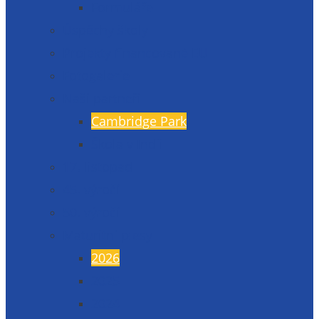
Formuláře
Úspěchy školy
Projekty financované EU
Fotogalerie
Naši partneři
Cambridge Park
Škola v Indii
17. listopad
45. výročí
50. výročí
Maturitní plesy
2026
2025
2024