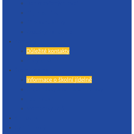
Den otevřených dveří
Přijímací řízení
Přípravné kurzy
Zkoušky nanečisto
Kontakty
Důležité kontakty
Kudy k nám?
Školní jídelna
Informace o školní jídelně
Objednávky a odhlášení stravy
Jídelníček
Momentky ze ŠJ
Knihovna
Gymlit Ekotým