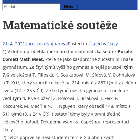
Vyhledávání
Matematické soutěže
21. 4. 2021
Jaroslava Najnarová
Posted in
Úspěchy školy
1) V dubnu proběhla mezinárodní matematická soutěž
Purple
Comet! Math Meet,
které se jako každoročně zúčastnilo i naše
gymnázium. Ze čtyř týmů vyššího gymnázia nejlépe uspěl
tým
7.G
ve složení T. Filipská, K. Soukupová, M. Šídová, V. Dohnalová
a T. Kříž, který skončil celkově na 214. místě z 887 týmů z celého
světa (12. z 25 v ČR). Ze tří týmů nižšího gymnázia si nejlépe
vedl
tým 4. F
ve složení Z. Holcová, J. Bičáková, J. Feix, F.
Kocourek, M. Mečíř a N. H. Nguyen, který obsadil 148. místo z
511 týmů (8. z 24 v ČR). I ostatní týmy byly v první třetině
celkového pořadí. Děkujeme všem za úspěšnou reprezentaci
školy.
2) Letos poprvé se naši studenti tercie G a obou kvart