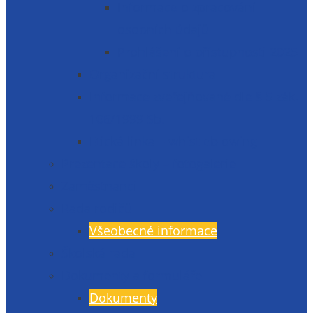
Informace o zpracování
osobních údajů
Prohlášení o přístupnosti 2025
Organizační struktura
Informace zveřejňované dle § 5 zák.
106/1999 Sb.
Etická linka – whistleblowing
Prezentace školy – fotogalerie
Zaměstnanci
Rada rodičů
Všeobecné informace
Školská rada
Dokumenty a formuláře
Dokumenty