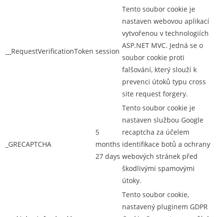
Tento soubor cookie je
nastaven webovou aplikací
vytvořenou v technologiích
ASP.NET MVC. Jedná se o
__RequestVerificationToken
session
soubor cookie proti
falšování, který slouží k
prevenci útoků typu cross
site request forgery.
Tento soubor cookie je
nastaven službou Google
5
recaptcha za účelem
_GRECAPTCHA
months
identifikace botů a ochrany
27 days
webových stránek před
škodlivými spamovými
útoky.
Tento soubor cookie,
nastavený pluginem GDPR