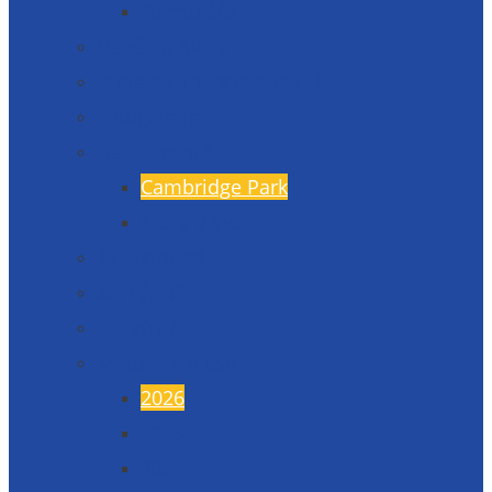
Formuláře
Úspěchy školy
Projekty financované EU
Fotogalerie
Naši partneři
Cambridge Park
Škola v Indii
17. listopad
45. výročí
50. výročí
Maturitní plesy
2026
2025
2024