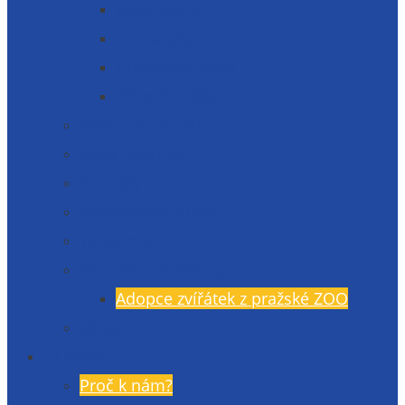
Matematika
Cizí jazyky
Humanitní vědy
Přírodní vědy
Maturitní zkouška
Malá maturita
Projekty
Poradenské služby
TV Gymlit
Mimoškolní aktivity
Adopce zvířátek z pražské ZOO
Učebnice
Uchazeči
Proč k nám?