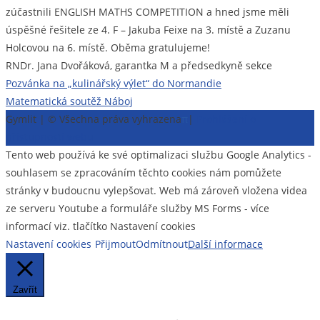
zúčastnili ENGLISH MATHS COMPETITION a hned jsme měli
úspěšné řešitele ze 4. F – Jakuba Feixe na 3. místě a Zuzanu
Holcovou na 6. místě. Oběma gratulujeme!
RNDr. Jana Dvořáková, garantka M a předsedkyně sekce
Navigace
Pozvánka na „kulinářský výlet“ do Normandie
Matematická soutěž Náboj
pro
Gymlit | © Všechna práva vyhrazena
π
|
Prohlášení o
příspěvek
přístupnosti webu
Tento web používá ke své optimalizaci službu Google Analytics -
souhlasem se zpracováním těchto cookies nám pomůžete
stránky v budoucnu vylepšovat. Web má zároveň vložena videa
ze serveru Youtube a formuláře služby MS Forms - více
informací viz. tlačítko Nastavení cookies
Nastavení cookies
Přijmout
Odmítnout
Další informace
Zavřít