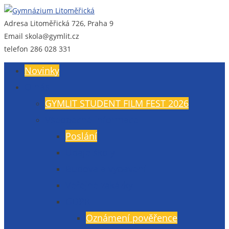
Adresa
Litoměřická 726, Praha 9
Gymnázium Litoměřická
Gymnázium, Praha 9, Litoměřická 726
Email
skola@gymlit.cz
telefon
286 028 331
Novinky
O nás
GYMLIT STUDENT FILM FEST 2026
Všeobecné informace
Poslání
Údaje školy
Budova a vybavení
Veřejné zakázky
GDPR
Oznámení pověřence