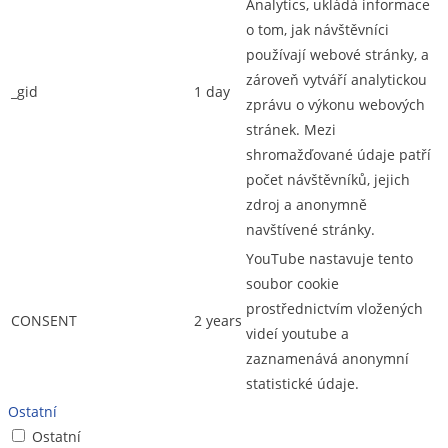
Analytics, ukládá informace
o tom, jak návštěvníci
používají webové stránky, a
zároveň vytváří analytickou
_gid
1 day
zprávu o výkonu webových
stránek. Mezi
shromažďované údaje patří
počet návštěvníků, jejich
zdroj a anonymně
navštívené stránky.
YouTube nastavuje tento
soubor cookie
prostřednictvím vložených
CONSENT
2 years
videí youtube a
zaznamenává anonymní
statistické údaje.
Ostatní
Ostatní