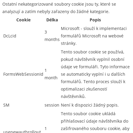
Ostatní nekategorizované soubory cookie jsou ty, které se
analyzují a zatím nebyly zařazeny do žádné kategorie.
Cookie
Délka
Popis
Microsoft - slouží k implementaci
3
DcLcid
formulářů Microsoft na webové
months
stránky.
Tento soubor cookie se používá,
pokud návštěvník vyplnil osobní
údaje ve formuláři. Tyto informace
1
FormsWebSessionId
se automaticky vyplní i u dalších
month
formulářů. Tento proces slouží k
optimalizaci zkušeností
návštěvníků.
SM
session
Není k dispozici žádný popis.
Tento soubor cookie ukládá
přihlašovací údaje návštěvníka do
1
zašifrovaného souboru cookie, aby
usenewauthrollout