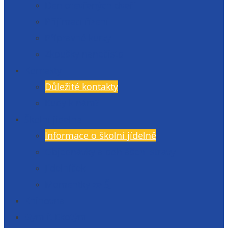
Den otevřených dveří
Přijímací řízení
Přípravné kurzy
Zkoušky nanečisto
Kontakty
Důležité kontakty
Kudy k nám?
Školní jídelna
Informace o školní jídelně
Objednávky a odhlášení stravy
Jídelníček
Momentky ze ŠJ
Knihovna
Gymlit Ekotým