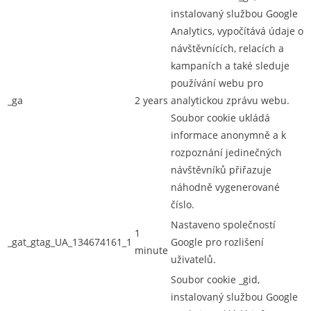
instalovaný službou Google
Analytics, vypočítává údaje o
návštěvnících, relacích a
kampaních a také sleduje
používání webu pro
_ga
2 years
analytickou zprávu webu.
Soubor cookie ukládá
informace anonymně a k
rozpoznání jedinečných
návštěvníků přiřazuje
náhodně vygenerované
číslo.
Nastaveno společností
1
_gat_gtag_UA_134674161_1
Google pro rozlišení
minute
uživatelů.
Soubor cookie _gid,
instalovaný službou Google