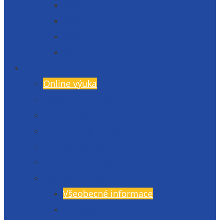
2023
2022
2020
2019
Studium
Online výuka
Bakaláři – přihlášení
Rozvrh hodin
E-learning (LMS Moodle)
Harmonogram
Sportovní, jazykové a poznávací akce
Koncepce studia
Všeobecné informace
Český jazyk