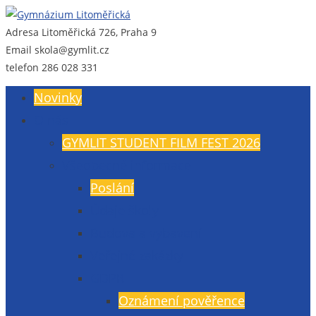
Adresa
Litoměřická 726, Praha 9
Gymnázium Litoměřická
Gymnázium, Praha 9, Litoměřická 726
Email
skola@gymlit.cz
telefon
286 028 331
Novinky
O nás
GYMLIT STUDENT FILM FEST 2026
Všeobecné informace
Poslání
Údaje školy
Budova a vybavení
Veřejné zakázky
GDPR
Oznámení pověřence