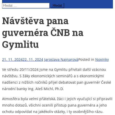
Vyhledávání
Návštěva pana
guvernéra ČNB na
Gymlitu
21. 11. 2024
22. 11. 2024
Jaroslava Najnarová
Posted in
Novinky
Ve středu 20/11/2024 jsme na Gymlitu přivítali další vzácnou
návštěvu. S žáky ekonomických seminářů a s ekonomickými
nadšenci z nižších ročníků přijel debatovat pan guvernér České
národní banky Ing. Aleš Michl, Ph.D.
Atmosféra byla velmi přátelská, žáci i jejich vyučující si připravili
mnoho dotazů, všichni ocenili přístup pana guvernéra a jeho
ochotu odpovídat na jakékoliv otázky, i ty osobnějšího rázu.