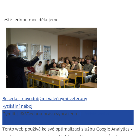
Ještě jednou moc děkujeme.
Navigace
Beseda s novodobými válečnými veterány
Fyzikální náboj
pro
Gymlit | © Všechna práva vyhrazena
π
|
Prohlášení o
příspěvek
přístupnosti webu
Tento web používá ke své optimalizaci službu Google Analytics -