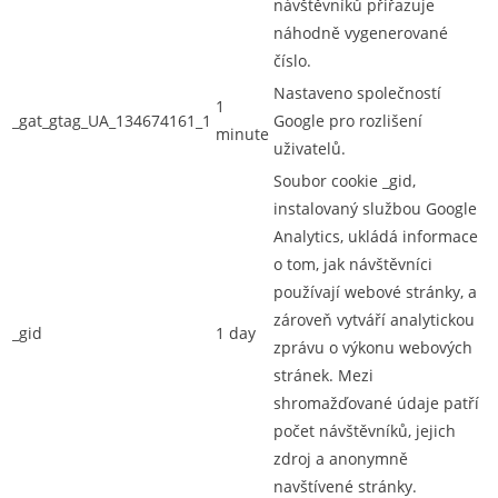
návštěvníků přiřazuje
náhodně vygenerované
číslo.
Nastaveno společností
1
_gat_gtag_UA_134674161_1
Google pro rozlišení
minute
uživatelů.
Soubor cookie _gid,
instalovaný službou Google
Analytics, ukládá informace
o tom, jak návštěvníci
používají webové stránky, a
zároveň vytváří analytickou
_gid
1 day
zprávu o výkonu webových
stránek. Mezi
shromažďované údaje patří
počet návštěvníků, jejich
zdroj a anonymně
navštívené stránky.