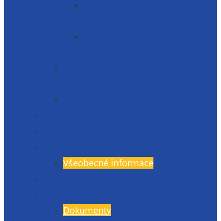
Informace o zpracování
osobních údajů
Prohlášení o přístupnosti 2025
Organizační struktura
Informace zveřejňované dle § 5 zák.
106/1999 Sb.
Etická linka – whistleblowing
Prezentace školy – fotogalerie
Zaměstnanci
Rada rodičů
Všeobecné informace
Školská rada
Dokumenty a formuláře
Dokumenty