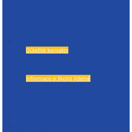
Den otevřených dveří
Přijímací řízení
Přípravné kurzy
Zkoušky nanečisto
Kontakty
Důležité kontakty
Kudy k nám?
Školní jídelna
Informace o školní jídelně
Objednávky a odhlášení stravy
Jídelníček
Momentky ze ŠJ
Knihovna
Gymlit Ekotým