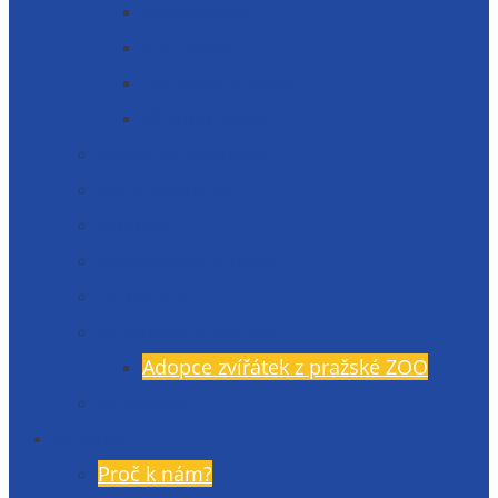
Matematika
Cizí jazyky
Humanitní vědy
Přírodní vědy
Maturitní zkouška
Malá maturita
Projekty
Poradenské služby
TV Gymlit
Mimoškolní aktivity
Adopce zvířátek z pražské ZOO
Učebnice
Uchazeči
Proč k nám?