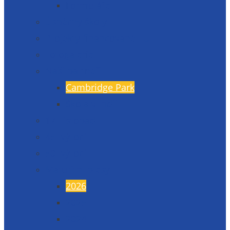
Formuláře
Úspěchy školy
Projekty financované EU
Fotogalerie
Naši partneři
Cambridge Park
Škola v Indii
17. listopad
45. výročí
50. výročí
Maturitní plesy
2026
2025
2024