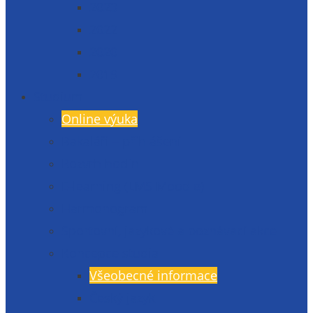
2023
2022
2020
2019
Studium
Online výuka
Bakaláři – přihlášení
Rozvrh hodin
E-learning (LMS Moodle)
Harmonogram
Sportovní, jazykové a poznávací akce
Koncepce studia
Všeobecné informace
Český jazyk