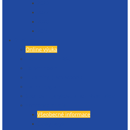
2023
2022
2020
2019
Studium
Online výuka
Bakaláři – přihlášení
Rozvrh hodin
E-learning (LMS Moodle)
Harmonogram
Sportovní, jazykové a poznávací akce
Koncepce studia
Všeobecné informace
Český jazyk