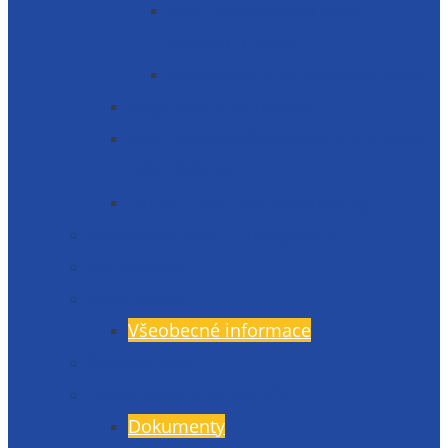
Informace o zpracování
osobních údajů
Prohlášení o přístupnosti 2025
Organizační struktura
Informace zveřejňované dle § 5 zák.
106/1999 Sb.
Etická linka – whistleblowing
Prezentace školy – fotogalerie
Zaměstnanci
Rada rodičů
Všeobecné informace
Školská rada
Dokumenty a formuláře
Dokumenty