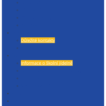
Den otevřených dveří
Přijímací řízení
Přípravné kurzy
Zkoušky nanečisto
Kontakty
Důležité kontakty
Kudy k nám?
Školní jídelna
Informace o školní jídelně
Objednávky a odhlášení stravy
Jídelníček
Momentky ze ŠJ
Knihovna
Gymlit Ekotým