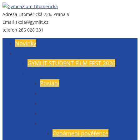
Adresa
Litoměřická 726, Praha 9
Gymnázium Litoměřická
Gymnázium, Praha 9, Litoměřická 726
Email
skola@gymlit.cz
telefon
286 028 331
Novinky
O nás
GYMLIT STUDENT FILM FEST 2026
Všeobecné informace
Poslání
Údaje školy
Budova a vybavení
Veřejné zakázky
GDPR
Oznámení pověřence