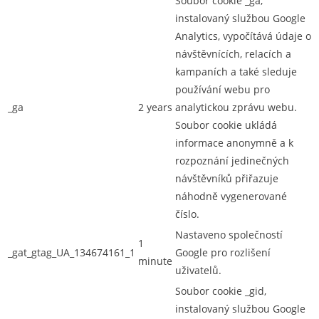
Soubor cookie _ga,
instalovaný službou Google
Analytics, vypočítává údaje o
návštěvnících, relacích a
kampaních a také sleduje
používání webu pro
_ga
2 years
analytickou zprávu webu.
Soubor cookie ukládá
informace anonymně a k
rozpoznání jedinečných
návštěvníků přiřazuje
náhodně vygenerované
číslo.
Nastaveno společností
1
_gat_gtag_UA_134674161_1
Google pro rozlišení
minute
uživatelů.
Soubor cookie _gid,
instalovaný službou Google