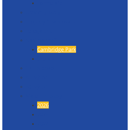
Formuláře
Úspěchy školy
Projekty financované EU
Fotogalerie
Naši partneři
Cambridge Park
Škola v Indii
17. listopad
45. výročí
50. výročí
Maturitní plesy
2026
2025
2024