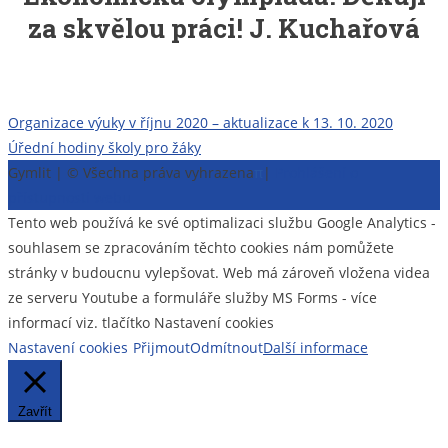
za skvělou práci! J. Kuchařová
Navigace
Organizace výuky v říjnu 2020 – aktualizace k 13. 10. 2020
Úřední hodiny školy pro žáky
pro
Gymlit | © Všechna práva vyhrazena
π
|
Prohlášení o
příspěvek
přístupnosti webu
Tento web používá ke své optimalizaci službu Google Analytics -
souhlasem se zpracováním těchto cookies nám pomůžete
stránky v budoucnu vylepšovat. Web má zároveň vložena videa
ze serveru Youtube a formuláře služby MS Forms - více
informací viz. tlačítko Nastavení cookies
Nastavení cookies
Přijmout
Odmítnout
Další informace
Zavřít