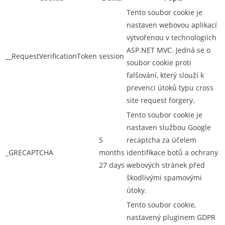
Tento soubor cookie je
nastaven webovou aplikací
vytvořenou v technologiích
ASP.NET MVC. Jedná se o
__RequestVerificationToken
session
soubor cookie proti
falšování, který slouží k
prevenci útoků typu cross
site request forgery.
Tento soubor cookie je
nastaven službou Google
5
recaptcha za účelem
_GRECAPTCHA
months
identifikace botů a ochrany
27 days
webových stránek před
škodlivými spamovými
útoky.
Tento soubor cookie,
nastavený pluginem GDPR