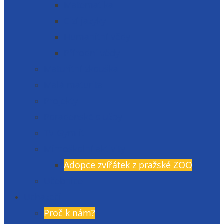
Matematika
Cizí jazyky
Humanitní vědy
Přírodní vědy
Maturitní zkouška
Malá maturita
Projekty
Poradenské služby
TV Gymlit
Mimoškolní aktivity
Adopce zvířátek z pražské ZOO
Učebnice
Uchazeči
Proč k nám?