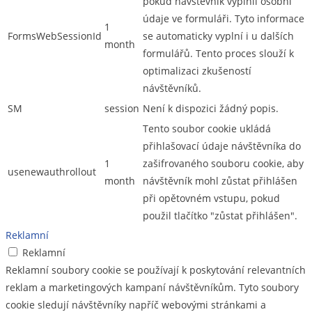
pokud návštěvník vyplnil osobní
údaje ve formuláři. Tyto informace
1
FormsWebSessionId
se automaticky vyplní i u dalších
month
formulářů. Tento proces slouží k
optimalizaci zkušeností
návštěvníků.
SM
session
Není k dispozici žádný popis.
Tento soubor cookie ukládá
přihlašovací údaje návštěvníka do
1
zašifrovaného souboru cookie, aby
usenewauthrollout
month
návštěvník mohl zůstat přihlášen
při opětovném vstupu, pokud
použil tlačítko "zůstat přihlášen".
Reklamní
Reklamní
Reklamní soubory cookie se používají k poskytování relevantních
reklam a marketingových kampaní návštěvníkům. Tyto soubory
cookie sledují návštěvníky napříč webovými stránkami a