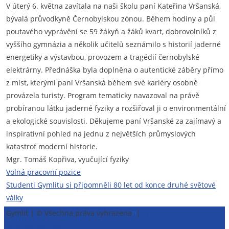
V úterý 6. května zavítala na naši školu paní Kateřina Vršanská,
bývalá průvodkyně Černobylskou zónou. Během hodiny a půl
poutavého vyprávění se 59 žákyň a žáků kvart, dobrovolníků z
vyššího gymnázia a několik učitelů seznámilo s historií jaderné
energetiky a výstavbou, provozem a tragédií černobylské
elektrárny. Přednáška byla doplněna o autentické záběry přímo
z míst, kterými paní Vršanská během své kariéry osobně
provázela turisty. Program tematicky navazoval na právě
probíranou látku jaderné fyziky a rozšiřoval ji o environmentální
a ekologické souvislosti. Děkujeme paní Vršanské za zajímavý a
inspirativní pohled na jednu z největších průmyslových
katastrof moderní historie.
Mgr. Tomáš Kopřiva, vyučující fyziky
Navigace
Volná pracovní pozice
Studenti Gymlitu si připomněli 80 let od konce druhé světové
pro
války
příspěvek
Gymlit | © Všechna práva vyhrazena
π
|
Prohlášení o
přístupnosti webu