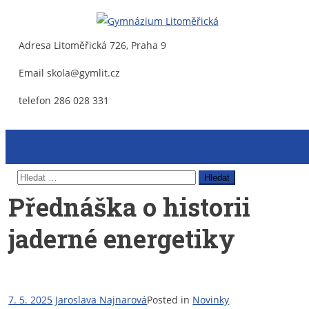
Adresa
Litoměřická 726, Praha 9
Gymnázium Litoměřická
Gymnázium, Praha 9, Litoměřická 726
Email
skola@gymlit.cz
telefon
286 028 331
Vyhledávání
Přednáška o historii
jaderné energetiky
7. 5. 2025
Jaroslava Najnarová
Posted in
Novinky