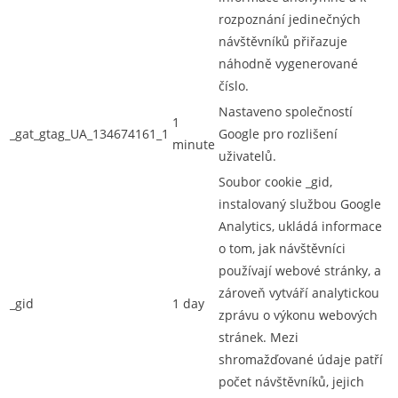
rozpoznání jedinečných
návštěvníků přiřazuje
náhodně vygenerované
číslo.
Nastaveno společností
1
_gat_gtag_UA_134674161_1
Google pro rozlišení
minute
uživatelů.
Soubor cookie _gid,
instalovaný službou Google
Analytics, ukládá informace
o tom, jak návštěvníci
používají webové stránky, a
zároveň vytváří analytickou
_gid
1 day
zprávu o výkonu webových
stránek. Mezi
shromažďované údaje patří
počet návštěvníků, jejich