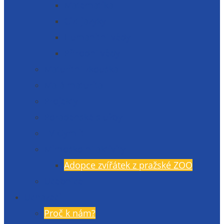
Matematika
Cizí jazyky
Humanitní vědy
Přírodní vědy
Maturitní zkouška
Malá maturita
Projekty
Poradenské služby
TV Gymlit
Mimoškolní aktivity
Adopce zvířátek z pražské ZOO
Učebnice
Uchazeči
Proč k nám?