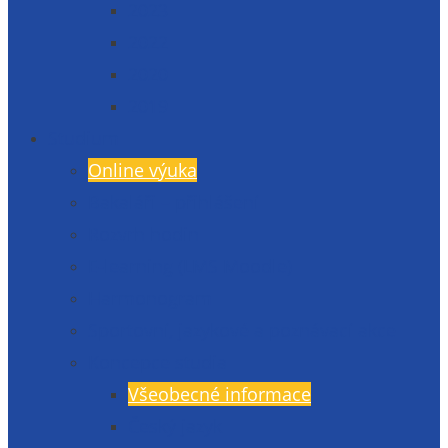
2023
2022
2020
2019
Studium
Online výuka
Bakaláři – přihlášení
Rozvrh hodin
E-learning (LMS Moodle)
Harmonogram
Sportovní, jazykové a poznávací akce
Koncepce studia
Všeobecné informace
Český jazyk