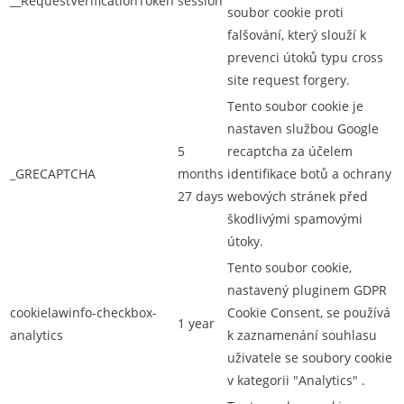
__RequestVerificationToken
session
soubor cookie proti
falšování, který slouží k
prevenci útoků typu cross
site request forgery.
Tento soubor cookie je
nastaven službou Google
5
recaptcha za účelem
_GRECAPTCHA
months
identifikace botů a ochrany
27 days
webových stránek před
škodlivými spamovými
útoky.
Tento soubor cookie,
nastavený pluginem GDPR
cookielawinfo-checkbox-
Cookie Consent, se používá
1 year
analytics
k zaznamenání souhlasu
uživatele se soubory cookie
v kategorii "Analytics" .