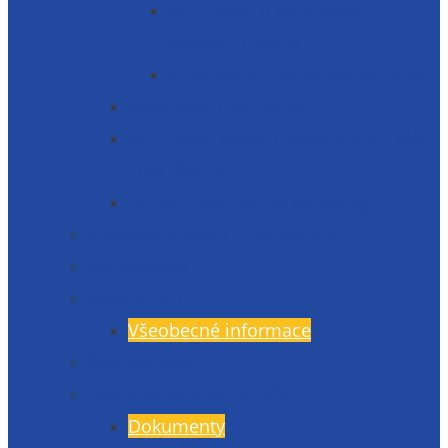
Informace o zpracování
osobních údajů
Prohlášení o přístupnosti 2025
Organizační struktura
Informace zveřejňované dle § 5 zák.
106/1999 Sb.
Etická linka – whistleblowing
Prezentace školy – fotogalerie
Zaměstnanci
Rada rodičů
Všeobecné informace
Školská rada
Dokumenty a formuláře
Dokumenty