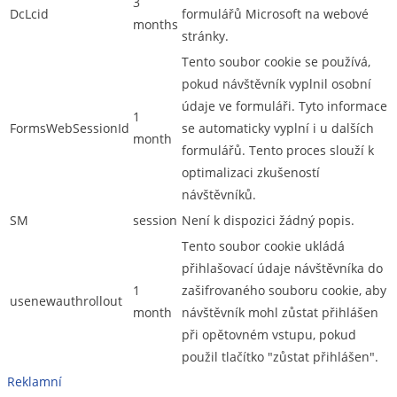
3
DcLcid
formulářů Microsoft na webové
months
stránky.
Tento soubor cookie se používá,
pokud návštěvník vyplnil osobní
údaje ve formuláři. Tyto informace
1
FormsWebSessionId
se automaticky vyplní i u dalších
month
formulářů. Tento proces slouží k
optimalizaci zkušeností
návštěvníků.
SM
session
Není k dispozici žádný popis.
Tento soubor cookie ukládá
přihlašovací údaje návštěvníka do
1
zašifrovaného souboru cookie, aby
usenewauthrollout
month
návštěvník mohl zůstat přihlášen
při opětovném vstupu, pokud
použil tlačítko "zůstat přihlášen".
Reklamní