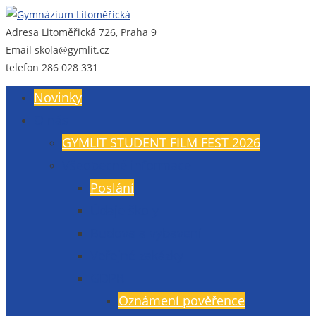
Adresa
Litoměřická 726, Praha 9
Gymnázium Litoměřická
Gymnázium, Praha 9, Litoměřická 726
Email
skola@gymlit.cz
telefon
286 028 331
Novinky
O nás
GYMLIT STUDENT FILM FEST 2026
Všeobecné informace
Poslání
Údaje školy
Budova a vybavení
Veřejné zakázky
GDPR
Oznámení pověřence