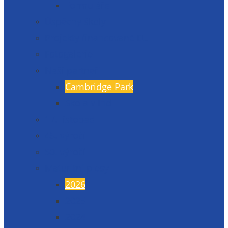
Formuláře
Úspěchy školy
Projekty financované EU
Fotogalerie
Naši partneři
Cambridge Park
Škola v Indii
17. listopad
45. výročí
50. výročí
Maturitní plesy
2026
2025
2024