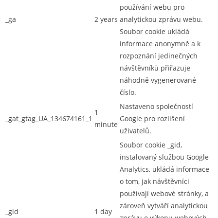
používání webu pro
_ga
2 years
analytickou zprávu webu.
Soubor cookie ukládá
informace anonymně a k
rozpoznání jedinečných
návštěvníků přiřazuje
náhodně vygenerované
číslo.
Nastaveno společností
1
_gat_gtag_UA_134674161_1
Google pro rozlišení
minute
uživatelů.
Soubor cookie _gid,
instalovaný službou Google
Analytics, ukládá informace
o tom, jak návštěvníci
používají webové stránky, a
zároveň vytváří analytickou
_gid
1 day
zprávu o výkonu webových