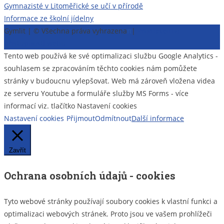
Navigace
Gymnazisté v Litoměřické se učí v přírodě
Informace ze školní jídelny
pro
Gymlit | © Všechna práva vyhrazena
π
|
Prohlášení o
příspěvek
přístupnosti webu
Tento web používá ke své optimalizaci službu Google Analytics -
souhlasem se zpracováním těchto cookies nám pomůžete
stránky v budoucnu vylepšovat. Web má zároveň vložena videa
ze serveru Youtube a formuláře služby MS Forms - více
informací viz. tlačítko Nastavení cookies
Nastavení cookies
Přijmout
Odmítnout
Další informace
Zavřít
Ochrana osobních údajů - cookies
Tyto webové stránky používají soubory cookies k vlastní funkci a
optimalizaci webových stránek. Proto jsou ve vašem prohlížeči