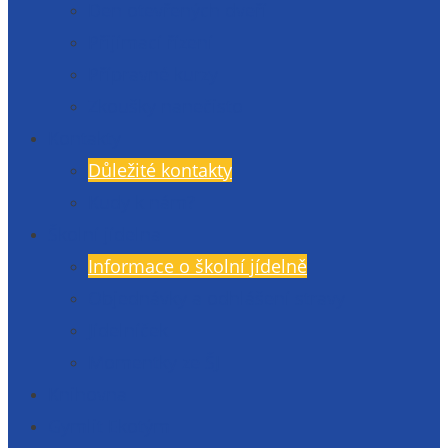
Den otevřených dveří
Přijímací řízení
Přípravné kurzy
Zkoušky nanečisto
Kontakty
Důležité kontakty
Kudy k nám?
Školní jídelna
Informace o školní jídelně
Objednávky a odhlášení stravy
Jídelníček
Momentky ze ŠJ
Knihovna
Gymlit Ekotým