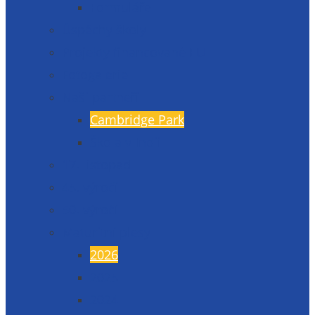
Formuláře
Úspěchy školy
Projekty financované EU
Fotogalerie
Naši partneři
Cambridge Park
Škola v Indii
17. listopad
45. výročí
50. výročí
Maturitní plesy
2026
2025
2024