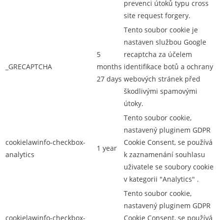
prevenci útoků typu cross
site request forgery.
Tento soubor cookie je
nastaven službou Google
5
recaptcha za účelem
_GRECAPTCHA
months
identifikace botů a ochrany
27 days
webových stránek před
škodlivými spamovými
útoky.
Tento soubor cookie,
nastavený pluginem GDPR
cookielawinfo-checkbox-
Cookie Consent, se používá
1 year
analytics
k zaznamenání souhlasu
uživatele se soubory cookie
v kategorii "Analytics" .
Tento soubor cookie,
nastavený pluginem GDPR
cookielawinfo-checkbox-
Cookie Consent, se používá