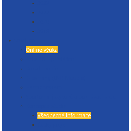
2023
2022
2020
2019
Studium
Online výuka
Bakaláři – přihlášení
Rozvrh hodin
E-learning (LMS Moodle)
Harmonogram
Sportovní, jazykové a poznávací akce
Koncepce studia
Všeobecné informace
Český jazyk