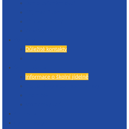
Den otevřených dveří
Přijímací řízení
Přípravné kurzy
Zkoušky nanečisto
Kontakty
Důležité kontakty
Kudy k nám?
Školní jídelna
Informace o školní jídelně
Objednávky a odhlášení stravy
Jídelníček
Momentky ze ŠJ
Knihovna
Gymlit Ekotým