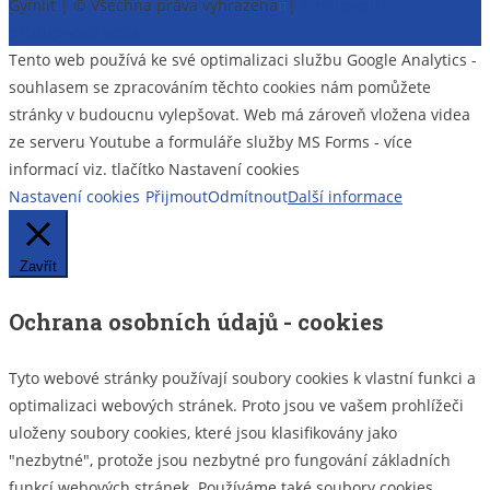
Gymlit | © Všechna práva vyhrazena
π
|
Prohlášení o
příspěvek
přístupnosti webu
Tento web používá ke své optimalizaci službu Google Analytics -
souhlasem se zpracováním těchto cookies nám pomůžete
stránky v budoucnu vylepšovat. Web má zároveň vložena videa
ze serveru Youtube a formuláře služby MS Forms - více
informací viz. tlačítko Nastavení cookies
Nastavení cookies
Přijmout
Odmítnout
Další informace
Zavřít
Ochrana osobních údajů - cookies
Tyto webové stránky používají soubory cookies k vlastní funkci a
optimalizaci webových stránek. Proto jsou ve vašem prohlížeči
uloženy soubory cookies, které jsou klasifikovány jako
"nezbytné", protože jsou nezbytné pro fungování základních
funkcí webových stránek. Používáme také soubory cookies