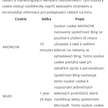
reklam a marketingových kampaní návštěvníkům. Tyto soubory
cookie sledují návštěvníky napříč webovými stránkami a
shromažďují informace pro poskytování reklam na míru.
Cookie
Délka
Popis
Soubor cookie ANONCHK
nastavený společností Bing se
používá k uložení ID relace
10
uživatele a také k ověření
ANONCHK
minutes
kliknutí na reklamy ve
vyhledávači Bing. Tento soubor
cookie pomáhá také při
vytváření zpráv a personalizaci.
Společnost Bing nastavuje
tento soubor cookie k
rozpoznání jedinečných
1 year
webových prohlížečů, které
MUID
24 days
navštěvují weby společnosti
Microsoft. Tento soubor cookie