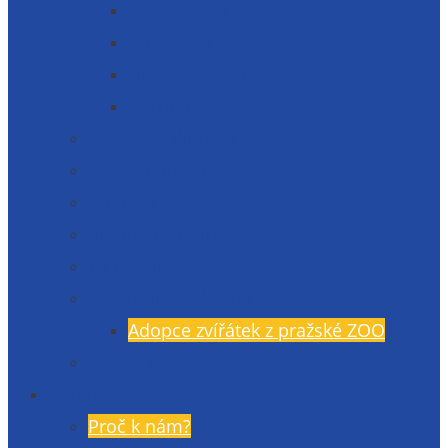
Matematika
Cizí jazyky
Humanitní vědy
Přírodní vědy
Maturitní zkouška
Malá maturita
Projekty
Poradenské služby
TV Gymlit
Mimoškolní aktivity
Adopce zvířátek z pražské ZOO
Učebnice
Uchazeči
Proč k nám?