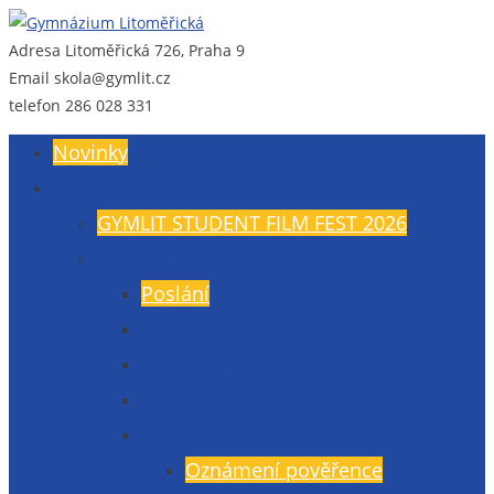
Adresa
Litoměřická 726, Praha 9
Gymnázium Litoměřická
Gymnázium, Praha 9, Litoměřická 726
Email
skola@gymlit.cz
telefon
286 028 331
Novinky
O nás
GYMLIT STUDENT FILM FEST 2026
Všeobecné informace
Poslání
Údaje školy
Budova a vybavení
Veřejné zakázky
GDPR
Oznámení pověřence