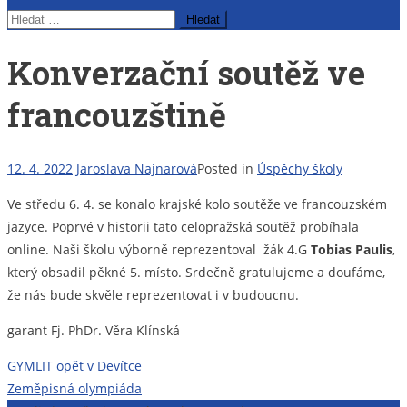
Vyhledávání
Konverzační soutěž ve
francouzštině
12. 4. 2022
Jaroslava Najnarová
Posted in
Úspěchy školy
Ve středu 6. 4. se konalo krajské kolo soutěže ve francouzském
jazyce. Poprvé v historii tato celopražská soutěž probíhala
online. Naši školu výborně reprezentoval žák 4.G
Tobias Paulis
,
který obsadil pěkné 5. místo. Srdečně gratulujeme a doufáme,
že nás bude skvěle reprezentovat i v budoucnu.
garant Fj. PhDr. Věra Klínská
Navigace
GYMLIT opět v Devítce
Zeměpisná olympiáda
pro