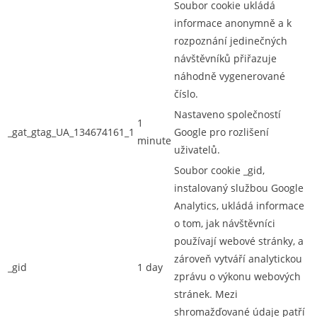
Soubor cookie ukládá
informace anonymně a k
rozpoznání jedinečných
návštěvníků přiřazuje
náhodně vygenerované
číslo.
Nastaveno společností
1
_gat_gtag_UA_134674161_1
Google pro rozlišení
minute
uživatelů.
Soubor cookie _gid,
instalovaný službou Google
Analytics, ukládá informace
o tom, jak návštěvníci
používají webové stránky, a
zároveň vytváří analytickou
_gid
1 day
zprávu o výkonu webových
stránek. Mezi
shromažďované údaje patří