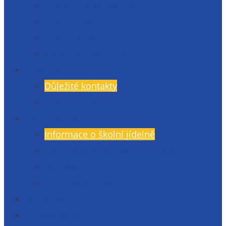
Den otevřených dveří
Přijímací řízení
Přípravné kurzy
Zkoušky nanečisto
Kontakty
Důležité kontakty
Kudy k nám?
Školní jídelna
Informace o školní jídelně
Objednávky a odhlášení stravy
Jídelníček
Momentky ze ŠJ
Knihovna
Gymlit Ekotým