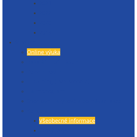
2023
2022
2020
2019
Studium
Online výuka
Bakaláři – přihlášení
Rozvrh hodin
E-learning (LMS Moodle)
Harmonogram
Sportovní, jazykové a poznávací akce
Koncepce studia
Všeobecné informace
Český jazyk