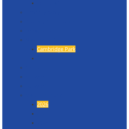
Formuláře
Úspěchy školy
Projekty financované EU
Fotogalerie
Naši partneři
Cambridge Park
Škola v Indii
17. listopad
45. výročí
50. výročí
Maturitní plesy
2026
2025
2024