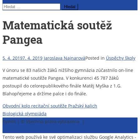
Vyhledávání
Matematická soutěž
Pangea
5. 4. 2019
7. 4. 2019
Jaroslava Najnarová
Posted in
Úspěchy školy
V únoru se 83 našich žáků nižšího gymnázia zúčastnilo on-line
matematické soutěže Pangea. V konkurenci 45 787 žáků
postoupil do celorepublikového finále Matěj Myška z 1.G.
Blahopřejeme a držíme palce i do finále.
Navigace
Obvodní kolo recitační soutěže Pražský kalich
Biologická olympiáda
pro
Gymlit | © Všechna práva vyhrazena
π
|
Prohlášení o
příspěvek
přístupnosti webu
Tento web používá ke své optimalizaci službu Google Analytics -