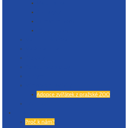
Matematika
Cizí jazyky
Humanitní vědy
Přírodní vědy
Maturitní zkouška
Malá maturita
Projekty
Poradenské služby
TV Gymlit
Mimoškolní aktivity
Adopce zvířátek z pražské ZOO
Učebnice
Uchazeči
Proč k nám?