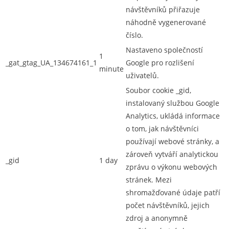
návštěvníků přiřazuje
náhodně vygenerované
číslo.
Nastaveno společností
1
_gat_gtag_UA_134674161_1
Google pro rozlišení
minute
uživatelů.
Soubor cookie _gid,
instalovaný službou Google
Analytics, ukládá informace
o tom, jak návštěvníci
používají webové stránky, a
zároveň vytváří analytickou
_gid
1 day
zprávu o výkonu webových
stránek. Mezi
shromažďované údaje patří
počet návštěvníků, jejich
zdroj a anonymně