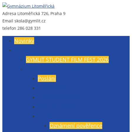
Adresa
Litoměřická 726, Praha 9
Gymnázium Litoměřická
Gymnázium, Praha 9, Litoměřická 726
Email
skola@gymlit.cz
telefon
286 028 331
Novinky
O nás
GYMLIT STUDENT FILM FEST 2026
Všeobecné informace
Poslání
Údaje školy
Budova a vybavení
Veřejné zakázky
GDPR
Oznámení pověřence