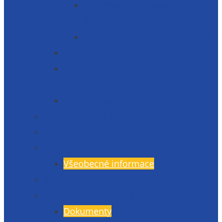
Informace o zpracování
osobních údajů
Prohlášení o přístupnosti 2025
Organizační struktura
Informace zveřejňované dle § 5 zák.
106/1999 Sb.
Etická linka – whistleblowing
Prezentace školy – fotogalerie
Zaměstnanci
Rada rodičů
Všeobecné informace
Školská rada
Dokumenty a formuláře
Dokumenty