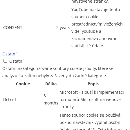
navštívené stránky.
YouTube nastavuje tento
soubor cookie
prostřednictvím vložených
CONSENT
2 years
videí youtube a
zaznamenává anonymní
statistické údaje.
Ostatní
Ostatní
Ostatní nekategorizované soubory cookie jsou ty, které se
analyzují a zatím nebyly zařazeny do žádné kategorie.
Cookie
Délka
Popis
Microsoft - slouží k implementaci
3
DcLcid
formulářů Microsoft na webové
months
stránky.
Tento soubor cookie se používá,
pokud návštěvník vyplnil osobní
údaje ve formuláři. Tyto informace