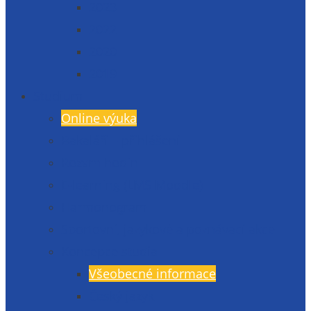
2023
2022
2020
2019
Studium
Online výuka
Bakaláři – přihlášení
Rozvrh hodin
E-learning (LMS Moodle)
Harmonogram
Sportovní, jazykové a poznávací akce
Koncepce studia
Všeobecné informace
Český jazyk