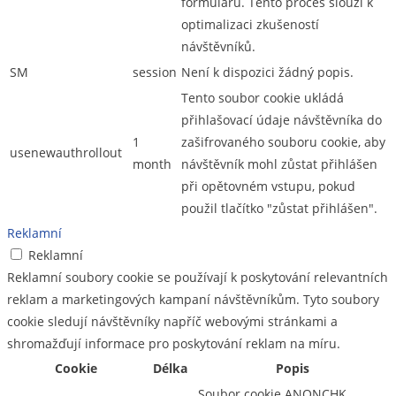
formulářů. Tento proces slouží k
optimalizaci zkušeností
návštěvníků.
SM
session
Není k dispozici žádný popis.
Tento soubor cookie ukládá
přihlašovací údaje návštěvníka do
1
zašifrovaného souboru cookie, aby
usenewauthrollout
month
návštěvník mohl zůstat přihlášen
při opětovném vstupu, pokud
použil tlačítko "zůstat přihlášen".
Reklamní
Reklamní
Reklamní soubory cookie se používají k poskytování relevantních
reklam a marketingových kampaní návštěvníkům. Tyto soubory
cookie sledují návštěvníky napříč webovými stránkami a
shromažďují informace pro poskytování reklam na míru.
Cookie
Délka
Popis
Soubor cookie ANONCHK