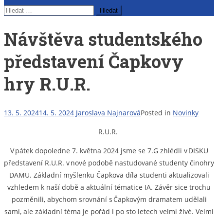
Vyhledávání
Návštěva studentského
představení Čapkovy
hry R.U.R.
13. 5. 2024
14. 5. 2024
Jaroslava Najnarová
Posted in
Novinky
R.U.R.
V pátek dopoledne 7. května 2024 jsme se 7.G zhlédli v DISKU
představení R.U.R. v nové podobě nastudované studenty činohry
DAMU. Základní myšlenku Čapkova díla studenti aktualizovali
vzhledem k naší době a aktuální tématice IA. Závěr sice trochu
pozměnili, abychom srovnání s Čapkovým dramatem udělali
sami, ale základní téma je pořád i po sto letech velmi živé. Velmi