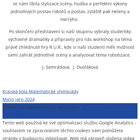
se nám líbila stylizace scény, hudba a perfektní výkony
jednotlivých postav robotů a postav, zvláště pak Heleny a
Harryho.
Po skončení představení si naši skupinu vybraly studentky
výchovné dramatiky a připravily pro nás workshop na téma
právě zhlédnuté hry R.U.R., kde si naši studenti měli možnost
sami zahrát jednotlivé scény a analyzovat téma robotizace.
J.
Semrádová, J. Dvořáková
Navigace
Krajská kola Matematické olympiády
MaSo jaro 2024
pro
Gymlit | © Všechna práva vyhrazena
π
|
Prohlášení o
příspěvek
přístupnosti webu
Tento web používá ke své optimalizaci službu Google Analytics -
souhlasem se zpracováním těchto cookies nám pomůžete
stránky v budoucnu vylepšovat. Web má zároveň vložena videa