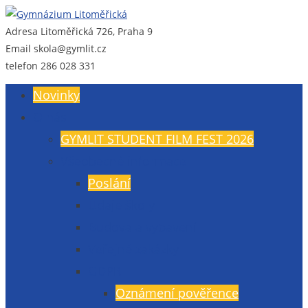
Adresa
Litoměřická 726, Praha 9
Gymnázium Litoměřická
Gymnázium, Praha 9, Litoměřická 726
Email
skola@gymlit.cz
telefon
286 028 331
Novinky
O nás
GYMLIT STUDENT FILM FEST 2026
Všeobecné informace
Poslání
Údaje školy
Budova a vybavení
Veřejné zakázky
GDPR
Oznámení pověřence