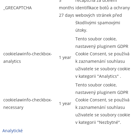
5
recaptcha za účelem
_GRECAPTCHA
months
identifikace botů a ochrany
27 days
webových stránek před
škodlivými spamovými
útoky.
Tento soubor cookie,
nastavený pluginem GDPR
cookielawinfo-checkbox-
Cookie Consent, se používá
1 year
analytics
k zaznamenání souhlasu
uživatele se soubory cookie
v kategorii "Analytics" .
Tento soubor cookie,
nastavený pluginem GDPR
cookielawinfo-checkbox-
Cookie Consent, se používá
1 year
necessary
k zaznamenání souhlasu
uživatele se soubory cookie
v kategorii "Nezbytné".
Analytické