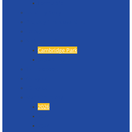
Formuláře
Úspěchy školy
Projekty financované EU
Fotogalerie
Naši partneři
Cambridge Park
Škola v Indii
17. listopad
45. výročí
50. výročí
Maturitní plesy
2026
2025
2024