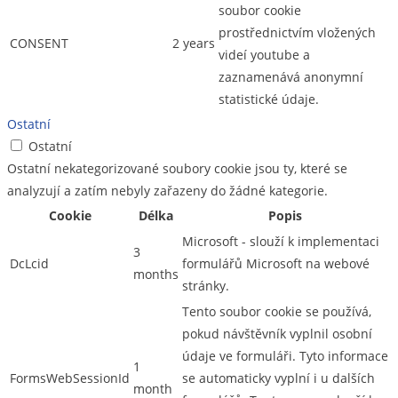
soubor cookie
prostřednictvím vložených
CONSENT
2 years
videí youtube a
zaznamenává anonymní
statistické údaje.
Ostatní
Ostatní
Ostatní nekategorizované soubory cookie jsou ty, které se
analyzují a zatím nebyly zařazeny do žádné kategorie.
Cookie
Délka
Popis
Microsoft - slouží k implementaci
3
DcLcid
formulářů Microsoft na webové
months
stránky.
Tento soubor cookie se používá,
pokud návštěvník vyplnil osobní
údaje ve formuláři. Tyto informace
1
FormsWebSessionId
se automaticky vyplní i u dalších
month