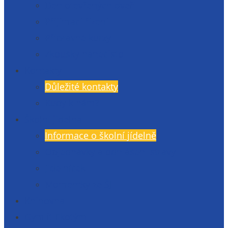
Den otevřených dveří
Přijímací řízení
Přípravné kurzy
Zkoušky nanečisto
Kontakty
Důležité kontakty
Kudy k nám?
Školní jídelna
Informace o školní jídelně
Objednávky a odhlášení stravy
Jídelníček
Momentky ze ŠJ
Knihovna
Gymlit Ekotým