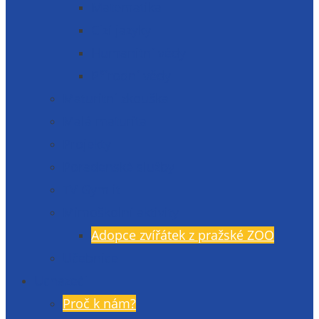
Matematika
Cizí jazyky
Humanitní vědy
Přírodní vědy
Maturitní zkouška
Malá maturita
Projekty
Poradenské služby
TV Gymlit
Mimoškolní aktivity
Adopce zvířátek z pražské ZOO
Učebnice
Uchazeči
Proč k nám?