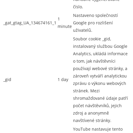
číslo.
Nastaveno společností
1
_gat_gtag_UA_134674161_1
Google pro rozlišení
minute
uživatelů.
Soubor cookie _gid,
instalovaný službou Google
Analytics, ukládá informace
o tom, jak návštěvníci
používají webové stránky, a
zároveň vytváří analytickou
_gid
1 day
zprávu o výkonu webových
stránek. Mezi
shromažďované údaje patří
počet návštěvníků, jejich
zdroj a anonymně
navštívené stránky.
YouTube nastavuje tento