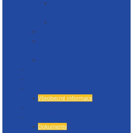
Informace o zpracování
osobních údajů
Prohlášení o přístupnosti 2025
Organizační struktura
Informace zveřejňované dle § 5 zák.
106/1999 Sb.
Etická linka – whistleblowing
Prezentace školy – fotogalerie
Zaměstnanci
Rada rodičů
Všeobecné informace
Školská rada
Dokumenty a formuláře
Dokumenty