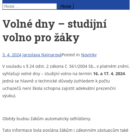
Vyhledávání
Volné dny – studijní
volno pro žáky
3. 4. 2024
Jaroslava Najnarová
Posted in
Novinky
V souladu s § 24 odst. 2 zákona č. 561/2004 Sb., v platném znění,
vyhlašuji volné dny – studijní volno na termín
16. a 17. 4. 2024
.
Jedná se hlavně o technické důvody (vzhledem k počtu
uchazečů není škola schopna zajistit adekvátní prezenční
výuku).
Obědy budou žákům automaticky odhlášeny.
Tato informace byla poslána žákům i zákonným zástupcům také