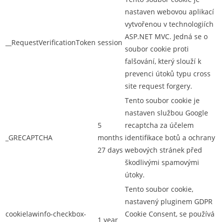
nastaven webovou aplikací
vytvořenou v technologiích
ASP.NET MVC. Jedná se o
__RequestVerificationToken
session
soubor cookie proti
falšování, který slouží k
prevenci útoků typu cross
site request forgery.
Tento soubor cookie je
nastaven službou Google
5
recaptcha za účelem
_GRECAPTCHA
months
identifikace botů a ochrany
27 days
webových stránek před
škodlivými spamovými
útoky.
Tento soubor cookie,
nastavený pluginem GDPR
cookielawinfo-checkbox-
Cookie Consent, se používá
1 year