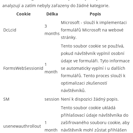
analyzují a zatím nebyly zařazeny do žádné kategorie.
Cookie
Délka
Popis
Microsoft - slouží k implementaci
3
DcLcid
formulářů Microsoft na webové
months
stránky.
Tento soubor cookie se používá,
pokud návštěvník vyplnil osobní
údaje ve formuláři. Tyto informace
1
FormsWebSessionId
se automaticky vyplní i u dalších
month
formulářů. Tento proces slouží k
optimalizaci zkušeností
návštěvníků.
SM
session
Není k dispozici žádný popis.
Tento soubor cookie ukládá
přihlašovací údaje návštěvníka do
1
zašifrovaného souboru cookie, aby
usenewauthrollout
month
návštěvník mohl zůstat přihlášen