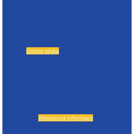
2023
2022
2020
2019
Studium
Online výuka
Bakaláři – přihlášení
Rozvrh hodin
E-learning (LMS Moodle)
Harmonogram
Sportovní, jazykové a poznávací akce
Koncepce studia
Všeobecné informace
Český jazyk