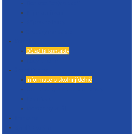
Den otevřených dveří
Přijímací řízení
Přípravné kurzy
Zkoušky nanečisto
Kontakty
Důležité kontakty
Kudy k nám?
Školní jídelna
Informace o školní jídelně
Objednávky a odhlášení stravy
Jídelníček
Momentky ze ŠJ
Knihovna
Gymlit Ekotým