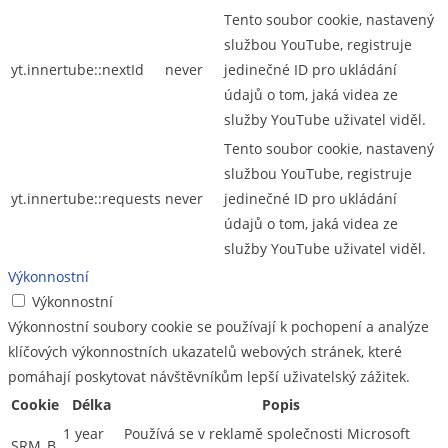
Tento soubor cookie, nastavený
službou YouTube, registruje
yt.innertube::nextId
never
jedinečné ID pro ukládání
údajů o tom, jaká videa ze
služby YouTube uživatel viděl.
Tento soubor cookie, nastavený
službou YouTube, registruje
yt.innertube::requests
never
jedinečné ID pro ukládání
údajů o tom, jaká videa ze
služby YouTube uživatel viděl.
Výkonnostní
Výkonnostní
Výkonnostní soubory cookie se používají k pochopení a analýze
klíčových výkonnostních ukazatelů webových stránek, které
pomáhají poskytovat návštěvníkům lepší uživatelský zážitek.
Cookie
Délka
Popis
1 year
Používá se v reklamě společnosti Microsoft
SRM_B