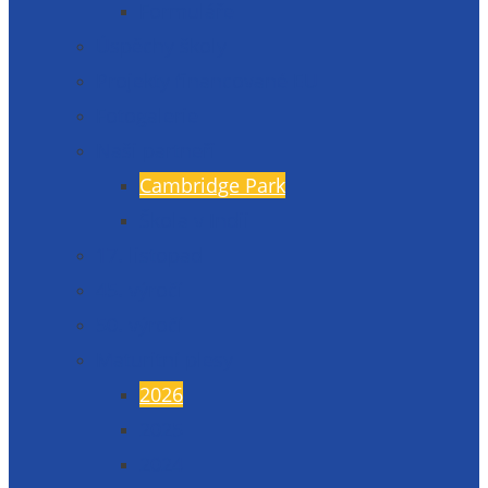
Formuláře
Úspěchy školy
Projekty financované EU
Fotogalerie
Naši partneři
Cambridge Park
Škola v Indii
17. listopad
45. výročí
50. výročí
Maturitní plesy
2026
2025
2024