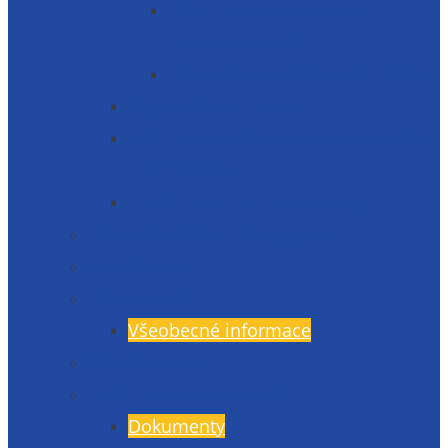
Informace o zpracování
osobních údajů
Prohlášení o přístupnosti 2025
Organizační struktura
Informace zveřejňované dle § 5 zák.
106/1999 Sb.
Etická linka – whistleblowing
Prezentace školy – fotogalerie
Zaměstnanci
Rada rodičů
Všeobecné informace
Školská rada
Dokumenty a formuláře
Dokumenty