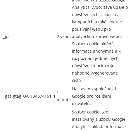
Analytics, vypočítává údaje o
návštěvnících, relacích a
kampaních a také sleduje
používání webu pro
_ga
2 years
analytickou zprávu webu.
Soubor cookie ukládá
informace anonymně a k
rozpoznání jedinečných
návštěvníků přiřazuje
náhodně vygenerované
číslo.
Nastaveno společností
1
_gat_gtag_UA_134674161_1
Google pro rozlišení
minute
uživatelů.
Soubor cookie _gid,
instalovaný službou Google
Analytics, ukládá informace