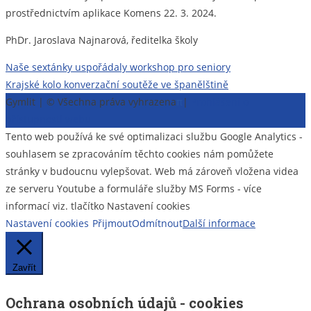
prostřednictvím aplikace Komens 22. 3. 2024.
PhDr. Jaroslava Najnarová, ředitelka školy
Navigace
Naše sextánky uspořádaly workshop pro seniory
Krajské kolo konverzační soutěže ve španělštině
pro
Gymlit | © Všechna práva vyhrazena
π
|
Prohlášení o
příspěvek
přístupnosti webu
Tento web používá ke své optimalizaci službu Google Analytics -
souhlasem se zpracováním těchto cookies nám pomůžete
stránky v budoucnu vylepšovat. Web má zároveň vložena videa
ze serveru Youtube a formuláře služby MS Forms - více
informací viz. tlačítko Nastavení cookies
Nastavení cookies
Přijmout
Odmítnout
Další informace
Zavřít
Ochrana osobních údajů - cookies