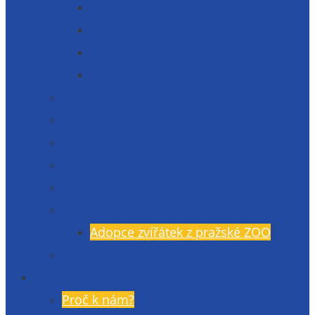
Matematika
Cizí jazyky
Humanitní vědy
Přírodní vědy
Maturitní zkouška
Malá maturita
Projekty
Poradenské služby
TV Gymlit
Mimoškolní aktivity
Adopce zvířátek z pražské ZOO
Učebnice
Uchazeči
Proč k nám?