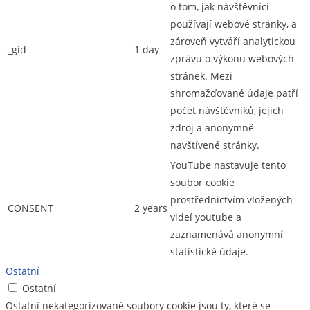
o tom, jak návštěvníci
používají webové stránky, a
zároveň vytváří analytickou
_gid
1 day
zprávu o výkonu webových
stránek. Mezi
shromažďované údaje patří
počet návštěvníků, jejich
zdroj a anonymně
navštívené stránky.
YouTube nastavuje tento
soubor cookie
prostřednictvím vložených
CONSENT
2 years
videí youtube a
zaznamenává anonymní
statistické údaje.
Ostatní
Ostatní
Ostatní nekategorizované soubory cookie jsou ty, které se