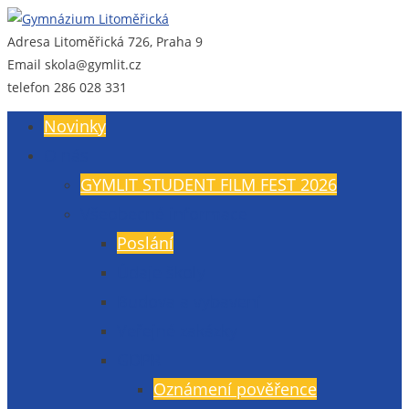
Adresa
Litoměřická 726, Praha 9
Gymnázium Litoměřická
Gymnázium, Praha 9, Litoměřická 726
Email
skola@gymlit.cz
telefon
286 028 331
Novinky
O nás
GYMLIT STUDENT FILM FEST 2026
Všeobecné informace
Poslání
Údaje školy
Budova a vybavení
Veřejné zakázky
GDPR
Oznámení pověřence